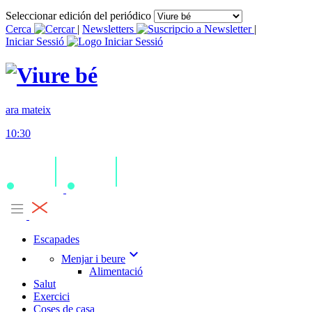
Seleccionar edición del periódico
Cerca
|
Newsletters
|
Iniciar Sessió
ara mateix
10:30
Escapades
expand_more
Menjar i beure
Alimentació
Salut
Exercici
Coses de casa