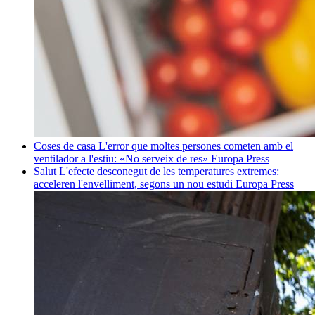
Coses de casa
L'error que moltes persones cometen amb el
ventilador a l'estiu: «No serveix de res»
Europa Press
Salut
L'efecte desconegut de les temperatures extremes:
acceleren l'envelliment, segons un nou estudi
Europa Press