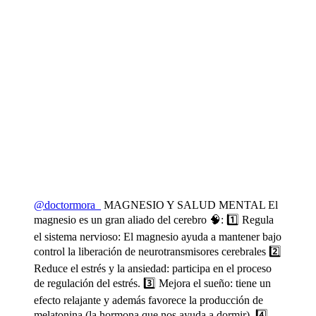
@doctormora_
MAGNESIO Y SALUD MENTAL El
magnesio es un gran aliado del cerebro 🧠: 1️⃣ Regula
el sistema nervioso: El magnesio ayuda a mantener bajo
control la liberación de neurotransmisores cerebrales 2️⃣
Reduce el estrés y la ansiedad: participa en el proceso
de regulación del estrés. 3️⃣ Mejora el sueño: tiene un
efecto relajante y además favorece la producción de
melatonina (la hormona que nos ayuda a dormir). 4️⃣