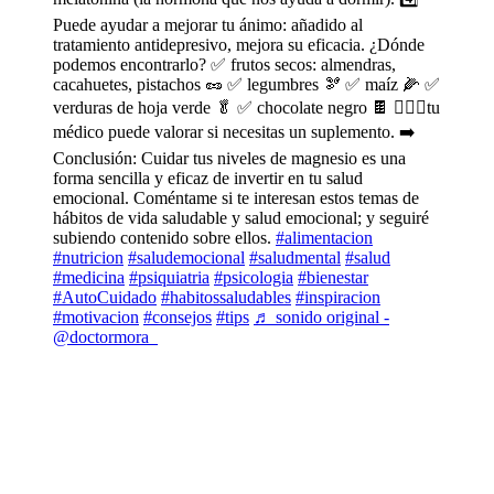
Puede ayudar a mejorar tu ánimo: añadido al
tratamiento antidepresivo, mejora su eficacia. ¿Dónde
podemos encontrarlo? ✅ frutos secos: almendras,
cacahuetes, pistachos 🥜 ✅ legumbres 🫘 ✅ maíz 🌽 ✅
verduras de hoja verde 🥬 ✅ chocolate negro 🍫 🧑🏻‍⚕️tu
médico puede valorar si necesitas un suplemento. ➡️
Conclusión: Cuidar tus niveles de magnesio es una
forma sencilla y eficaz de invertir en tu salud
emocional. Coméntame si te interesan estos temas de
hábitos de vida saludable y salud emocional; y seguiré
subiendo contenido sobre ellos.
#alimentacion
#nutricion
#saludemocional
#saludmental
#salud
#medicina
#psiquiatria
#psicologia
#bienestar
#AutoCuidado
#habitossaludables
#inspiracion
#motivacion
#consejos
#tips
♬ sonido original -
@doctormora_