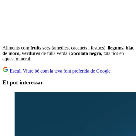
Aliments com
fruits secs
(ametlles, cacauets i festucs),
llegums, blat
de moro, verdures
de fulla verda i
xocolata negra
, tots rics en
aquest mineral.
Escull Viure bé com la teva font preferida de Google
Et pot interessar