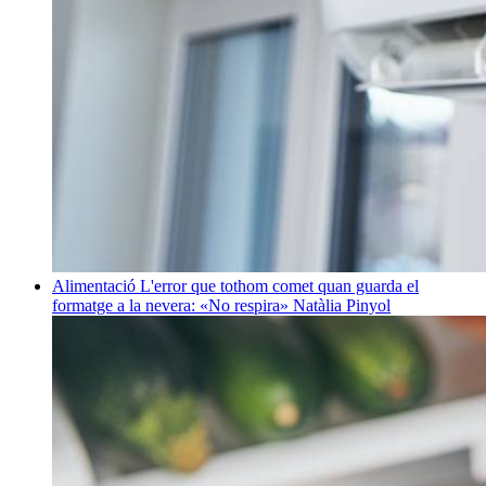
Alimentació
L'error que tothom comet quan guarda el
formatge a la nevera: «No respira»
Natàlia Pinyol