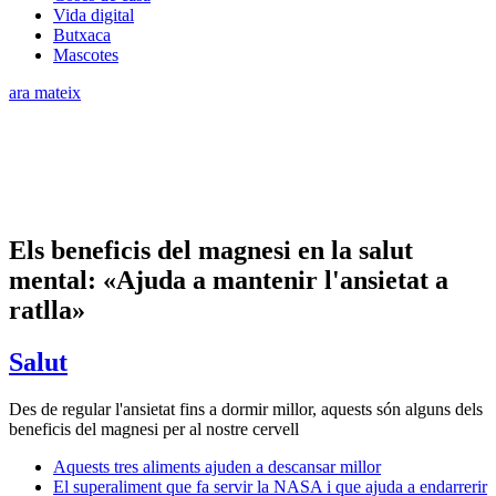
Vida digital
Butxaca
Mascotes
ara mateix
Els beneficis del magnesi en la salut
mental: «Ajuda a mantenir l'ansietat a
ratlla»
Salut
Des de regular l'ansietat fins a dormir millor, aquests són alguns dels
beneficis del magnesi per al nostre cervell
Aquests tres aliments ajuden a descansar millor
El superaliment que fa servir la NASA i que ajuda a endarrerir