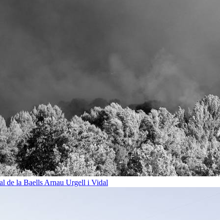
al de la Baells
Arnau Urgell i Vidal