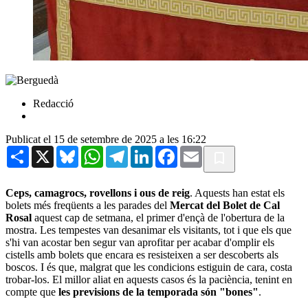
Redacció
Publicat el 15 de setembre de 2025 a les 16:22
Share
X
Bluesky
WhatsApp
Telegram
LinkedIn
Facebook
Email
Ceps, camagrocs, rovellons i ous de reig
. Aquests han estat els
bolets més freqüents a les parades del
Mercat del Bolet de Cal
Rosal
aquest cap de setmana, el primer d'ençà de l'obertura de la
mostra. Les tempestes van desanimar els visitants, tot i que els que
s'hi van acostar ben segur van aprofitar per acabar d'omplir els
cistells amb bolets que encara es resisteixen a ser descoberts als
boscos. I és que, malgrat que les condicions estiguin de cara, costa
trobar-los. El millor aliat en aquests casos és la paciència, tenint en
compte que
les previsions de la temporada són "bones"
.