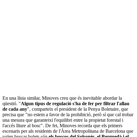
En una línia similar, Minoves creu que és inevitable abordar la
qüestió. "
Algun tipus de regulació s'ha de fer per filtrar l'allau
de cada any
", comparteix el president de la Penya Boletaire, que
precisa que "no estem a favor de la prohibició, però sí que cal trobar
una mesura que garanteixi l'equilibri entre la propietat forestal i
l'accés lliure al bosc". De fet, Minoves recorda que els primers
escenaris per als residents de l'Àrea Metropolitana de Barcelona que
volen buscar bolets són
els boscos del Solsonès, el Berguedà i el