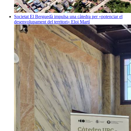
Societat
El Berguedà impulsa una càtedra per «potenciar el
desenvolupament del territori»
Eloi Martí