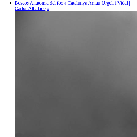
Boscos
Anatomia del foc a Catalunya
Arnau Urgell i Vidal |
Carlos Albaladejo