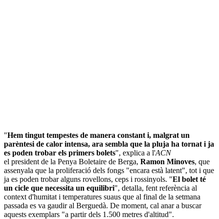
"
Hem tingut tempestes de manera constant i, malgrat un
parèntesi de calor intensa, ara sembla que la pluja ha tornat i ja
es poden trobar els primers bolets
", explica a l'
ACN
el president de la Penya Boletaire de Berga,
Ramon Minoves
, que
assenyala que la proliferació dels fongs "encara està latent", tot i que
ja es poden trobar alguns rovellons, ceps i rossinyols. "
El bolet té
un cicle que necessita un equilibri
", detalla, fent referència al
context d'humitat i temperatures suaus que al final de la setmana
passada es va gaudir al Berguedà. De moment, cal anar a buscar
aquests exemplars "a partir dels 1.500 metres d'altitud".