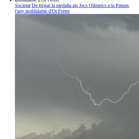
Societat
De fregar la medalla als Jocs Olímpics a la Patum:
l'any inoblidable d'Ot Ferrer