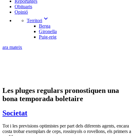
Reportatges
Obituaris
Opinió
expand_more
Territori
Berga
Gironella
Puig-reig
ara mateix
Les pluges regulars pronostiquen una
bona temporada boletaire
Societat
Tot i les previsions optimistes per part dels diferents agents, encara
costa trobar exemplars de ceps, rossinyols o rovellons, els primers a