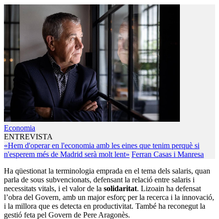
Economia
ENTREVISTA
«Hem d'operar en l'economia amb les eines que tenim perquè si
n'esperem més de Madrid serà molt lent»
Ferran Casas i Manresa
Ha qüestionat la terminologia emprada en el tema dels salaris, quan
parla de sous subvencionats, defensant la relació entre salaris i
necessitats vitals, i el valor de la
solidaritat
. Lizoain ha defensat
l’obra del Govern, amb un major esforç per la recerca i la innovació,
i la millora que es detecta en productivitat. També ha reconegut la
gestió feta pel Govern de Pere Aragonès.