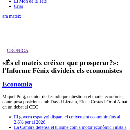
El Món de la Tele
Criar
ara mateix
CRÒNICA
«És el mateix créixer que prosperar?»:
l'Informe Fènix divideix els economistes
Economia
Miquel Puig, coautor de l'estudi que qüestiona el model econòmic,
contraposa posicions amb David Lizoain, Elena Costas i Oriol Amat
en un debat al CEC
El govern espanyol dispara el creixement econòmic fins al
2,6% per al 2026
La Cambra defensa el turisme com a motor econòmic i insta a