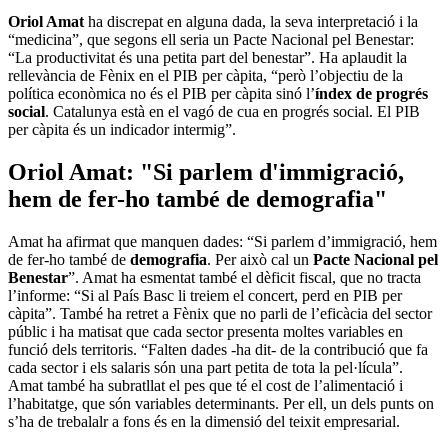
Oriol Amat
ha discrepat en alguna dada, la seva interpretació i la
“medicina”, que segons ell seria un Pacte Nacional pel Benestar:
“La productivitat és una petita part del benestar”. Ha aplaudit la
rellevància de Fènix en el PIB per càpita, “però l’objectiu de la
política econòmica no és el PIB per càpita sinó l’
índex
de progrés
social
. Catalunya està en el vagó de cua en progrés social. El PIB
per càpita és un indicador intermig”.
Oriol Amat: "Si parlem d'immigració,
hem de fer-ho també de demografia"
Amat ha afirmat que manquen dades: “Si parlem d’immigració, hem
de fer-ho també de
demografia
. Per això cal un
Pacte Nacional pel
Benestar
”. Amat ha esmentat també el dèficit fiscal, que no tracta
l’informe: “Si al País Basc li treiem el concert, perd en PIB per
càpita”. També ha retret a Fènix que no parli de l’eficàcia del sector
públic i ha matisat que cada sector presenta moltes variables en
funció dels territoris. “Falten dades -ha dit- de la contribució que fa
cada sector i els salaris són una part petita de tota la pel·lícula”.
Amat també ha subratllat el pes que té el cost de l’alimentació i
l’habitatge, que són variables determinants. Per ell, un dels punts on
s’ha de trebalalr a fons és en la dimensió del teixit empresarial.