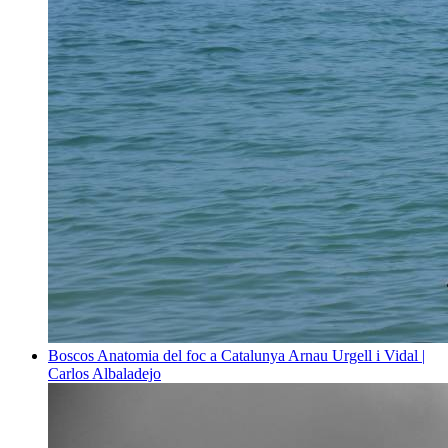
Boscos
Anatomia del foc a Catalunya
Arnau Urgell i Vidal |
Carlos Albaladejo