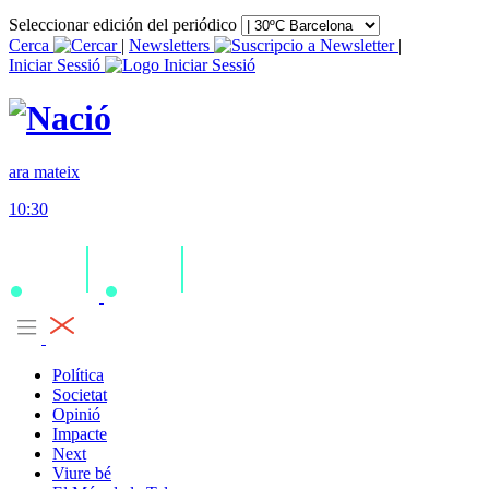
Seleccionar edición del periódico
Cerca
|
Newsletters
|
Iniciar Sessió
ara mateix
10:30
Política
Societat
Opinió
Impacte
Next
Viure bé