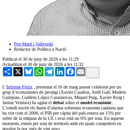
Pep Martí i Vallverdú
Redactor de Política a Nació
Publicat el 30 de juny de 2026 a les 11:29
Actualitzat el 30 de juny de 2026 a les 11:32
Share
X
Bluesky
WhatsApp
Telegram
LinkedIn
Facebook
Email
L’
Informe
Fènix
, presentat el 16 de maig passat i elaborat per un
grup d’economistes de prestigi (Xavier Cuadras, Jordi Galí, Modest
Guinjoan, Guillem López Casasnovas, Miquel Puig, Xavier Roig i
Jaume Ventura) ha agitat el
debat
sobre el
model econòmic
.
L’estudi encén els llums d’alarma sobreuna economia catalana que
ha vist com el 2006, el PIB per càpita del país estava un 15% per
sobre de la mitjana de la UE i avui està un 6% per sota. En aquests
moments, estem per sota de territoris amb els quals competíem en
igualtat fa poc més de vint anys.