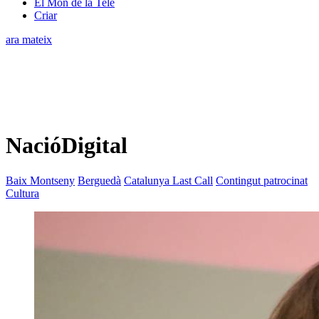
El Món de la Tele
Criar
ara mateix
NacióDigital
Baix Montseny
Berguedà
Catalunya Last Call
Contingut patrocinat
Cultura