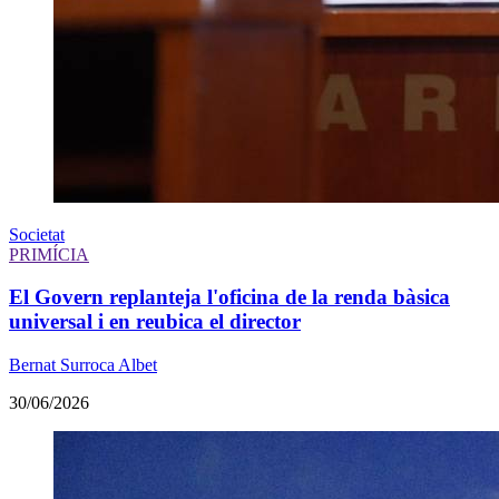
Societat
PRIMÍCIA
El Govern replanteja l'oficina de la renda bàsica
universal i en reubica el director
Bernat Surroca Albet
30/06/2026