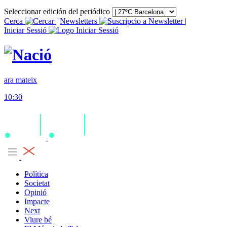
Seleccionar edición del periódico
Cerca
|
Newsletters
|
Iniciar Sessió
ara mateix
10:30
Política
Societat
Opinió
Impacte
Next
Viure bé