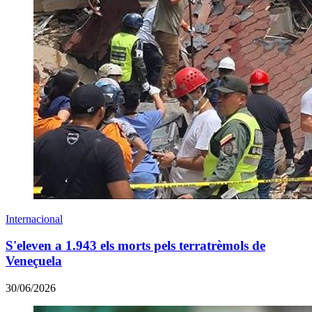
Internacional
S'eleven a 1.943 els morts pels terratrèmols de
Veneçuela
30/06/2026