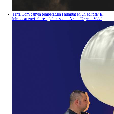
Terra
Com canvia temperatura i humitat en un eclipsi? El
Meteocat enviarà tres globus sonda
Arnau Urgell i Vidal