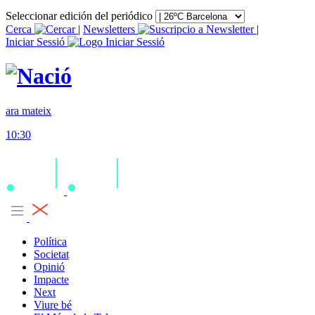
Seleccionar edición del periódico
Cerca
|
Newsletters
|
Iniciar Sessió
ara mateix
10:30
Política
Societat
Opinió
Impacte
Next
Viure bé