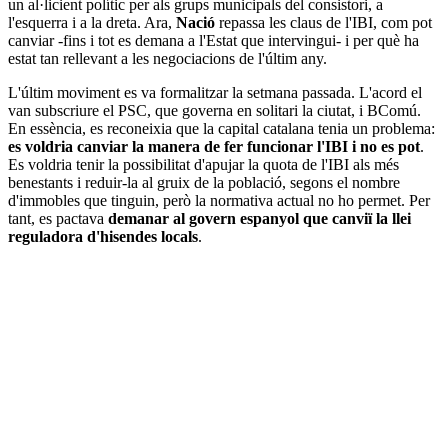
un al·licient polític per als grups municipals del consistori, a
l'esquerra i a la dreta. Ara,
Nació
repassa les claus de l'IBI, com pot
canviar -fins i tot es demana a l'Estat que intervingui- i per què ha
estat tan rellevant a les negociacions de l'últim any.
L'últim moviment es va formalitzar la setmana passada. L'acord el
van subscriure el PSC, que governa en solitari la ciutat, i BComú.
En essència, es reconeixia que la capital catalana tenia un problema:
es voldria canviar la manera de fer funcionar l'IBI i no es pot
.
Es voldria tenir la possibilitat d'apujar la quota de l'IBI als més
benestants i reduir-la al gruix de la població, segons el nombre
d'immobles que tinguin, però la normativa actual no ho permet. Per
tant, es pactava
demanar al govern espanyol que canviï la llei
reguladora d'hisendes locals
.