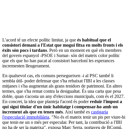
L'acord té un efecte polític limitat, ja que
és habitual que el
consistori demani a l'Estat que mogui fitxa en molts fronts i els
èxits són pocs i tardans
. Però en un moment en què els membres
del govern espanyol -PSOE i Sumar- són del mateix color polític
que els que ho han pacat al consistori barceloní les esperances
incrementen lleugerament.
En qualsevol cas, els comuns persegueixen -i al PSC també li
sembla útil- poder defensar que s'ha rebaixat l'IBI a les classes
mitjanes i s'ha augmentat als grans tenidors de patrimoni. En altres
termes, que s'ha remat contra la desigualtat. És una carta que pesa
doble, quan s'acosta un any d'eleccions municipals, com és el 2027.
En concret, la idea que planteja l'acord és poder
reduir l'impost a
qui sigui titular d'un únic habitatge i compensar-ho amb un
increment als que en tenen més
. Així també es
castigaria
l'especulació immobiliària
. "No és el mateix tenir un pis per viure-hi
que tenir-ne un o més per especular. Per tant, la contribució a l'IBI
no ha de ser la mateixa", exposa Marc Serra, portaveu de BComú.