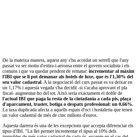
De la mateixa manera, aquest any s'ha acordat un serrell que l'any
passat va ser motiu d'estira-i-arronsa entre el govern socialista i els
comuns i que va quedar pendent de rematar:
incrementar al màxim
l'IBI que se li pot demanar als hotels de luxe, que és l'1,30% del
seu valor cadastral
. A la negociació del curs passat es va deixar en
un 1,17% i aquesta vegada s'ha decidit -si s'acaba aprovant el pla
fiscal- augmentar-ho del tot. Això seria exactament el doble de
l'actual IBI que paga la resta de la ciutadania a cada pis, plaça
d'aparcament, traster, botiga o despatx professional: un 0,66%
.
La taxa duplicada afecta a aquells espais d'oci i hostaleria que tenen
un valor cadastral de més de cinc milions d'euros.
Aquesta darrera és una de les excepcions que accepta diferenciar els
tipus d'IBI. "La llei permet incrementar el tipus al 10% dels
immobles de més valor cadastral de cada ús, excepte en el cas del