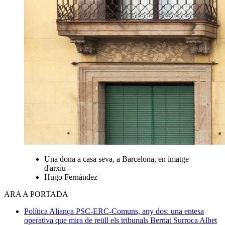
Una dona a casa seva, a Barcelona, en imatge
d'arxiu -
Hugo Fernández
ARA A PORTADA
Política
Aliança PSC-ERC-Comuns, any dos: una entesa
operativa que mira de reüll els tribunals
Bernat Surroca Albet