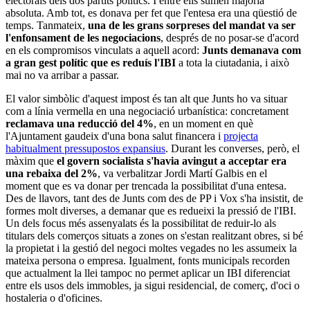
electorals dels dos partits polítics. I entre ells sumen majoria
absoluta. Amb tot, es donava per fet que l'entesa era una qüestió de
temps. Tanmateix,
una de les grans sorpreses del mandat va ser
l'enfonsament de les negociacions
, després de no posar-se d'acord
en els compromisos vinculats a aquell acord:
Junts demanava com
a gran gest polític que es reduís l'IBI
a tota la ciutadania, i això
mai no va arribar a passar.
El valor simbòlic d'aquest impost és tan alt que Junts ho va situar
com a línia vermella en una negociació urbanística: concretament
reclamava una reducció del 4%
, en un moment en què
l'Ajuntament gaudeix d'una bona salut financera i
projecta
habitualment pressupostos expansius
. Durant les converses, però, el
màxim que
el govern socialista s'havia avingut a acceptar era
una rebaixa del 2%
, va verbalitzar Jordi Martí Galbis en el
moment que es va donar per trencada la possibilitat d'una entesa.
Des de llavors, tant des de Junts com des de PP i Vox s'ha insistit, de
formes molt diverses, a demanar que es redueixi la pressió de l'IBI.
Un dels focus més assenyalats és la possibilitat de reduir-lo als
titulars dels comerços situats a zones on s'estan realitzant obres, si bé
la propietat i la gestió del negoci moltes vegades no les assumeix la
mateixa persona o empresa. Igualment, fonts municipals recorden
que actualment la llei tampoc no permet aplicar un IBI diferenciat
entre els usos dels immobles, ja sigui residencial, de comerç, d'oci o
hostaleria o d'oficines.