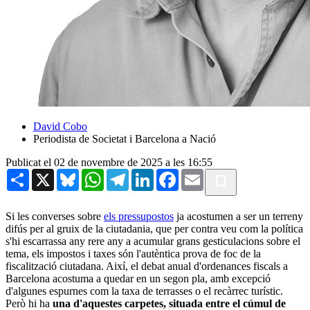
David Cobo
Periodista de Societat i Barcelona a Nació
Publicat el 02 de novembre de 2025 a les 16:55
Share
X
Bluesky
WhatsApp
Telegram
LinkedIn
Facebook
Email
Si les converses sobre
els pressupostos
ja acostumen a ser un terreny
difús per al gruix de la ciutadania, que per contra veu com la política
s'hi escarrassa any rere any a acumular grans gesticulacions sobre el
tema, els impostos i taxes són l'autèntica prova de foc de la
fiscalització ciutadana. Així, el debat anual d'ordenances fiscals a
Barcelona acostuma a quedar en un segon pla, amb excepció
d'algunes espurnes com la taxa de terrasses o el recàrrec turístic.
Però hi ha
una d'aquestes carpetes, situada entre el cúmul de