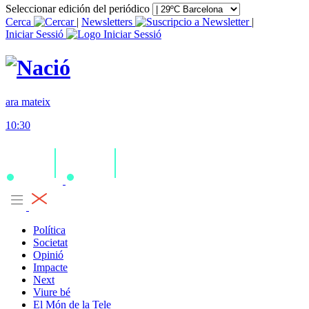
Seleccionar edición del periódico
Cerca
|
Newsletters
|
Iniciar Sessió
ara mateix
10:30
Política
Societat
Opinió
Impacte
Next
Viure bé
El Món de la Tele