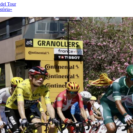
 del Tour
stòria»