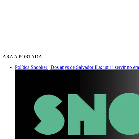
ARA A PORTADA
Política
Snooker | Dos anys de Salvador Illa: unir i servir no era