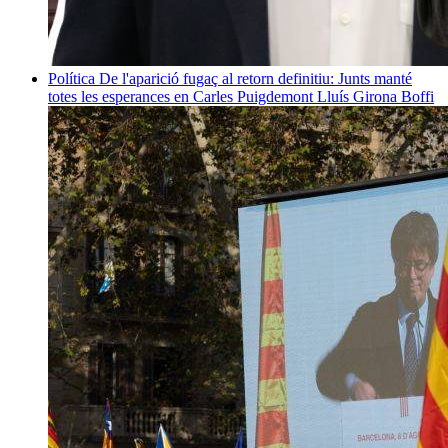
Política
De l'aparició fugaç al retorn definitiu: Junts manté
totes les esperances en Carles Puigdemont
Lluís Girona Boffi