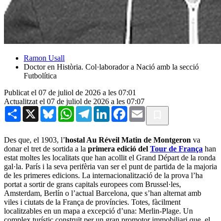
Ramon Usall
Doctor en Història. Col·laborador a Nació amb la secció
Futbolítica
Publicat el 07 de juliol de 2026 a les 07:01
Actualitzat el 07 de juliol de 2026 a les 07:07
Share
X
Bluesky
WhatsApp
Telegram
LinkedIn
Facebook
Email
Des que, el 1903, l’
hostal Au Réveil Matin de Montgeron
va
donar el tret de sortida a la
primera edició del
Tour de França
han
estat moltes les localitats que han acollit el Grand Départ de la ronda
gal·la. París i la seva perifèria van ser el punt de partida de la majoria
de les primeres edicions. La internacionalització de la prova l’ha
portat a sortir de grans capitals europees com Brussel·les,
Amsterdam, Berlín o l’actual Barcelona, que s’han alternat amb
viles i ciutats de la França de províncies. Totes, fàcilment
localitzables en un mapa a excepció d’una: Merlin-Plage. Un
complex turístic construït per un gran promotor immobiliari que, el