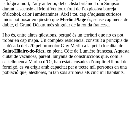
la tràgica mort, l’any anterior, del ciclista britànic Tom Simpson
durant l'ascensió al Mont Ventoux fruit de l’explosiva barreja
d’alcohol, calor i amfetamines. Així i tot, cap d’aquests curiosos
inicis pot posar en qüestió que
Merlin-Plage
és, sense cap mena de
dubte, el Grand Départ més singular de la ronda francesa.
I ho és, entre altres qüestions, perquè és un territori que no es pot
trobar en cap mapa. Un complex residencial construït a principis de
la dècada dels 70 pel promotor Guy Merlin a la petita localitat de
Saint-Hilaire-de-Riez
, en plena Côte de Lumière francesa. Aquesta
ciutat de vacances, parent llunyana de construccions que, com la
castellonenca Marina d’Or, han estat acusades d’omplir el litoral de
formigó, es va erigir amb capacitat per a tretze mil persones en una
població que, aleshores, ni tan sols arribava als cinc mil habitants.