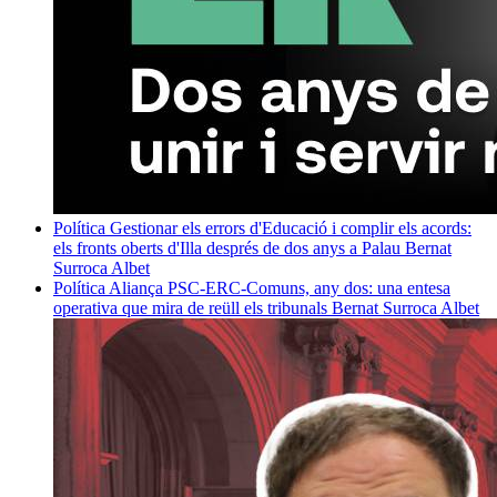
Política
Gestionar els errors d'Educació i complir els acords:
els fronts oberts d'Illa després de dos anys a Palau
Bernat
Surroca Albet
Política
Aliança PSC-ERC-Comuns, any dos: una entesa
operativa que mira de reüll els tribunals
Bernat Surroca Albet