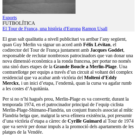
Esports
FUTBOLÍTICA
El Tour de França, una història d'Europa
Ramon Usall
El gran salt qualitatiu a nivell publicitari va arribar l’any següent,
quan Guy Merlin va signar un acord amb
Félix Lévitan
, el
codirector del Tour de França juntament amb
Jacques Goddet
,
responsable de reclutar nombrosos patrocinadors que van donar una
nova dimensió econòmica a la ronda francesa, per portar no només
una sinó dues etapes de la
Grande Boucle a Merlin-Plage
. Una
contrarellotge per equips a través d’un circuit al voltant del complex
residencial que va acabar amb victòria del
Molteni d’Eddy
Merckx
, i un inici d’etapa, l’endemà, quan la cursa va agafar rumb
a les costes d’Aquitània.
Per si no n’hi hagués prou, Merlin-Plage es va convertir, durant la
temporada 1974, en el patrocinador principal de l’equip ciclista
Merlin-Plage-Shimano-Flandria, un conjunt francès associat al mític
Flandria belga que, malgrat la seva efímera existència, pot presumir
d’una victòria d’etapa a càrrec de
Cyrille Guimard
al Tour de 1974
que va servir per donar impuls a la promoció dels apartaments de les
platges de la Vendée.