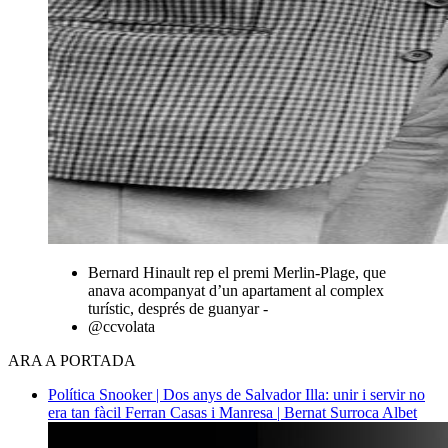
Bernard Hinault rep el premi Merlin-Plage, que
anava acompanyat d’un apartament al complex
turístic, després de guanyar -
@ccvolata
ARA A PORTADA
Política
Snooker | Dos anys de Salvador Illa: unir i servir no
era tan fàcil
Ferran Casas i Manresa | Bernat Surroca Albet