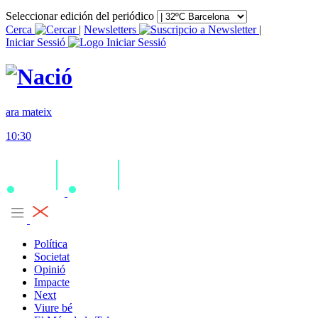
Seleccionar edición del periódico
Cerca
|
Newsletters
|
Iniciar Sessió
ara mateix
10:30
Política
Societat
Opinió
Impacte
Next
Viure bé