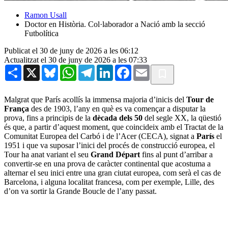
Ramon Usall
Doctor en Història. Col·laborador a Nació amb la secció
Futbolítica
Publicat el 30 de juny de 2026 a les 06:12
Actualitzat el 30 de juny de 2026 a les 07:33
Share
X
Bluesky
WhatsApp
Telegram
LinkedIn
Facebook
Email
Malgrat que París acollís la immensa majoria d’inicis del
Tour de
França
des de 1903, l’any en què es va començar a disputar la
prova, fins a principis de la
dècada dels 50
del segle XX, la qüestió
és que, a partir d’aquest moment, que coincideix amb el Tractat de la
Comunitat Europea del Carbó i de l’Acer (CECA), signat a
París
el
1951 i que va suposar l’inici del procés de construcció europea, el
Tour ha anat variant el seu
Grand Départ
fins al punt d’arribar a
convertir-se en una prova de caràcter continental que acostuma a
alternar el seu inici entre una gran ciutat europea, com serà el cas de
Barcelona, i alguna localitat francesa, com per exemple, Lille, des
d’on va sortir la Grande Boucle de l’any passat.