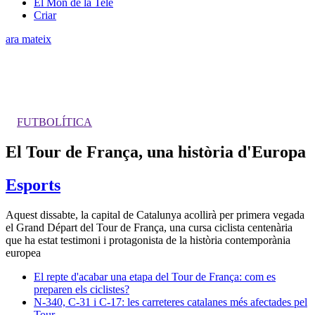
El Món de la Tele
Criar
ara mateix
FUTBOLÍTICA
El Tour de França, una història d'Europa
Esports
Aquest dissabte, la capital de Catalunya acollirà per primera vegada
el Grand Départ del Tour de França, una cursa ciclista centenària
que ha estat testimoni i protagonista de la història contemporània
europea
El repte d'acabar una etapa del Tour de França: com es
preparen els ciclistes?
N-340, C-31 i C-17: les carreteres catalanes més afectades pel
Tour