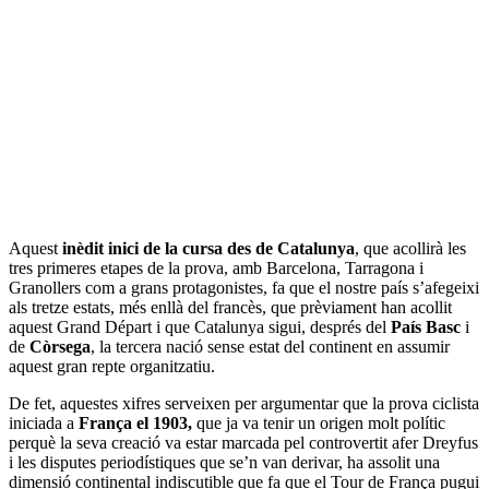
Aquest
inèdit inici de la cursa des de Catalunya
, que acollirà les
tres primeres etapes de la prova, amb Barcelona, Tarragona i
Granollers com a grans protagonistes, fa que el nostre país s’afegeixi
als tretze estats, més enllà del francès, que prèviament han acollit
aquest Grand Départ i que Catalunya sigui, després del
País Basc
i
de
Còrsega
, la tercera nació sense estat del continent en assumir
aquest gran repte organitzatiu.
De fet, aquestes xifres serveixen per argumentar que la prova ciclista
iniciada a
França el 1903,
que ja va tenir un origen molt polític
perquè la seva creació va estar marcada pel controvertit afer Dreyfus
i les disputes periodístiques que se’n van derivar, ha assolit una
dimensió continental indiscutible que fa que el Tour de França pugui