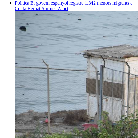
Política
El govern espanyol registra 1.342 menors migrants a
Ceuta
Bernat Surroca Albet