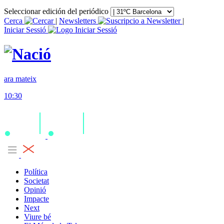
Seleccionar edición del periódico
Cerca
|
Newsletters
|
Iniciar Sessió
ara mateix
10:30
Política
Societat
Opinió
Impacte
Next
Viure bé