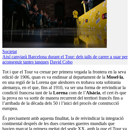
Societat
Així canviarà Barcelona durant el Tour: dels talls de carrer a suar per
aconseguir tantes tanques
David Cobo
Tot i que el Tour va creuar per primera vegada la frontera en la seva
edició de 1906, quan es va endinsar al departament de la
Mosel·la
,
en una regió de la Lorena que aleshores es trobava sota sobirania
alemanya, en el que, fins al 1910, va ser una forma de reivindicar la
condició francesa tant de la
Lorena
com de l’
Alsàcia
, el cert és que
la prova no va sortir de manera recurrent del territori francès fins a
l’arribada de la dècada dels 50 i l’inici del procés de construcció
europea.
És precisament amb aquesta finalitat, la de reivindicar la integració
continental després de les dues cruentes guerres mundials que
havien marcat la primera meitat del segle XX, amb la que el Tour va