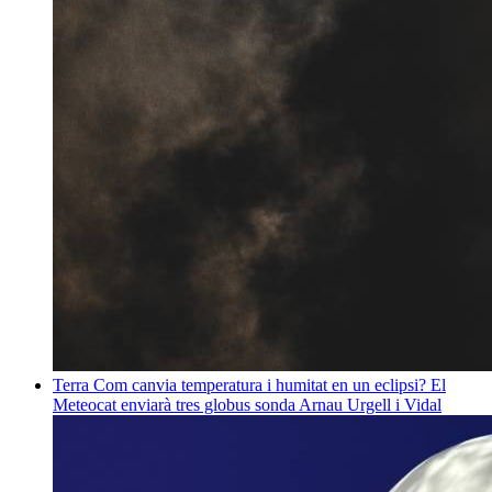
Terra
Com canvia temperatura i humitat en un eclipsi? El
Meteocat enviarà tres globus sonda
Arnau Urgell i Vidal