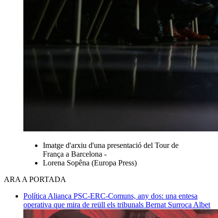
Imatge d'arxiu d'una presentació del Tour de
França a Barcelona -
Lorena Sopêna (Europa Press)
ARA A PORTADA
Política
Aliança PSC-ERC-Comuns, any dos: una entesa
operativa que mira de reüll els tribunals
Bernat Surroca Albet