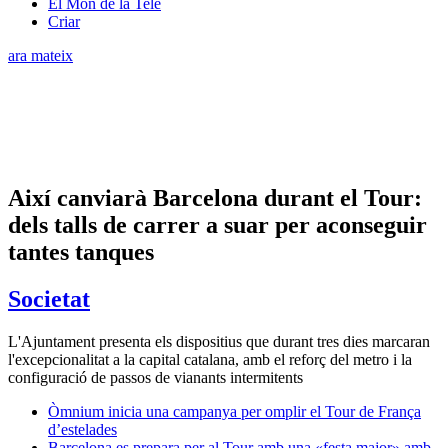
El Món de la Tele
Criar
ara mateix
Així canviarà Barcelona durant el Tour:
dels talls de carrer a suar per aconseguir
tantes tanques
Societat
L'Ajuntament presenta els dispositius que durant tres dies marcaran
l'excepcionalitat a la capital catalana, amb el reforç del metro i la
configuració de passos de vianants intermitents
Òmnium inicia una campanya per omplir el Tour de França
d’estelades
Barcelona es prepara per al Tour amb una «festa major» amb