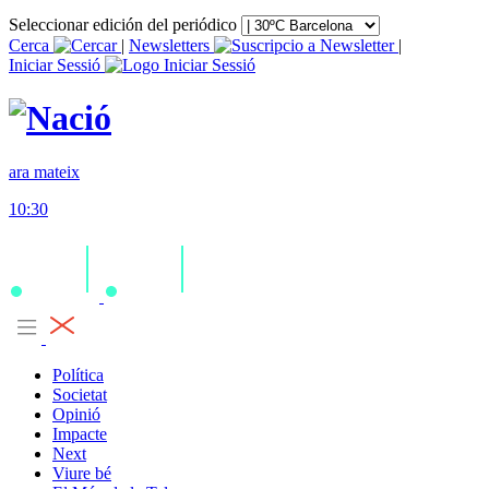
Seleccionar edición del periódico
Cerca
|
Newsletters
|
Iniciar Sessió
ara mateix
10:30
Política
Societat
Opinió
Impacte
Next
Viure bé