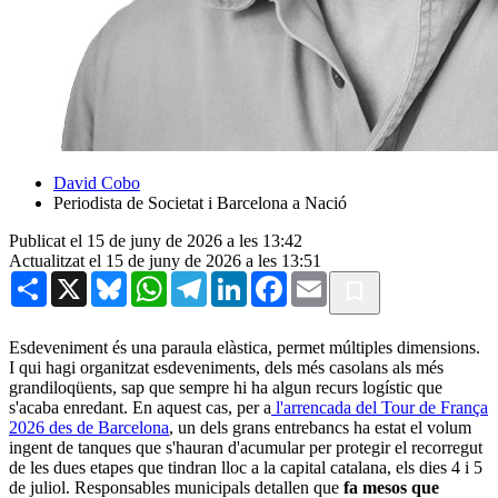
David Cobo
Periodista de Societat i Barcelona a Nació
Publicat el 15 de juny de 2026 a les 13:42
Actualitzat el 15 de juny de 2026 a les 13:51
Share
X
Bluesky
WhatsApp
Telegram
LinkedIn
Facebook
Email
Esdeveniment és una paraula elàstica, permet múltiples dimensions.
I qui hagi organitzat esdeveniments, dels més casolans als més
grandiloqüents, sap que sempre hi ha algun recurs logístic que
s'acaba enredant. En aquest cas, per a
l'arrencada del Tour de França
2026 des de Barcelona
, un dels grans entrebancs ha estat el volum
ingent de tanques que s'hauran d'acumular per protegir el recorregut
de les dues etapes que tindran lloc a la capital catalana, els dies 4 i 5
de juliol. Responsables municipals detallen que
fa mesos que