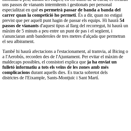
uns passos de vianants intermitents i gestionats per personal
especialitzat en què
es permetrà passar de banda a banda del
carrer quan la competició ho permeti
. És a dir, quan no estigui
previst que per aquell punt hagin de passar els equips. Hi haurà
54
passos de vianants
d'aquest tipus al llarg del recorregut, hi haurà un
màxim de 5 minuts a peu entre un punt de pas i el següent, i
s'anunciaran amb banderoles de tres metres d'alçada que permetran
el seu albirament.
També hi haurà afectacions a l'estacionament, al tramvia, al Bicing o
a l'Aerobús, recorden des de l'Ajuntament. Per evitar el màxim de
maldecaps possibles, el consistori explica que
ja ha enviat un
fulletó informatiu a tots els veïns de les zones amb més
complicacions
durant aquells dies. Es tracta sobretot dels
districtes de l'Eixample, Sants-Montjuïc i Sant Martí.