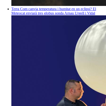
Terra
Com canvia temperatura i humitat en un eclipsi? El
Meteocat enviarà tres globus sonda
Arnau Urgell i Vidal