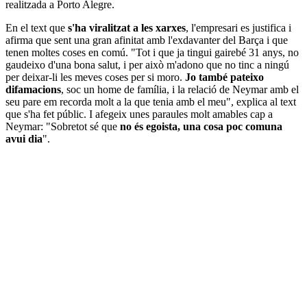
realitzada a Porto Alegre.
En el text que
s'ha viralitzat a les xarxes
, l'empresari es justifica i
afirma que sent una gran afinitat amb l'exdavanter del Barça i que
tenen moltes coses en comú. "Tot i que ja tingui gairebé 31 anys, no
gaudeixo d'una bona salut, i per això m'adono que no tinc a ningú
per deixar-li les meves coses per si moro.
Jo també pateixo
difamacions
, soc un home de família, i la relació de Neymar amb el
seu pare em recorda molt a la que tenia amb el meu", explica al text
que s'ha fet públic. I afegeix unes paraules molt amables cap a
Neymar: "Sobretot sé que
no és egoista, una cosa poc comuna
avui dia
".