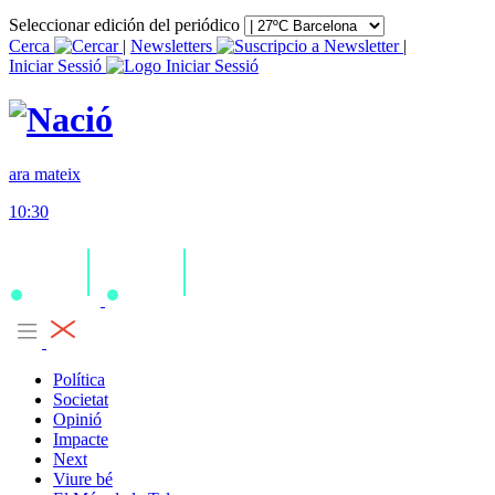
Seleccionar edición del periódico
Cerca
|
Newsletters
|
Iniciar Sessió
ara mateix
10:30
Política
Societat
Opinió
Impacte
Next
Viure bé