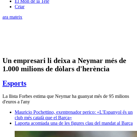
El Món de la Tele
Criar
ara mateix
Un empresari li deixa a Neymar més de
1.000 milions de dòlars d'herència
Esports
La llista Forbes estima que Neymar ha guanyat més de 95 milions
d'euros a l'any
Mauricio Pochettino, exentrenador perico: «L'Espanyol és un
club més català que el Barça»
Laporta acomiada una de les figures clau del mandat al Barça