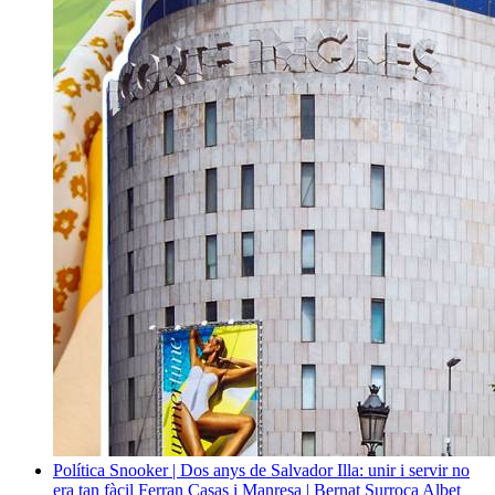
Política
Snooker | Dos anys de Salvador Illa: unir i servir no
era tan fàcil
Ferran Casas i Manresa | Bernat Surroca Albet