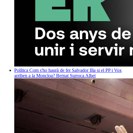
Política
Com s'ho haurà de fer Salvador Illa si el PP i Vox
arriben a la Moncloa?
Bernat Surroca Albet