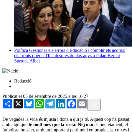
Política
Gestionar els errors d'Educació i complir els acords:
els fronts oberts d'Illa després de dos anys a Palau
Bernat
Surroca Albet
Redacció
Publicat el 05 de setembre de 2025 a les 16:27
Share
X
Bluesky
WhatsApp
Telegram
LinkedIn
Facebook
Email
De vegades la vida és injusta i dona a qui ja té. Aquest cop ha passat
amb algú que
té molt més que la resta:
Neymar
. Concretament, el
futbolista brasiler, amb un important patrimoni en propietats, cotxes i