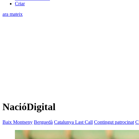
Criar
ara mateix
NacióDigital
Baix Montseny
Berguedà
Catalunya Last Call
Contingut patrocinat
C