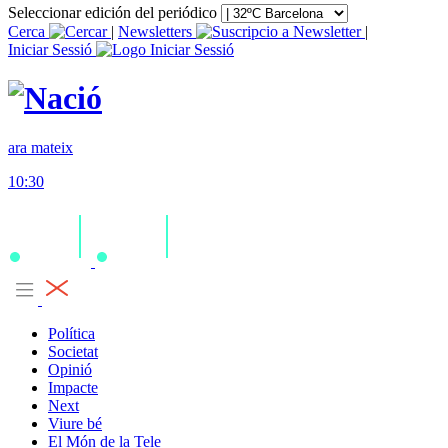
Seleccionar edición del periódico
Cerca
|
Newsletters
|
Iniciar Sessió
ara mateix
10:30
Política
Societat
Opinió
Impacte
Next
Viure bé
El Món de la Tele