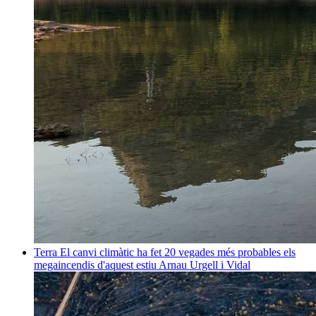
Terra
El canvi climàtic ha fet 20 vegades més probables els
megaincendis d'aquest estiu
Arnau Urgell i Vidal