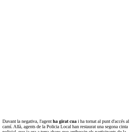
Davant la negativa, l'agent
ha girat cua
i ha tornat al punt d'accés al
camí. Allà, agents de la Policia Local han restaurat una segona cinta
policial, que ja era a terra abans que arribessin els participants de la