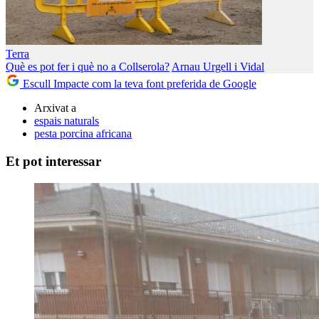
Terra
Què es pot fer i què no a Collserola?
Arnau Urgell i Vidal
Escull Impacte com la teva font preferida de Google
Arxivat a
espais naturals
pesta porcina africana
Et pot interessar