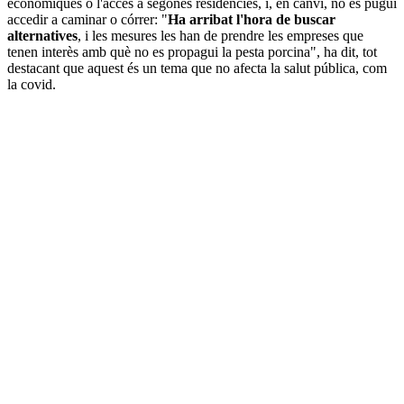
econòmiques o l'accés a segones residències, i, en canvi, no es pugui
accedir a caminar o córrer: "
Ha arribat l'hora de buscar
alternatives
, i les mesures les han de prendre les empreses que
tenen interès amb què no es propagui la pesta porcina", ha dit, tot
destacant que aquest és un tema que no afecta la salut pública, com
la covid.