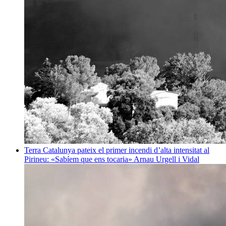
Terra
Catalunya pateix el primer incendi d’alta intensitat al
Pirineu: «Sabíem que ens tocaria»
Arnau Urgell i Vidal