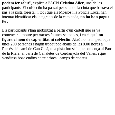
podem fer salut
", explica a l'ACN
Cristina Alier
, una de les
participants. El col·lectiu ha passat per sota de la cinta que barrava el
pas a la pista forestal, i tot i que els Mossos i la Policia Local han
intentat identificar els integrants de la caminada,
no ho han pogut
fer
.
Els participants s'han mobilitzat a partir d'un cartell que es va
començar a moure per xarxes fa unes setmanes, i en el qual
no
figura el nom de cap entitat ni col·lectiu
. Això no ha impedit que
unes 200 persones s'hagin trobat poc abans de les 9.00 hores a
l'accés del camí de Can Catà, una pista forestal que comença al Parc
de la Riera, al barri de Canaletes de Cerdanyola del Vallès, i que
s'endinsa bosc endins entre arbres i camps de conreu.