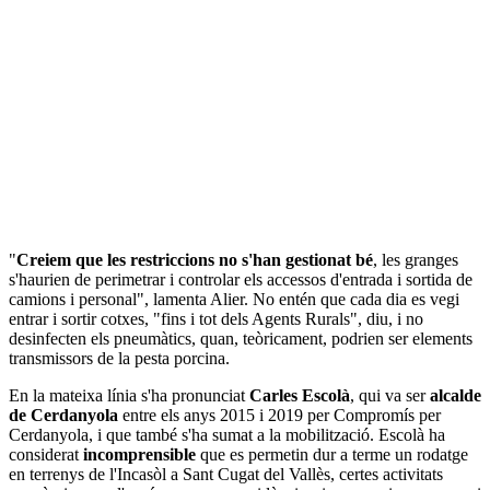
"
Creiem que les restriccions no s'han gestionat bé
, les granges
s'haurien de perimetrar i controlar els accessos d'entrada i sortida de
camions i personal", lamenta Alier. No entén que cada dia es vegi
entrar i sortir cotxes, "fins i tot dels Agents Rurals", diu, i no
desinfecten els pneumàtics, quan, teòricament, podrien ser elements
transmissors de la pesta porcina.
En la mateixa línia s'ha pronunciat
Carles Escolà
, qui va ser
alcalde
de Cerdanyola
entre els anys 2015 i 2019 per Compromís per
Cerdanyola, i que també s'ha sumat a la mobilització. Escolà ha
considerat
incomprensible
que es permetin dur a terme un rodatge
en terrenys de l'Incasòl a Sant Cugat del Vallès, certes activitats