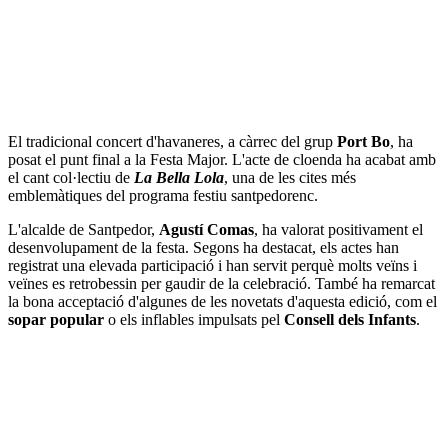
El tradicional concert d'havaneres, a càrrec del grup
Port Bo
, ha
posat el punt final a la Festa Major. L'acte de cloenda ha acabat amb
el cant col·lectiu de
La Bella Lola
, una de les cites més
emblemàtiques del programa festiu santpedorenc.
L'alcalde de Santpedor,
Agustí Comas
, ha valorat positivament el
desenvolupament de la festa. Segons ha destacat, els actes han
registrat una elevada participació i han servit perquè molts veïns i
veïnes es retrobessin per gaudir de la celebració. També ha remarcat
la bona acceptació d'algunes de les novetats d'aquesta edició, com el
sopar popular
o els inflables impulsats pel
Consell dels Infants
.