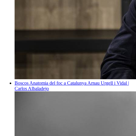
Boscos
Anatomia del foc a Catalunya
Arnau Urgell i Vidal |
Carlos Albaladejo