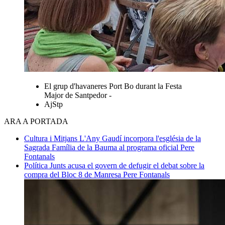
El grup d'havaneres Port Bo durant la Festa
Major de Santpedor -
AjStp
ARA A PORTADA
Cultura i Mitjans
L'Any Gaudí incorpora l'església de la
Sagrada Família de la Bauma al programa oficial
Pere
Fontanals
Política
Junts acusa el govern de defugir el debat sobre la
compra del Bloc 8 de Manresa
Pere Fontanals