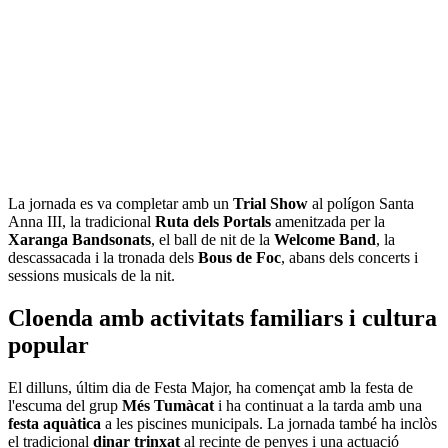
La jornada es va completar amb un
Trial Show
al polígon Santa
Anna III, la tradicional
Ruta dels Portals
amenitzada per la
Xaranga Bandsonats
, el ball de nit de la
Welcome Band
, la
descassacada i la tronada dels
Bous de Foc
, abans dels concerts i
sessions musicals de la nit.
Cloenda amb activitats familiars i cultura
popular
El dilluns, últim dia de Festa Major, ha començat amb la festa de
l'escuma del grup
Més Tumàcat
i ha continuat a la tarda amb una
festa aquàtica
a les piscines municipals. La jornada també ha inclòs
el tradicional
dinar trinxat
al recinte de penyes i una actuació