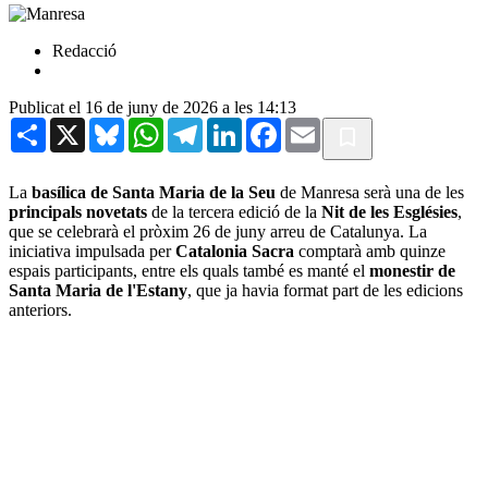
Redacció
Publicat el 16 de juny de 2026 a les 14:13
Share
X
Bluesky
WhatsApp
Telegram
LinkedIn
Facebook
Email
La
basílica de Santa Maria de la Seu
de Manresa serà una de les
principals novetats
de la tercera edició de la
Nit de les Esglésies
,
que se celebrarà el pròxim 26 de juny arreu de Catalunya. La
iniciativa impulsada per
Catalonia Sacra
comptarà amb quinze
espais participants, entre els quals també es manté el
monestir de
Santa Maria de l'Estany
, que ja havia format part de les edicions
anteriors.