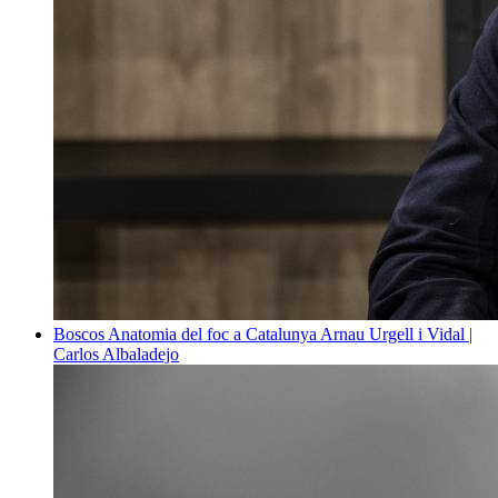
Boscos
Anatomia del foc a Catalunya
Arnau Urgell i Vidal |
Carlos Albaladejo