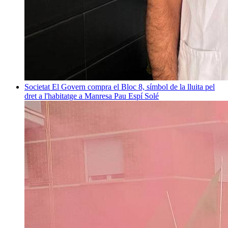
Societat
El Govern compra el Bloc 8, símbol de la lluita pel
dret a l'habitatge a Manresa
Pau Espí Solé