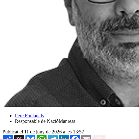
Pere Fontanals
Responsable de NacióManresa
Publicat el 11 de juny de 2026 a les 13:57
Share
X
Bluesky
WhatsApp
Telegram
LinkedIn
Facebook
Email