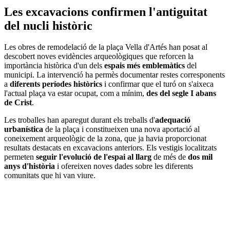
Les excavacions confirmen l'antiguitat
del nucli històric
Les obres de remodelació de la plaça Vella d'Artés han posat al
descobert noves evidències arqueològiques que reforcen la
importància històrica d'un dels
espais més emblemàtics
del
municipi. La intervenció ha permès documentar restes corresponents
a
diferents períodes històrics
i confirmar que el turó on s'aixeca
l'actual plaça va estar ocupat, com a mínim,
des del segle I abans
de Crist
.
Les troballes han aparegut durant els treballs d'
adequació
urbanística
de la plaça i constitueixen una nova aportació al
coneixement arqueològic de la zona, que ja havia proporcionat
resultats destacats en excavacions anteriors. Els vestigis localitzats
permeten
seguir l'evolució de l'espai al llarg
de més de
dos mil
anys d'història
i ofereixen noves dades sobre les diferents
comunitats que hi van viure.