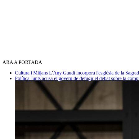
ARA A PORTADA
Cultura i Mitjans
L'Any Gaudí incorpora l'església de la Sagra
Política
Junts acusa el govern de defugir el debat sobre la com