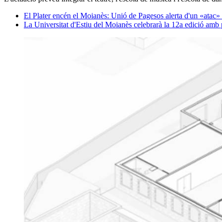
El Plater encén el Moianès: Unió de Pagesos alerta d'un «atac» al
La Universitat d'Estiu del Moianès celebrarà la 12a edició amb 