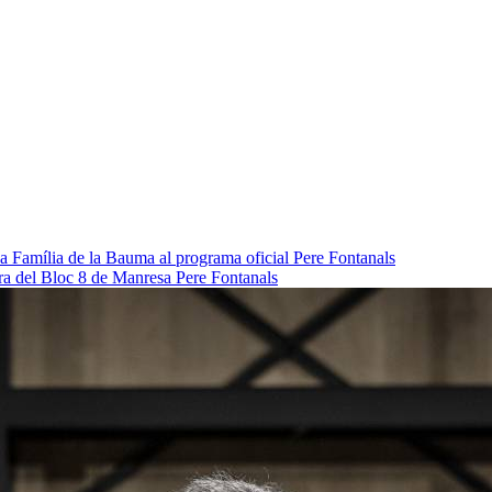
da Família de la Bauma al programa oficial
Pere Fontanals
pra del Bloc 8 de Manresa
Pere Fontanals