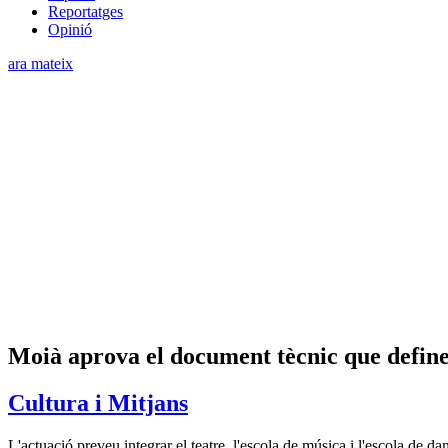
Reportatges
Opinió
ara mateix
Moià aprova el document tècnic que definei
Cultura i Mitjans
L'actuació preveu integrar el teatre, l'escola de música i l'escola de d