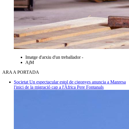
Imatge d'arxiu d'un treballador -
AjM
ARA A PORTADA
Societat
Un espectacular estol de cigonyes anuncia a Manresa
l'inici de la migració cap a l'Àfrica
Pere Fontanals