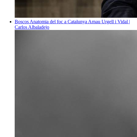
Boscos
Anatomia del foc a Catalunya
Arnau Urgell i Vidal |
Carlos Albaladejo