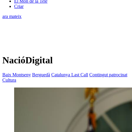
El Món de la Tele
Criar
ara mateix
NacióDigital
Baix Montseny
Berguedà
Catalunya Last Call
Contingut patrocinat
Cultura