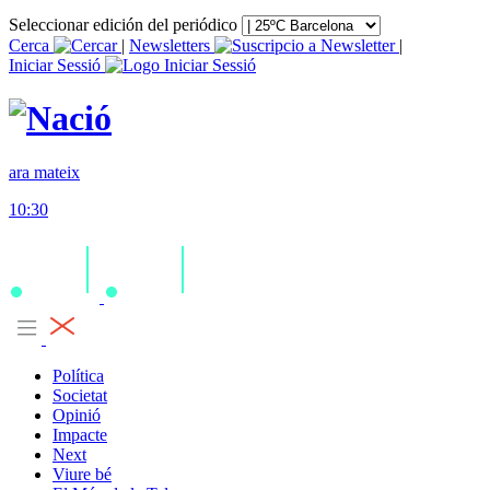
Seleccionar edición del periódico
Cerca
|
Newsletters
|
Iniciar Sessió
ara mateix
10:30
Política
Societat
Opinió
Impacte
Next
Viure bé