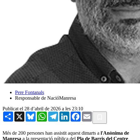
Pere Fontanals
Responsable de NacióManresa
Publicat el 28 d’abril de 2026 a les 23:10
Share
X
Bluesky
WhatsApp
Telegram
LinkedIn
Facebook
Email
Més de 200 persones han assistit aquest dimarts a
l'Anònima de
Manresa
a la presentació pública del
Pla de Barris del Centre