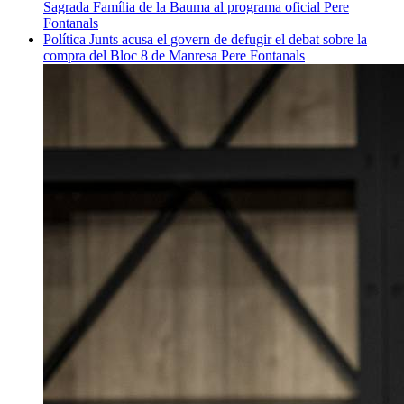
Sagrada Família de la Bauma al programa oficial
Pere
Fontanals
Política
Junts acusa el govern de defugir el debat sobre la
compra del Bloc 8 de Manresa
Pere Fontanals