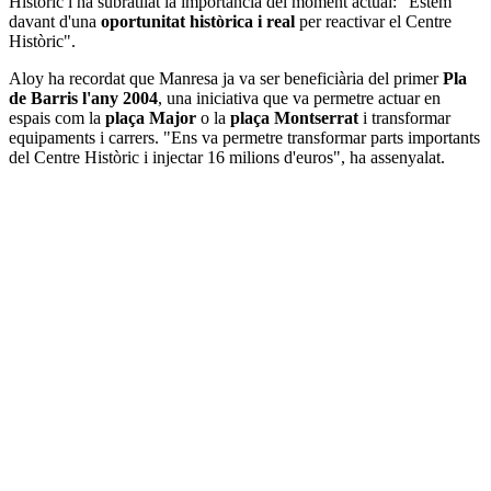
Històric i ha subratllat la importància del moment actual: "Estem
davant d'una
oportunitat històrica i real
per reactivar el Centre
Històric".
Aloy ha recordat que Manresa ja va ser beneficiària del primer
Pla
de Barris l'any 2004
, una iniciativa que va permetre actuar en
espais com la
plaça Major
o la
plaça Montserrat
i transformar
equipaments i carrers. "Ens va permetre transformar parts importants
del Centre Històric i injectar 16 milions d'euros", ha assenyalat.