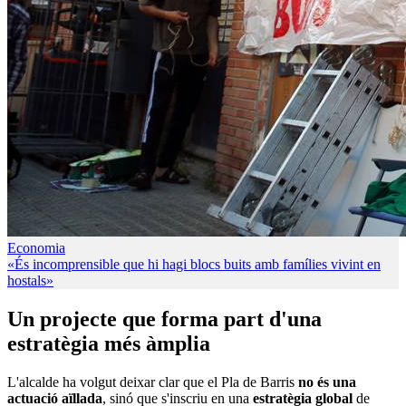
Economia
«És incomprensible que hi hagi blocs buits amb famílies vivint en
hostals»
Un projecte que forma part d'una
estratègia més àmplia
L'alcalde ha volgut deixar clar que el Pla de Barris
no és una
actuació aïllada
, sinó que s'inscriu en una
estratègia global
de