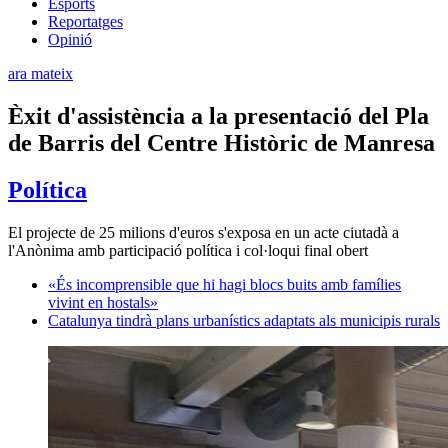
Esports
Reportatges
Opinió
ara mateix
Èxit d'assistència a la presentació del Pla
de Barris del Centre Històric de Manresa
Política
El projecte de 25 milions d'euros s'exposa en un acte ciutadà a
l'Anònima amb participació política i col·loqui final obert
«És incomprensible que hi hagi blocs buits amb famílies
vivint en hostals»
Catalunya tindrà plans urbanístics adaptats als municipis rurals