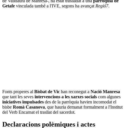
de Valldaura de Manresa-, ha estat traslladat a una
parròquia de
Getafe
vinculada també a l'IVE, segons ha avançat
Regió7
.
Fonts properes al
Bisbat de Vic
han reconegut a
Nació Manresa
que tant les seves
intervencions a les xarxes socials
com algunes
iniciatives impulsades
des de la parròquia havien incomodat el
bisbe
Romà Casanova
, que hauria demanat formalment a l'Institut
del Verb Encarnat el trasllat del sacerdot.
Declaracions polèmiques i actes