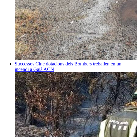
Successos
Cinc dotacions dels Bombers treballen en un
incendi a Gaià
ACN