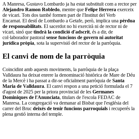
A Manresa, Gustavo Lombardo ja ha estat substituït com a rector per
Alejandro Ramon Robledo
, mentre que
Felipe Herrera
exerceix
de vicari. Tots dos també formen part de l'Institut del Verb
Encarnat. El destí de Lombardo a Getafe, però, implica una
pèrdua
de responsabilitats
. El sacerdot no hi exercirà ni de rector ni de
vicari, sinó que
tindrà la condició d'adscrit
, és a dir, de
col·laborador pastoral
sense funcions de govern ni autoritat
jurídica pròpia
, sota la supervisió del rector de la parròquia.
El canvi de nom de la parròquia
Coincidint amb aquests moviments, la parròquia de la plaça
Valldaura ha deixat enrere la denominació històrica de Mare de Déu
de la Mercè i ha passat a dir-se oficialment parròquia de
Santa
Maria de Valldaura
. El canvi respon a una petició formulada el 7
d'agost de 2025 per la priora provincial de les
Germanes
Dominiques de l'Anunciata
, titulars de l'escola FEDAC de
Manresa. La congregació va demanar al Bisbat que l'església del
carrer del Bruc
deixés de tenir funcions parroquials
i recuperés la
plena gestió interna del temple.