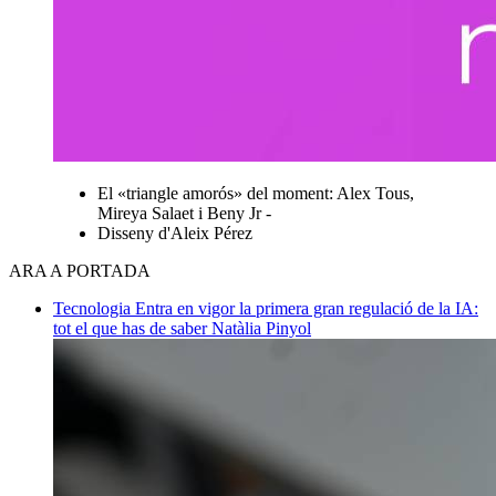
El «triangle amorós» del moment: Alex Tous,
Mireya Salaet i Beny Jr -
Disseny d'Aleix Pérez
ARA A PORTADA
Tecnologia
Entra en vigor la primera gran regulació de la IA:
tot el que has de saber
Natàlia Pinyol