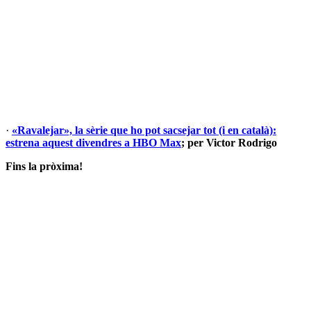
·
«Ravalejar», la sèrie que ho pot sacsejar tot (i en català):
estrena aquest divendres a HBO Max
; per Victor Rodrigo
Fins la pròxima!