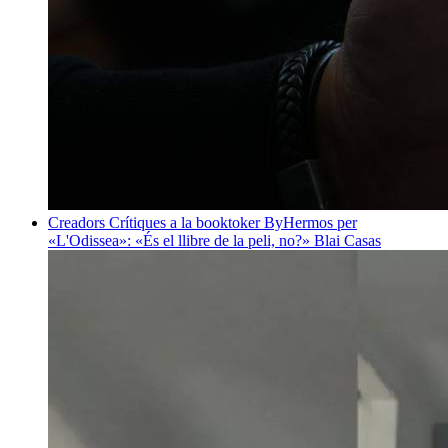
Creadors
Crítiques a la booktoker ByHermos per
«L'Odissea»: «És el llibre de la peli, no?»
Blai Casas