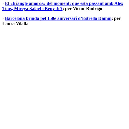
·
El «triangle amorós» del moment: què està passant amb Alex
Tous, Mireya Salaet i Beny Jr?
; per Victor Rodrigo
·
Barcelona brinda pel 150è aniversari d’Estrella Damm
; per
Laura Vilalta