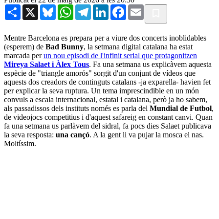
Share
X
Bluesky
WhatsApp
Telegram
LinkedIn
Facebook
Email
Mentre Barcelona es prepara per a viure dos concerts inoblidables
(esperem) de
Bad Bunny
, la setmana digital catalana ha estat
marcada per
un nou episodi de l'infinit serial que protagonitzen
Mireya Salaet i Àlex Tous
. Fa una setmana us explicàvem aquesta
espècie de "triangle amorós" sorgit d'un conjunt de vídeos que
aquests dos creadors de continguts catalans -ja exparella- havien fet
per explicar la seva ruptura. Un tema imprescindible en un món
convuls a escala internacional, estatal i catalana, però ja ho sabem,
als passadissos dels instituts només es parla del
Mundial de Futbol
,
de videojocs competitius i d'aquest safareig en constant canvi. Quan
fa una setmana us parlàvem del sidral, fa pocs dies Salaet publicava
la seva resposta:
una cançó
. A la gent li va pujar la mosca el nas.
Moltíssim.