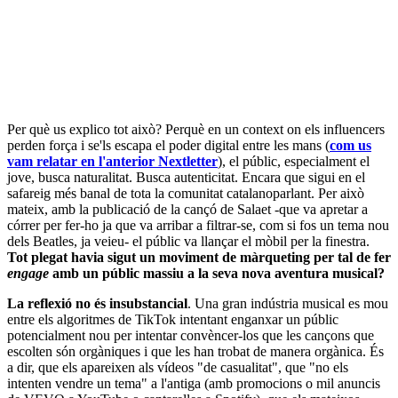
Per què us explico tot això? Perquè en un context on els influencers
perden força i se'ls escapa el poder digital entre les mans (
com us
vam relatar en l'anterior Nextletter
), el públic, especialment el
jove, busca naturalitat. Busca autenticitat. Encara que sigui en el
safareig més banal de tota la comunitat catalanoparlant. Per això
mateix, amb la publicació de la cançó de Salaet -que va apretar a
córrer per fer-ho ja que va arribar a filtrar-se, com si fos un tema nou
dels Beatles, ja veieu- el públic va llançar el mòbil per la finestra.
Tot plegat havia sigut un moviment de màrqueting per tal de fer
engage
amb un públic massiu a la seva nova aventura musical?
La reflexió no és insubstancial
. Una gran indústria musical es mou
entre els algoritmes de TikTok intentant enganxar un públic
potencialment nou per intentar convèncer-los que les cançons que
escolten són orgàniques i que les han trobat de manera orgànica. És
a dir, que els apareixen als vídeos "de casualitat", que "no els
intenten vendre un tema" a l'antiga (amb promocions o mil anuncis