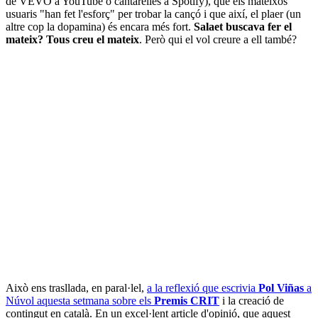
de VEVO a YouTube o cantarelles a Spotify), que els mateixos
usuaris "han fet l'esforç" per trobar la cançó i que així, el plaer (un
altre cop la dopamina) és encara més fort.
Salaet buscava fer el
mateix? Tous creu el mateix
. Però qui el vol creure a ell també?
Això ens trasllada, en paral·lel,
a la reflexió que escrivia
Pol Viñas
a
Núvol aquesta setmana sobre els
Premis CRIT
i la creació de
contingut en català. En un excel·lent article d'opinió, que aquest