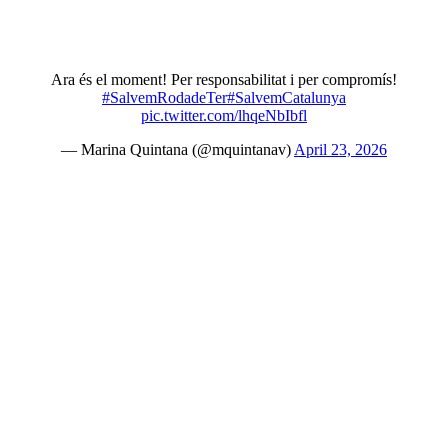
Ara és el moment! Per responsabilitat i per compromís!
#SalvemRodadeTer
#SalvemCatalunya
pic.twitter.com/lhqeNbIbfl
— Marina Quintana (@mquintanav)
April 23, 2026