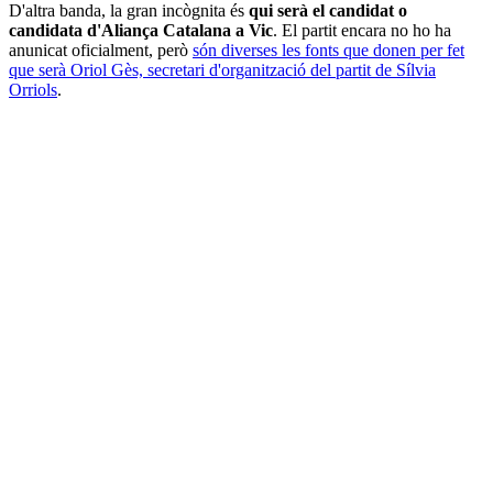
D'altra banda, la gran incògnita és
qui serà el candidat o
candidata d'Aliança Catalana a Vic
. El partit encara no ho ha
anunicat oficialment, però
són diverses les fonts que donen per fet
que serà Oriol Gès, secretari d'organització del partit de Sílvia
Orriols
.