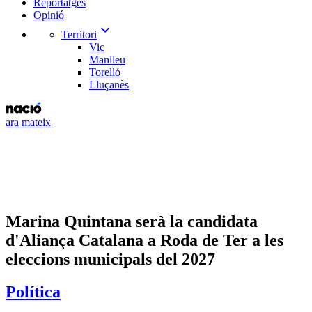
Reportatges
Opinió
expand_more
Territori
Vic
Manlleu
Torelló
Lluçanès
ara mateix
Marina Quintana serà la candidata
d'Aliança Catalana a Roda de Ter a les
eleccions municipals del 2027
Política