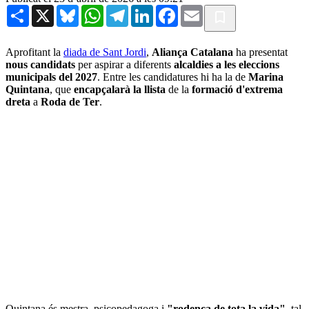
Share
X
Bluesky
WhatsApp
Telegram
LinkedIn
Facebook
Email
Aprofitant la
diada de Sant Jordi
,
Aliança Catalana
ha presentat
nous candidats
per aspirar a diferents
alcaldies a les eleccions
municipals del 2027
. Entre les candidatures hi ha la de
Marina
Quintana
, que
encapçalarà la llista
de la
formació d'extrema
dreta
a
Roda de Ter
.
Quintana és mestra, psicopedagoga i
"rodenca de tota la vida"
, tal