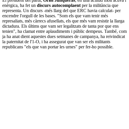
El president del partit,
Oriol Junqueras
, en una actitud molt activa i
enèrgica, ha fet un
discurs autocomplaent
per la militància que
representa. Un discurs -més llarg del que ERC havia calculat- per
encendre l'orgull de les bases. "Som els que vam tenir més
represaliats, més càrrecs afusellats, els que més vam resistir la llarga
dictadura. Els últims que vam ser legalitzats de tanta por que ens
tenien", ha clamat entre aplaudiments i públic dempeus. També, com
ja ha anat dient aquestes dues setmanes de campanya, ha reivindicat
la paternitat de l'1-O, i ha assegurat que van ser els militants
republicans "els que van portar les urnes" per fer-ho possible.