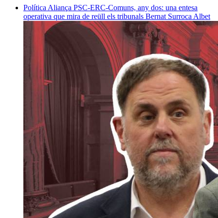
Política
Aliança PSC-ERC-Comuns, any dos: una entesa
operativa que mira de reüll els tribunals
Bernat Surroca Albet