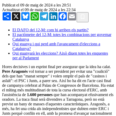
Publicat el 09 de maig de 2024 a les 20:51
Actualitzat el 09 de maig de 2024 a les 22:34
Share
X
Bluesky
WhatsApp
Telegram
LinkedIn
Facebook
Email
El DAFO del 12‑M: com hi arriben els partits?
El pactòmetre del 12-M: totes les combinacions per governar
Catalunya
Qui guanya i qui perd amb l'avançament d'eleccions a
Catalunya?
Qui guanyarà les eleccions? Això diuen totes les enquestes
per al Parlament
Hores decisives i un esprint final per assegurar que la idea ha calat.
Pere Aragonès
vol tornar a ser president per evitar una "coalició"
dels que han "manat sempre" i volen omplir el país de "casinos i
asfalt": el PSC i Junts, a parer seu. Així ho ha dit en l'acte casi final
de campanya celebrat al Palau de Congressos de Barcelona. Ha estat
el míting més multitudinari de tota la cursa electoral d'ERC, amb
l'assistència de
1.600 persones
que han acompanyat efusivament els
oradors. La traca final serà divendres a Tarragona, però no està
previst un bany de masses d'aquestes característiques. Aragonès, a
més, ha fet una crida als independentistes que dubten entre ERC i
Junts perquè confiïn en ell, amb la promesa d'avançar nacionalment