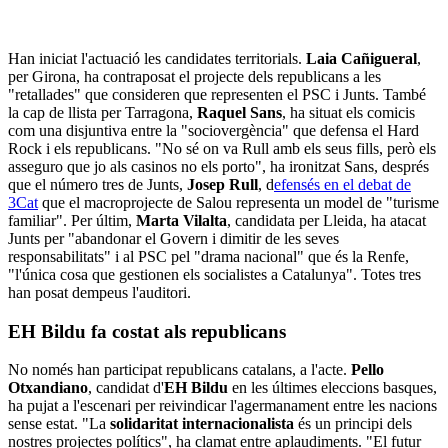
Han iniciat l'actuació les candidates territorials.
Laia Cañigueral
,
per Girona, ha contraposat el projecte dels republicans a les
"retallades" que consideren que representen el PSC i Junts. També
la cap de llista per Tarragona,
Raquel Sans
, ha situat els comicis
com una disjuntiva entre la "sociovergència" que defensa el Hard
Rock i els republicans. "No sé on va Rull amb els seus fills, però els
asseguro que jo als casinos no els porto", ha ironitzat Sans, després
que el número tres de Junts,
Josep Rull
, d
efensés en el debat de
3Cat
que el macroprojecte de Salou representa un model de "turisme
familiar". Per últim,
Marta Vilalta
, candidata per Lleida, ha atacat
Junts per "abandonar el Govern i dimitir de les seves
responsabilitats" i al PSC pel "drama nacional" que és la Renfe,
"l'única cosa que gestionen els socialistes a Catalunya". Totes tres
han posat dempeus l'auditori.
EH Bildu fa costat als republicans
No només han participat republicans catalans, a l'acte.
Pello
Otxandiano
, candidat d'
EH Bildu
en les últimes eleccions basques,
ha pujat a l'escenari per reivindicar l'agermanament entre les nacions
sense estat. "La
solidaritat internacionalista
és un principi dels
nostres projectes polítics", ha clamat entre aplaudiments. "El futur