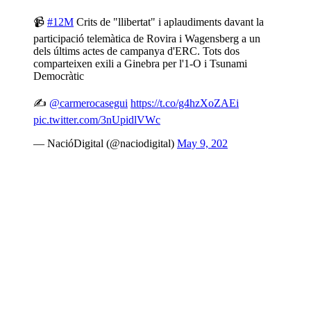
📹
#12M
Crits de "llibertat" i aplaudiments davant la
participació telemàtica de Rovira i Wagensberg a un
dels últims actes de campanya d'ERC. Tots dos
comparteixen exili a Ginebra per l'1-O i Tsunami
Democràtic
✍️
@carmerocasegui
https://t.co/g4hzXoZAEi
pic.twitter.com/3nUpidlVWc
— NacióDigital (@naciodigital)
May 9, 202