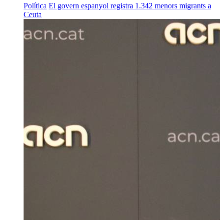
Política
El govern espanyol registra 1.342 menors migrants a
Ceuta