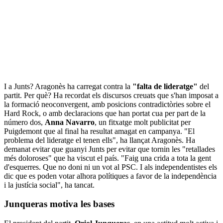
I a Junts? Aragonès ha carregat contra la
"falta de lideratge"
del
partit. Per què? Ha recordat els discursos creuats que s'han imposat a
la formació neoconvergent, amb posicions contradictòries sobre el
Hard Rock, o amb declaracions que han portat cua per part de la
número dos,
Anna Navarro
, un fitxatge molt publicitat per
Puigdemont que al final ha resultat amagat en campanya. "El
problema del lideratge el tenen ells", ha llançat Aragonès. Ha
demanat evitar que guanyi Junts per evitar que tornin les "retallades
més doloroses" que ha viscut el país. "Faig una crida a tota la gent
d'esquerres. Que no doni ni un vot al PSC. I als independentistes els
dic que es poden votar alhora polítiques a favor de la independència
i la justícia social", ha tancat.
Junqueras motiva les bases