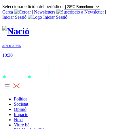
Seleccionar edición del periódico
Cerca
|
Newsletters
|
Iniciar Sessió
ara mateix
10:30
Política
Societat
Opinió
Impacte
Next
Viure bé