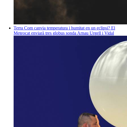
Terra
Com canvia temperatura i humitat en un eclipsi? El
Meteocat enviarà tres globus sonda
Arnau Urgell i Vidal