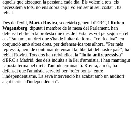
aquells que aixequen la persiana cada dia. Els volem a tots, els
necessitem a tots, no ens sobra cap i volem ser al seu costat", ha
reblat.
Des de l'exili,
Marta Rovira
, secretària general d'ERC, i
Ruben
Wagensberg
, diputat i membre de la mesa del Parlament, han
defensat el dret a la protesta que des de l'Estat es vol perseguir en el
cas Tsunami, un dret que s'ha de lluitar de forma "col·lectiva", en
conjunció amb altres drets, per defensar-los tots alhora. "Per més
repressió, hem de continuar defensant la llibertat del nostre país", ha
reblat Rovira. Tots dos han reivindicat la "
lluita antirepressiva
"
d'ERC a Madrid, des dels indults a la llei d'amnistia, i han mantingut
l'aposta ferma pel dret a l'autodeterminació. Rovira, a més, ha
defensat que l'amnistia serveixi per "refer ponts" entre
l'independentisme. La seva intervenció ha acabat amb un auditori
alçat i crits "d'independència".