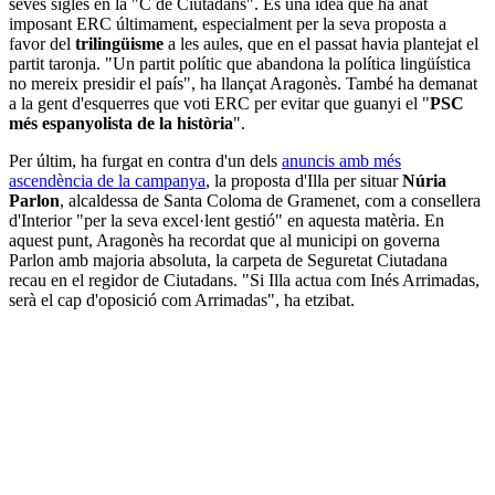
seves sigles en la "C de Ciutadans". És una idea que ha anat
imposant ERC últimament, especialment per la seva proposta a
favor del
trilingüisme
a les aules, que en el passat havia plantejat el
partit taronja. "Un partit polític que abandona la política lingüística
no mereix presidir el país", ha llançat Aragonès. També ha demanat
a la gent d'esquerres que voti ERC per evitar que guanyi el "
PSC
més espanyolista de la història
".
Per últim, ha furgat en contra d'un dels
anuncis amb més
ascendència de la campanya
, la proposta d'Illa per situar
Núria
Parlon
, alcaldessa de Santa Coloma de Gramenet, com a consellera
d'Interior "per la seva excel·lent gestió" en aquesta matèria. En
aquest punt, Aragonès ha recordat que al municipi on governa
Parlon amb majoria absoluta, la carpeta de Seguretat Ciutadana
recau en el regidor de Ciutadans. "Si Illa actua com Inés Arrimadas,
serà el cap d'oposició com Arrimadas", ha etzibat.