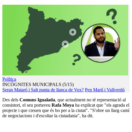
Política
INCÒGNITES MUNICIPALS (5/15)
Seran Mataró i Salt punta de llança de Vox?
Pep Martí i Vallverdú
Des dels
Comuns Igualada
, que actualment no té representació al
consistori, el seu portaveu
Rafa Moya
ha explicat que "els agrada el
projecte i que creuen que és bo per a la ciutat". "S'obre un llarg camí
de negociacions i d'escoltar la ciutadania", ha dit.