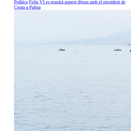
Política
Felip VI es reunirà aquest dijous amb el president de
Ceuta a Palma