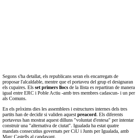
Segons s'ha detallat, els republicans seran els encarregats de
proposar l'alcaldable, mentre que el portaveu del grup el designaran
els cupaires. Els
set primers llocs
de la llista es repartiran de manera
igual entre ERC i Poble Actiu -amb tres membres cadascun- i un per
als Comuns.
En els pròxims dies les assemblees i estructures internes dels tres
partits han de decidir si validen aquest
preacord
. Els diferents
portaveus han mostrat aquest dilluns "voluntat d'entesa" per intentar
construir una "alternativa de ciutat". Igualada ha estat quatre
mandats consecutius governats per CiU i Junts per Igualada, amb
Marc Castells al capdavant.