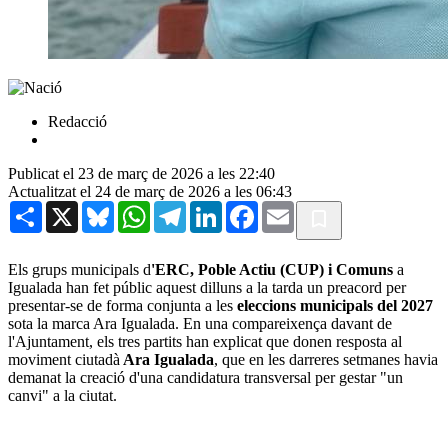
Redacció
Publicat el 23 de març de 2026 a les 22:40
Actualitzat el 24 de març de 2026 a les 06:43
Share
X
Bluesky
WhatsApp
Telegram
LinkedIn
Facebook
Email
Els grups municipals d
'ERC, Poble Actiu (CUP) i Comuns
a
Igualada han fet públic aquest dilluns a la tarda un preacord per
presentar-se de forma conjunta a les
eleccions municipals del 2027
sota la marca Ara Igualada. En una compareixença davant de
l'Ajuntament, els tres partits han explicat que donen resposta al
moviment ciutadà
Ara Igualada
, que en les darreres setmanes havia
demanat la creació d'una candidatura transversal per gestar "un
canvi" a la ciutat.