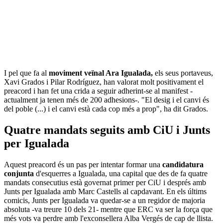
I pel que fa al
moviment veïnal Ara Igualada,
els seus portaveus,
Xavi Grados i Pilar Rodríguez, han valorat molt positivament el
preacord i han fet una crida a seguir adherint-se al manifest -
actualment ja tenen més de 200 adhesions-. "El desig i el canvi és
del poble (...) i el canvi està cada cop més a prop", ha dit Grados.
Quatre mandats seguits amb CiU i Junts
per Igualada
Aquest preacord és un pas per intentar formar una
candidatura
conjunta
d'esquerres a Igualada, una capital que des de fa quatre
mandats consecutius està governat primer per CiU i després amb
Junts per Igualada amb Marc Castells al capdavant. En els últims
comicis, Junts per Igualada va quedar-se a un regidor de majoria
absoluta -va treure 10 dels 21- mentre que ERC va ser la força que
més vots va perdre amb l'exconsellera Alba Vergés de cap de llista.