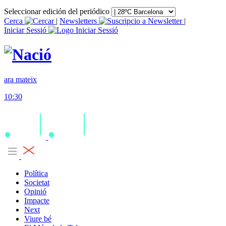
Seleccionar edición del periódico
Cerca
|
Newsletters
|
Iniciar Sessió
ara mateix
10:30
Política
Societat
Opinió
Impacte
Next
Viure bé