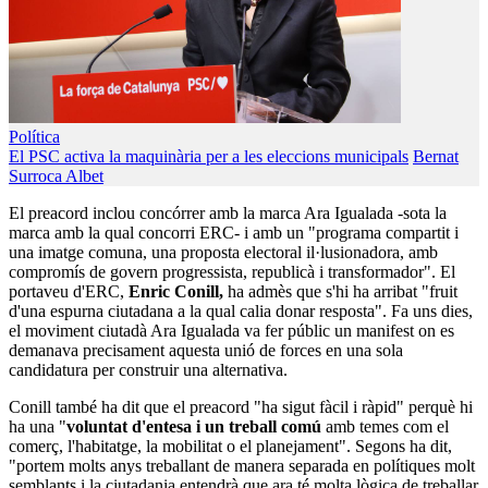
Política
El PSC activa la maquinària per a les eleccions municipals
Bernat
Surroca Albet
El preacord inclou concórrer amb la marca Ara Igualada -sota la
marca amb la qual concorri ERC- i amb un "programa compartit i
una imatge comuna, una proposta electoral il·lusionadora, amb
compromís de govern progressista, republicà i transformador". El
portaveu d'ERC,
Enric Conill,
ha admès que s'hi ha arribat "fruit
d'una espurna ciutadana a la qual calia donar resposta". Fa uns dies,
el moviment ciutadà Ara Igualada va fer públic un manifest on es
demanava precisament aquesta unió de forces en una sola
candidatura per construir una alternativa.
Conill també ha dit que el preacord "ha sigut fàcil i ràpid" perquè hi
ha una "
voluntat d'entesa i un treball comú
amb temes com el
comerç, l'habitatge, la mobilitat o el planejament". Segons ha dit,
"portem molts anys treballant de manera separada en polítiques molt
semblants i la ciutadania entendrà que ara té molta lògica de treballar