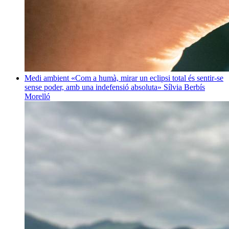
Medi ambient
«Com a humà, mirar un eclipsi total és sentir-se
sense poder, amb una indefensió absoluta»
Sílvia Berbís
Morelló