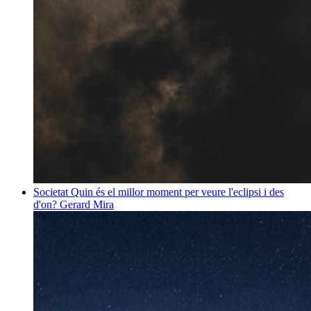
Societat
Quin és el millor moment per veure l'eclipsi i des
d'on?
Gerard Mira