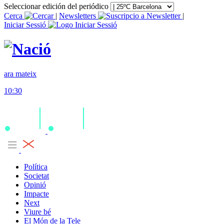
Seleccionar edición del periódico
Cerca
|
Newsletters
|
Iniciar Sessió
ara mateix
10:30
Política
Societat
Opinió
Impacte
Next
Viure bé
El Món de la Tele