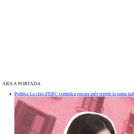
ARA A PORTADA
Política
La crisi d'ERC complica encara més repetir la suma in