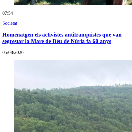
07:54
Societat
Homenatgen els activistes antifranquistes que van
segrestar la Mare de Déu de Núria fa 60 anys
05/08/2026