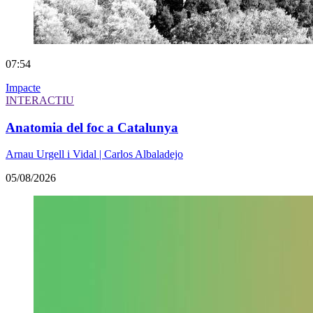
07:54
Impacte
INTERACTIU
Anatomia del foc a Catalunya
Arnau Urgell i Vidal | Carlos Albaladejo
05/08/2026