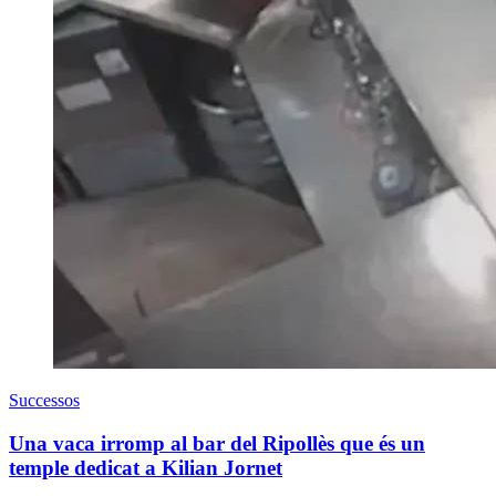
Successos
Una vaca irromp al bar del Ripollès que és un
temple dedicat a Kilian Jornet