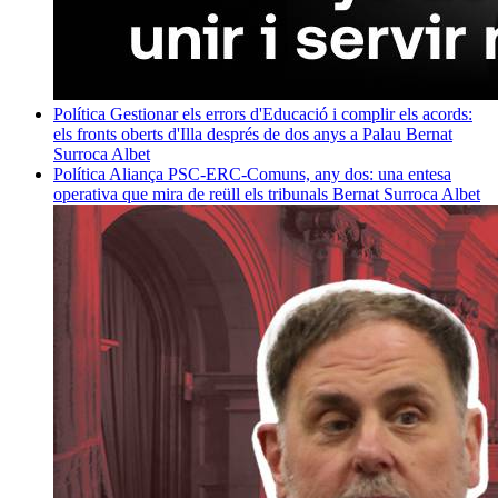
Política
Gestionar els errors d'Educació i complir els acords:
els fronts oberts d'Illa després de dos anys a Palau
Bernat
Surroca Albet
Política
Aliança PSC-ERC-Comuns, any dos: una entesa
operativa que mira de reüll els tribunals
Bernat Surroca Albet