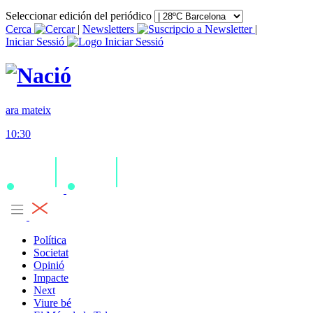
Seleccionar edición del periódico
Cerca
|
Newsletters
|
Iniciar Sessió
ara mateix
10:30
Política
Societat
Opinió
Impacte
Next
Viure bé