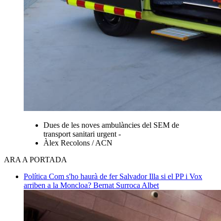
Dues de les noves ambulàncies del SEM de
transport sanitari urgent -
Àlex Recolons / ACN
ARA A PORTADA
Política
Com s'ho haurà de fer Salvador Illa si el PP i Vox
arriben a la Moncloa?
Bernat Surroca Albet