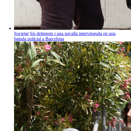
Societat
Sis detinguts i una navalla intervinguda en una
batuda policial a Barcelona