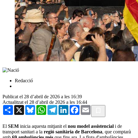
Redacció
Publicat el 28 d’abril de 2026 a les 16:39
Actualitzat el 28 d’abril de 2026 a les 16:44
Share
X
Bluesky
WhatsApp
Telegram
LinkedIn
Facebook
Email
El
SEM
inicia aquesta mitjanit el
nou model assistencial
i de
transport sanitari a la
regió sanitària de Barcelona
, que comptarà
amb
69 ambulàncies més
que fins ara. La flota d'ambulàncies