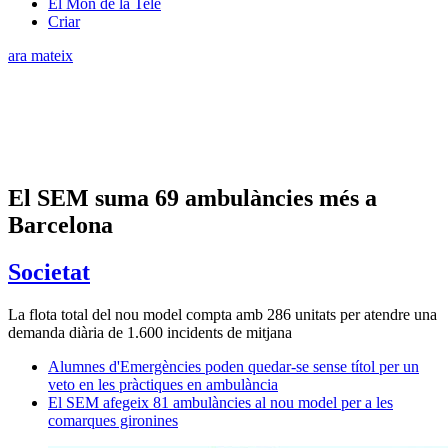
El Món de la Tele
Criar
ara mateix
El SEM suma 69 ambulàncies més a
Barcelona
Societat
La flota total del nou model compta amb 286 unitats per atendre una
demanda diària de 1.600 incidents de mitjana
Alumnes d'Emergències poden quedar-se sense títol per un
veto en les pràctiques en ambulància
El SEM afegeix 81 ambulàncies al nou model per a les
comarques gironines