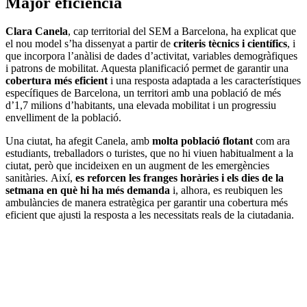
Major eficiència
Clara Canela
, cap territorial del SEM a Barcelona, ha explicat que
el nou model s’ha dissenyat a partir de
criteris tècnics i científics
, i
que incorpora l’anàlisi de dades d’activitat, variables demogràfiques
i patrons de mobilitat. Aquesta planificació permet de garantir una
cobertura més eficient
i una resposta adaptada a les característiques
específiques de Barcelona, un territori amb una població de més
d’1,7 milions d’habitants, una elevada mobilitat i un progressiu
envelliment de la població.
Una ciutat, ha afegit Canela, amb
molta població flotant
com ara
estudiants, treballadors o turistes, que no hi viuen habitualment a la
ciutat, però que incideixen en un augment de les emergències
sanitàries. Així,
es reforcen les franges horàries i els dies de la
setmana en què hi ha més demanda
i, alhora, es reubiquen les
ambulàncies de manera estratègica per garantir una cobertura més
eficient que ajusti la resposta a les necessitats reals de la ciutadania.