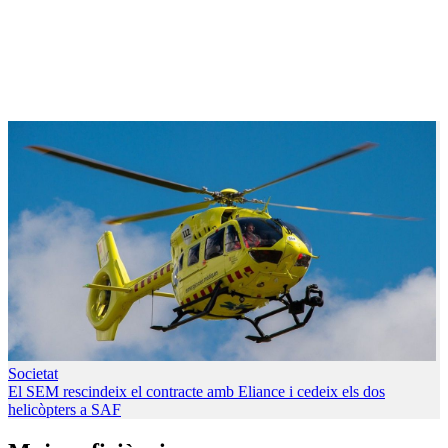
Societat
El SEM rescindeix el contracte amb Eliance i cedeix els dos
helicòpters a SAF