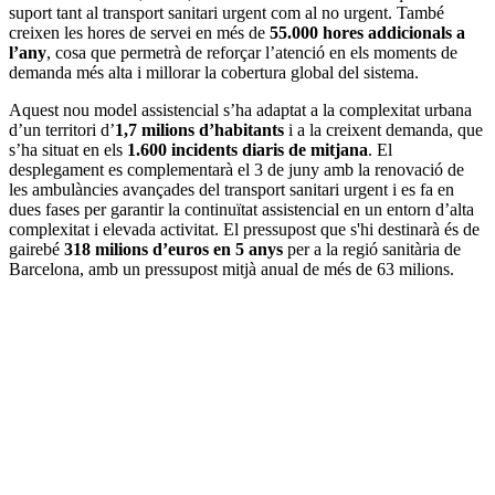
suport tant al transport sanitari urgent com al no urgent. També
creixen les hores de servei en més de
55.000 hores addicionals a
l’any
, cosa que permetrà de reforçar l’atenció en els moments de
demanda més alta i millorar la cobertura global del sistema.
Aquest nou model assistencial s’ha adaptat a la complexitat urbana
d’un territori d’
1,7 milions d’habitants
i a la creixent demanda, que
s’ha situat en els
1.600 incidents diaris de mitjana
. El
desplegament es complementarà el 3 de juny amb la renovació de
les ambulàncies avançades del transport sanitari urgent i es fa en
dues fases per garantir la continuïtat assistencial en un entorn d’alta
complexitat i elevada activitat. El pressupost que s'hi destinarà és de
gairebé
318 milions d’euros en 5 anys
per a la regió sanitària de
Barcelona, amb un pressupost mitjà anual de més de 63 milions.