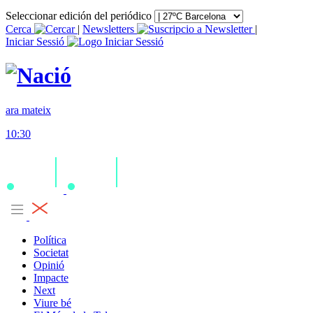
Seleccionar edición del periódico
Cerca
|
Newsletters
|
Iniciar Sessió
ara mateix
10:30
Política
Societat
Opinió
Impacte
Next
Viure bé