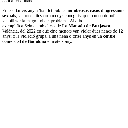
com a fets aïllats.
En els darrers anys s'han fet públics
nombrosos casos d'agressions
sexuals
, tan mediàtics com menys coneguts, que han contribuït a
visibilitzar la magnitud del problema. Així ho
exemplifica Selma amb el cas de
La Manada de Burjassot,
a
València, del 2022 en què cinc menors van violar dues nenes de 12
anys; o la violació grupal a una nena d’onze anys en un
centre
comercial de Badalona
el mateix any.