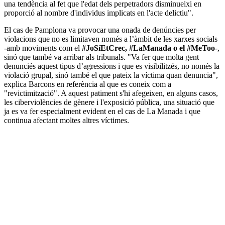
una tendència al fet que l'edat dels perpetradors disminueixi en
proporció al nombre d'individus implicats en l'acte delictiu".
El cas de Pamplona va provocar una onada de denúncies per
violacions que no es limitaven només a l’àmbit de les xarxes socials
-amb moviments com el
#JoSíEtCrec, #LaManada o el #
MeToo
-,
sinó que també va arribar als tribunals. "Va fer que molta gent
denunciés aquest tipus d’agressions i que es visibilitzés, no només la
violació grupal, sinó també el que pateix la víctima quan denuncia",
explica Barcons en referència al que es coneix com a
"revictimització". A aquest patiment s'hi afegeixen, en alguns casos,
les ciberviolències de gènere i l'exposició pública, una situació que
ja es va fer especialment evident en el cas de La Manada i que
continua afectant moltes altres víctimes.