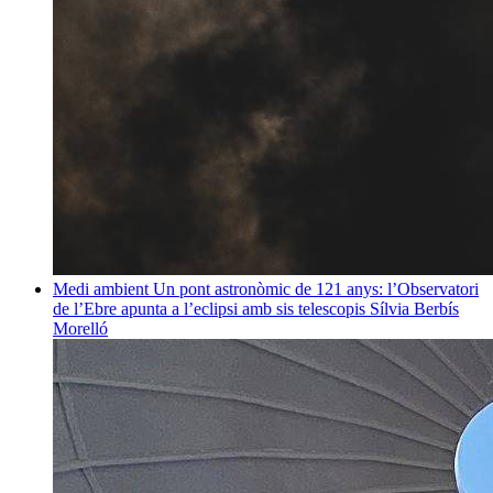
Medi ambient
Un pont astronòmic de 121 anys: l’Observatori
de l’Ebre apunta a l’eclipsi amb sis telescopis
Sílvia Berbís
Morelló