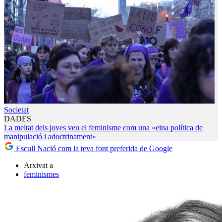
Societat
DADES
La meitat dels joves veu el feminisme com una «eina política de
manipulació i adoctrinament»
Escull Nació com la teva font preferida de Google
Arxivat a
feminismes