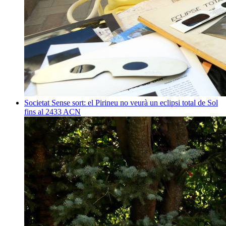
Societat
Sense sort: el Pirineu no veurà un eclipsi total de Sol
fins al 2433
ACN