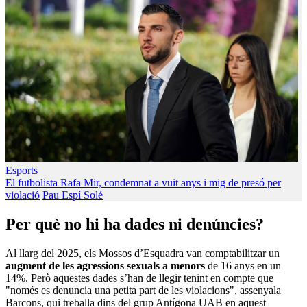
Esports
El futbolista Rafa Mir, condemnat a vuit anys i mig de presó per
violació
Pau Espí Solé
Per què no hi ha dades ni denúncies?
Al llarg del 2025, els Mossos d’Esquadra van comptabilitzar un
augment de les agressions sexuals a menors
de 16 anys en un
14%. Però aquestes dades s’han de llegir tenint en compte que
"només es denuncia una petita part de les violacions", assenyala
Barcons, qui treballa dins del grup Antígona UAB en aquest