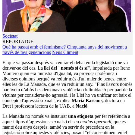
Societat
REPORTATGE
Què ha passat amb el feminisme? Cinquanta anys del moviment a
través de tres generacions
Neus Climent
El que va passar després va centrar el debat en la legislació que va
derivar-se del cas. La
llei del "només sí és sí"
, impulsada per Irene
Montero quan era ministra d'Igualtat, va provocar polèmica i
diverses opinions perquè va reduir més d'un miler de penes, entre
elles les de La Manada, que es va reduir un any. "Fins llavors només
parlàvem d’abús i es demanava violència o intimidació per part de la
víctima per considerar-ho agressió, i la Llei ho va unificar tot baix el
concepte d'agressió sexual”, explica
Maria Barcons,
doctora en
Dret i professora lectora de la UAB, a
Nació
.
La Manada no només va instaurar
una etiqueta
per fer referència a
aquest tipus d’agressions sexuals i el seu
modus operandi,
que es
manté deu anys després; també va servir de precedent en la
legislació sobre aquestes violències, posant "el consentiment en el