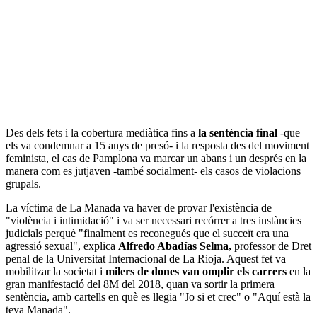
Des dels fets i la cobertura mediàtica fins a
la sentència final
-que
els va condemnar a 15 anys de presó- i la resposta des del moviment
feminista, el cas de Pamplona va marcar un abans i un després en la
manera com es jutjaven -també socialment- els casos de violacions
grupals.
La víctima de La Manada va haver de provar l'existència de
"violència i intimidació" i va ser necessari recórrer a tres instàncies
judicials perquè "finalment es reconegués que el succeït era una
agressió sexual", explica
Alfredo Abadías Selma,
professor de Dret
penal de la Universitat Internacional de La Rioja. Aquest fet va
mobilitzar la societat i
milers de dones van omplir els carrers
en la
gran manifestació del 8M del 2018, quan va sortir la primera
sentència, amb cartells en què es llegia "Jo si et crec" o "Aquí està la
teva Manada".