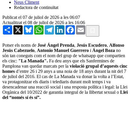
Neus Climent
Redactora de continuïtat
Publicat el 07 de juliol de 2026 a les 06:07
Actualitzat el 08 de juliol de 2026 a les 16:06
Share
X
Bluesky
WhatsApp
Telegram
LinkedIn
Facebook
Email
Potser els noms de
José Ángel Prenda
,
Jesús Escudero
,
Alfonso
Jesús Cabezuelo
,
Antonio Manuel Guerrero
i
Ángel Boza
no
són tan coneguts com el nom del grup de whatsapp que compartien
els cinc:
"La Manada".
Fa deu anys que els Sanfermines de
Pamplona van quedar marcats per la
violació grupal d’aquests cinc
homes
d’entre 26 i 29 anys a una noia de 18 anys durant la nit del 7
de juliol del 2016. El cas de La Manada va donar la volta a l’Estat,
va protagonitzar els diaris i telediaris durant molt temps i va
desencadenar una reacció social i una resposta política i legal: la Llei
Orgànica del 10/2022 de garantia integral de la llibertat sexual o
Llei
del “només sí és sí”.