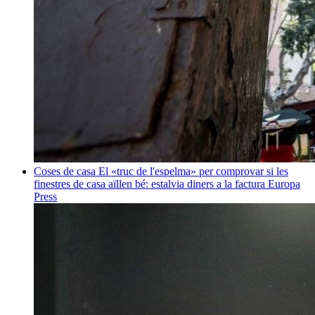
Coses de casa
El «truc de l'espelma» per comprovar si les
finestres de casa aïllen bé: estalvia diners a la factura
Europa
Press