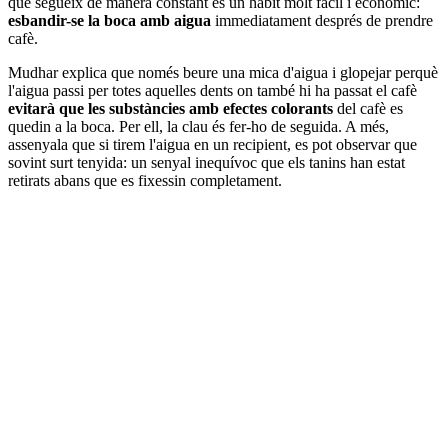
que segueix de manera constant és un hàbit molt fàcil i econòmic:
esbandir-se la boca amb aigua
immediatament després de prendre
cafè.
Mudhar explica que només beure una mica d'aigua i glopejar perquè
l'aigua passi per totes aquelles dents on també hi ha passat el cafè
evitarà que les substàncies amb efectes colorants
del cafè es
quedin a la boca. Per ell, la clau és fer-ho de seguida. A més,
assenyala que si tirem l'aigua en un recipient, es pot observar que
sovint surt tenyida: un senyal inequívoc que els tanins han estat
retirats abans que es fixessin completament.