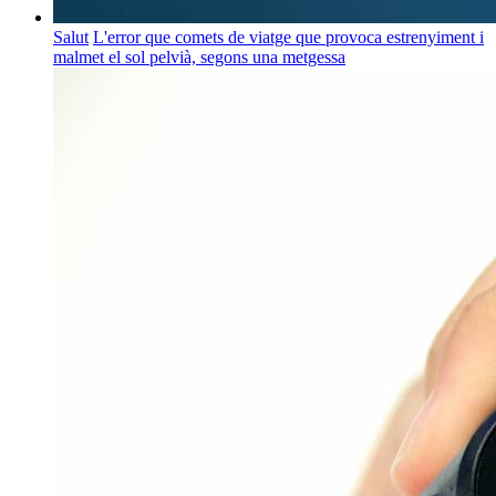
Salut
L'error que comets de viatge que provoca estrenyiment i
malmet el sol pelvià, segons una metgessa