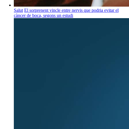
Salut
El sorprenent vincle entre nervis que podria evitar el
càncer de boca, segons un estudi