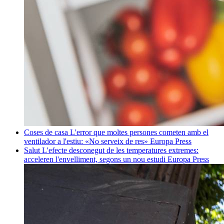
Coses de casa
L'error que moltes persones cometen amb el
ventilador a l'estiu: «No serveix de res»
Europa Press
Salut
L'efecte desconegut de les temperatures extremes:
acceleren l'envelliment, segons un nou estudi
Europa Press