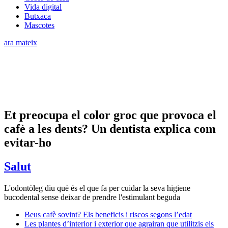
Vida digital
Butxaca
Mascotes
ara mateix
Et preocupa el color groc que provoca el
cafè a les dents? Un dentista explica com
evitar-ho
Salut
L'odontòleg diu què és el que fa per cuidar la seva higiene
bucodental sense deixar de prendre l'estimulant beguda
Beus cafè sovint? Els beneficis i riscos segons l’edat
Les plantes d’interior i exterior que agrairan que utilitzis els