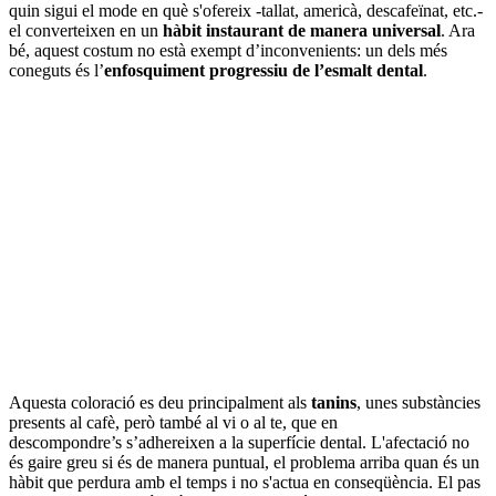
quin sigui el mode en què s'ofereix -tallat, americà, descafeïnat, etc.-
el converteixen en un
hàbit instaurant de manera universal
. Ara
bé, aquest costum no està exempt d’inconvenients: un dels més
coneguts és l’
enfosquiment progressiu de l’esmalt dental
.
Aquesta coloració es deu principalment als
tanins
, unes substàncies
presents al cafè, però també al vi o al te, que en
descompondre’s s’adhereixen a la superfície dental. L'afectació no
és gaire greu si és de manera puntual, el problema arriba quan és un
hàbit que perdura amb el temps i no s'actua en conseqüència. El pas