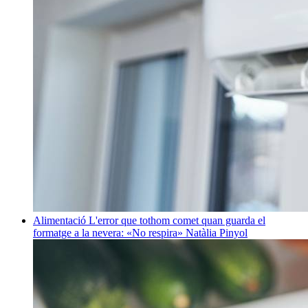
Alimentació
L'error que tothom comet quan guarda el
formatge a la nevera: «No respira»
Natàlia Pinyol