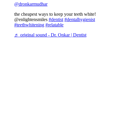
@dronkarmudhar
the cheapest ways to keep your teeth white!
@enlightensmiles
#dentist
#dentalhygienist
#teethwhitening
#relatable
♬ original sound - Dr. Onkar | Dentist