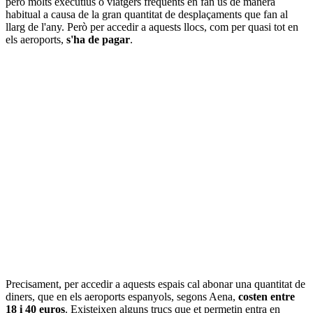
però molts executius o viatgers freqüents en fan ús de manera
habitual a causa de la gran quantitat de desplaçaments que fan al
llarg de l'any. Però per accedir a aquests llocs, com per quasi tot en
els aeroports,
s'ha de pagar
.
Precisament, per accedir a aquests espais cal abonar una quantitat de
diners, que en els aeroports espanyols, segons Aena,
costen entre
18 i 40 euros
. Existeixen alguns trucs que et permetin entra en