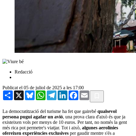
Redacció
Publicat el 05 de juliol de 2025 a les 17:00
Share
X
Bluesky
WhatsApp
Telegram
LinkedIn
Facebook
Email
La democratització del turisme ha fet que gairebé
qualsevol
persona pugui agafar un avió
, una prova clara d'això és que ja
existeixen vols per menys de 10 euros. Per tant, no només la gent
més rica pot permetre's viatjar. Tot i això,
algunes aerolínies
ofereixen experiències exclusives
per gaudir mentre s'és a