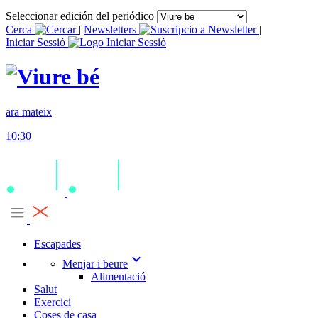
Seleccionar edición del periódico
Cerca
|
Newsletters
|
Iniciar Sessió
ara mateix
10:30
Escapades
expand_more
Menjar i beure
Alimentació
Salut
Exercici
Coses de casa