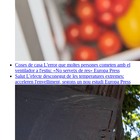
Coses de casa
L'error que moltes persones cometen amb el
ventilador a l'estiu: «No serveix de res»
Europa Press
Salut
L'efecte desconegut de les temperatures extremes:
acceleren l'envelliment, segons un nou estudi
Europa Press