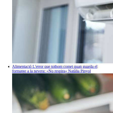
Alimentació
L'error que tothom comet quan guarda el
formatge a la nevera: «No respira»
Natàlia Pinyol