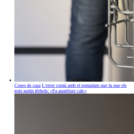
Coses de casa
L'error comú amb el rentaplats que fa que els
gots surtin tèrbols: «Fa aparèixer calç»