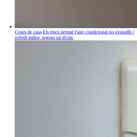
Coses de casa
Els trucs perquè l'aire condicionat no s'espatlli i
refredi millor, segons un tècnic