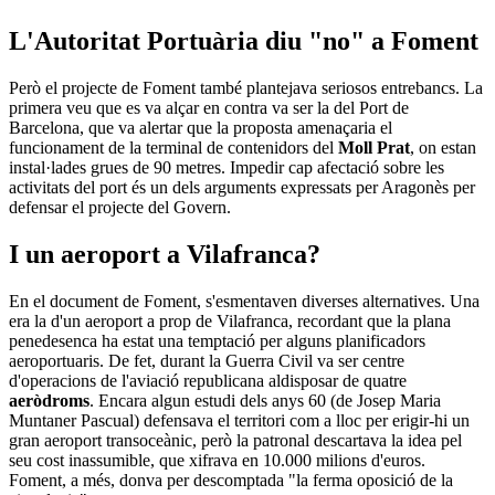
L'Autoritat Portuària diu "no" a Foment
Però el projecte de Foment també plantejava seriosos entrebancs. La
primera veu que es va alçar en contra va ser la del Port de
Barcelona, que va alertar que la proposta amenaçaria el
funcionament de la terminal de contenidors del
Moll Prat
, on estan
instal·lades grues de 90 metres. Impedir cap afectació sobre les
activitats del port és un dels arguments expressats per Aragonès per
defensar el projecte del Govern.
I un aeroport a Vilafranca?
En el document de Foment, s'esmentaven diverses alternatives. Una
era la d'un aeroport a prop de Vilafranca, recordant que la plana
penedesenca ha estat una temptació per alguns planificadors
aeroportuaris. De fet, durant la Guerra Civil va ser centre
d'operacions de l'aviació republicana aldisposar de quatre
aeròdroms
. Encara algun estudi dels anys 60 (de Josep Maria
Muntaner Pascual) defensava el territori com a lloc per erigir-hi un
gran aeroport transoceànic, però la patronal descartava la idea pel
seu cost inassumible, que xifrava en 10.000 milions d'euros.
Foment, a més, donva per descomptada "la ferma oposició de la