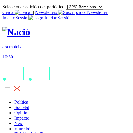
Seleccionar edición del periódico
Cerca
|
Newsletters
|
Iniciar Sessió
ara mateix
10:30
Política
Societat
Opinió
Impacte
Next
Viure bé