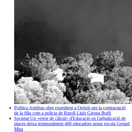
Política
Antifrau obre expedient a Orriols per la contractació
de la filla com a policia de Ripoll
Lluís Girona Boffi
Societat
Un «error de càlcul» d'Educació en l'adjudicació de
places deixa temporalment 400 educadors sense escola
Gerard
Mira