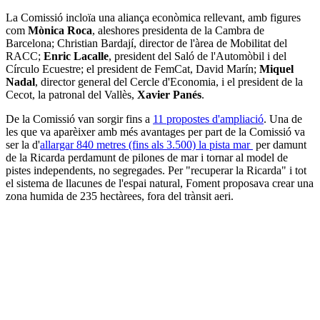
La Comissió incloïa una aliança econòmica rellevant, amb figures
com
Mònica Roca
, aleshores presidenta de la Cambra de
Barcelona; Christian Bardají, director de l'àrea de Mobilitat del
RACC;
Enric Lacalle
, president del Saló de l'Automòbil i del
Círculo Ecuestre; el president de FemCat, David Marín;
Miquel
Nadal
, director general del Cercle d'Economia, i el president de la
Cecot, la patronal del Vallès,
Xavier Panés
.
De la Comissió van sorgir fins a
11 propostes d'ampliació
. Una de
les que va aparèixer amb més avantages per part de la Comissió va
ser la d'
allargar 840 metres (fins als 3.500) la pista mar
per damunt
de la Ricarda perdamunt de pilones de mar i tornar al model de
pistes independents, no segregades. Per "recuperar la Ricarda" i tot
el sistema de llacunes de l'espai natural, Foment proposava crear una
zona humida de 235 hectàrees, fora del trànsit aeri.