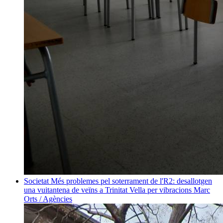
Societat
Més problemes pel soterrament de l'R2: desallotgen
una vuitantena de veïns a Trinitat Vella per vibracions
Marc
Orts / Agències