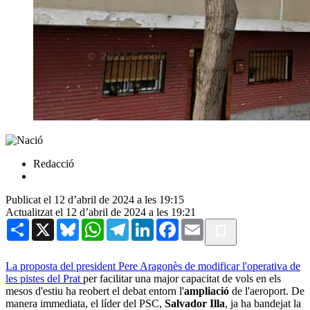
Redacció
Publicat el 12 d’abril de 2024 a les 19:15
Actualitzat el 12 d’abril de 2024 a les 19:21
Share
X
Bluesky
WhatsApp
Telegram
LinkedIn
Facebook
Email
La proposta del president Pere Aragonès de modificar l'operativa de
les pistes del Prat
per facilitar una major capacitat de vols en els
mesos d'estiu ha reobert el debat entorn l'
ampliació
de l'aeroport. De
manera immediata, el líder del PSC,
Salvador Illa
, ja ha bandejat la