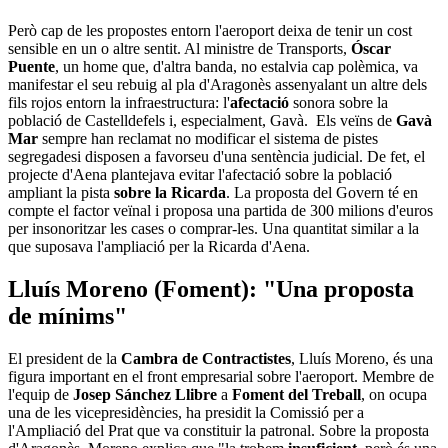
Però cap de les propostes entorn l'aeroport deixa de tenir un cost
sensible en un o altre sentit. Al ministre de Transports,
Óscar
Puente
, un home que, d'altra banda, no estalvia cap polèmica, va
manifestar el seu rebuig al pla d'Aragonès assenyalant un altre dels
fils rojos entorn la infraestructura: l'
afectació
sonora sobre la
població de Castelldefels i, especialment, Gavà. Els veïns de
Gavà
Mar
sempre han reclamat no modificar el sistema de pistes
segregadesi disposen a favorseu d'una sentència judicial. De fet, el
projecte d'Aena plantejava evitar l'afectació sobre la població
ampliant la pista
sobre la Ricarda
. La proposta del Govern té en
compte el factor veïnal i proposa una partida de 300 milions d'euros
per insonoritzar les cases o comprar-les. Una quantitat similar a la
que suposava l'ampliació per la Ricarda d'Aena.
Lluís Moreno (Foment): "Una proposta
de mínims"
El president de la
Cambra de Contractistes
, Lluís Moreno, és una
figura important en el front empresarial sobre l'aeroport. Membre de
l'equip de
Josep Sánchez Llibre
a
Foment del Treball
, on ocupa
una de les vicepresidències, ha presidit la Comissió per a
l'Ampliació del Prat que va constituir la patronal. Sobre la proposta