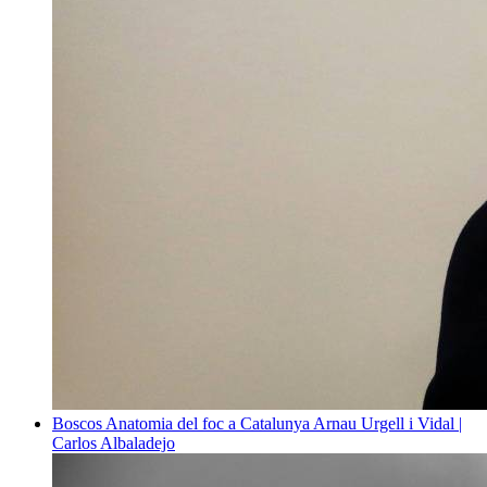
Boscos
Anatomia del foc a Catalunya
Arnau Urgell i Vidal |
Carlos Albaladejo