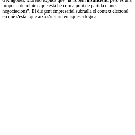
d'Aragonès, Moreno explica que "la trobem
insuficient
, però és una
proposta de mínims que està bé com a punt de partida d'unes
negociacions". El dirigent empresarial subratlla el context electoral
en què s'està i que això s'inscriu en aquesta lògica.