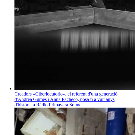
Creadors
«Ciberlocutorio», el referent d'una generació
d'Andrea Gumes i Anna Pacheco, posa fi a vuit anys
d'història a Ràdio Primavera Sound