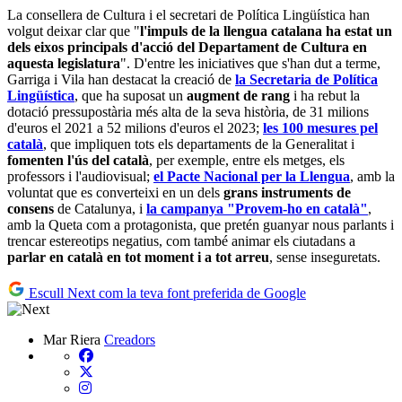
La consellera de Cultura i el secretari de Política Lingüística han
volgut deixar clar que "
l'impuls de la llengua catalana ha estat un
dels eixos principals d'acció del Departament de Cultura en
aquesta legislatura
". D'entre les iniciatives que s'han dut a terme,
Garriga i Vila han destacat la creació de
la Secretaria de Política
Lingüística
, que ha suposat un
augment de rang
i ha rebut la
dotació pressupostària més alta de la seva història, de 31 milions
d'euros el 2021 a 52 milions d'euros el 2023;
les 100 mesures pel
català
, que impliquen tots els departaments de la Generalitat i
fomenten l'ús del català
, per exemple, entre els metges, els
professors i l'audiovisual;
el Pacte Nacional per la Llengua
, amb la
voluntat que es converteixi en un dels
grans instruments de
consens
de Catalunya, i
la campanya "Provem-ho en català"
,
amb la Queta com a protagonista, que pretén guanyar nous parlants i
trencar estereotips negatius, com també animar els ciutadans a
parlar en català en tot moment i a tot arreu
, sense inseguretats.
Escull Next com la teva font preferida de Google
Mar Riera
Creadors