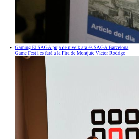
Gaming
El SAGA puja de nivell: ara és SAGA Barcelona
Game Fest i es farà a la Fira de Montjuïc
Víctor Rodrigo