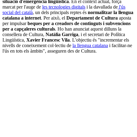
situació d'emergència lingüística
. En el context actual, força
marcat per l'auge de
les tecnologies digitals
i la davallada de
l'ús
social del català
, un dels principals reptes és
normalitzar la llengua
catalana a internet
. Per això, el
Departament de Cultura
aposta
per impulsar
beques per a creadors de continguts i subvencions
per a capçaleres culturals
. Ho han anunciat aquest dilluns la
consellera de Cultura,
Natàlia Garriga
, i el secretari de Política
Lingüística,
Xavier Francesc Vila
. L'objectiu és "incrementar els
nivells de coneixement col·lectiu de
la llengua catalana
i facilitar-ne
l'ús en tots els àmbits", asseguren des de Cultura.