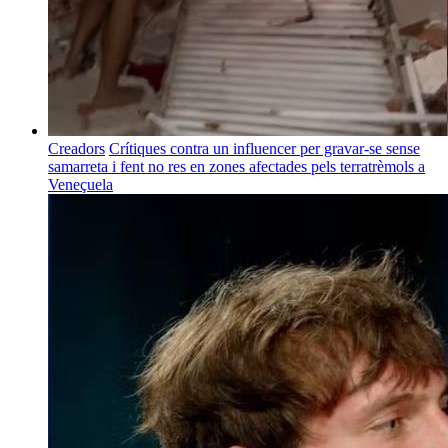
Creadors
Crítiques contra un influencer per gravar-se sense
samarreta i fent no res en zones afectades pels terratrèmols a
Veneçuela