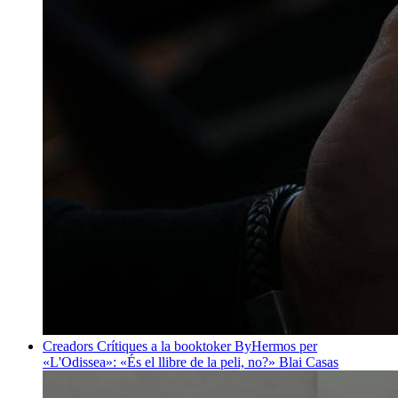
Creadors
Crítiques a la booktoker ByHermos per
«L'Odissea»: «És el llibre de la peli, no?»
Blai Casas