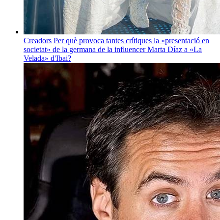
Creadors
Per què provoca tantes crítiques la «presentació en
societat» de la germana de la influencer Marta Díaz a «La
Velada» d'Ibai?