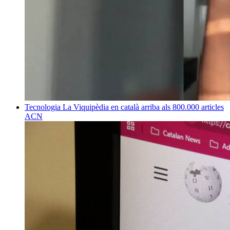
Tecnologia
La Viquipèdia en català arriba als 800.000 articles
ACN