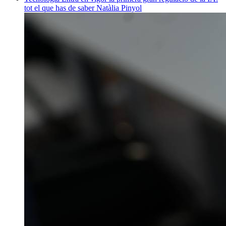
tot el que has de saber
Natàlia Pinyol