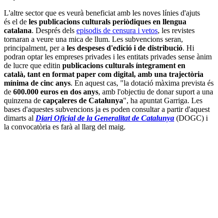
L'altre sector que es veurà beneficiat amb les noves línies d'ajuts
és el de
les
publicacions culturals periòdiques en llengua
catalana
. Després dels
episodis de censura i vetos
, les revistes
tornaran a veure una mica de llum. Les subvencions seran,
principalment, per a
les despeses d'edició i de distribució
. Hi
podran optar les empreses privades i les entitats privades sense ànim
de lucre que editin
publicacions culturals íntegrament en
català, tant en format paper com digital, amb una trajectòria
mínima de cinc anys
. En aquest cas, "la dotació màxima prevista és
de
600.000 euros en dos anys
, amb l'objectiu de donar suport a una
quinzena de
capçaleres de Catalunya
", ha apuntat Garriga. Les
bases d'aquestes subvencions ja es poden consultar a partir d'aquest
dimarts al
Diari Oficial de la Generalitat de Catalunya
(DOGC) i
la convocatòria es farà al llarg del maig.