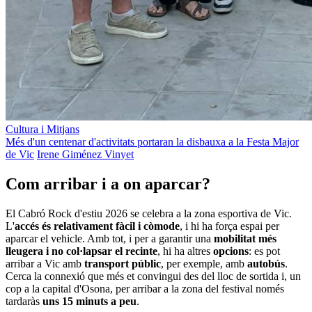
Cultura i Mitjans
Més d'un centenar d'activitats portaran la disbauxa a la Festa Major
de Vic
Irene Giménez Vinyet
Com arribar i a on aparcar?
El Cabró Rock d'estiu 2026 se celebra a la zona esportiva de Vic.
L'
accés
és relativament fàcil i còmode
, i hi ha força espai per
aparcar el vehicle. Amb tot, i per a garantir una
mobilitat més
lleugera i no col·lapsar el recinte
, hi ha altres
opcions
: es pot
arribar a Vic amb
transport públic
, per exemple, amb
autobús
.
Cerca la connexió que més et convingui des del lloc de sortida i, un
cop a la capital d'Osona, per arribar a la zona del festival només
tardaràs
uns 15 minuts a peu
.