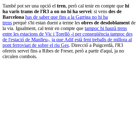
També pot ser una opció el
tren
, però cal tenir en compte que
hi
ha varis trams de l'R3 a on no hi ha servei
: si vens
des de
Barcelona
has de saber que fins a la Garriga no hi ha
trens
perquè s'hi estan duent a terme les
obres de desdoblament
de
la via. Igualment, cal tenir en compte que
tampoc hi haurà trens
entre les estacions de Vic i Torelló -i per conseqüència tampoc des
de l'estació de Manlleu-, ja que Adif està fent treballs de millora al
pont ferroviari de sobre el riu Ges
. Direcció a Puigcerdà, l'R3
ofereix servei fins a Ribes de Freser, però a partir d'aquí, ja no
circulen combois.