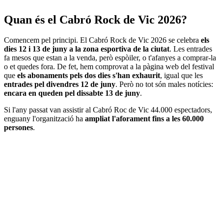
Quan és el Cabró Rock de Vic 2026?
Comencem pel principi. El Cabró Rock de Vic 2026 se celebra
els
dies 12 i 13 de juny a la zona esportiva de la ciutat
. Les entrades
fa mesos que estan a la venda, però espòiler, o t'afanyes a comprar-la
o et quedes fora. De fet, hem comprovat a la pàgina web del festival
que
els abonaments pels dos dies s'han exhaurit
, igual que les
entrades pel divendres 12 de juny
. Però no tot són males notícies:
encara en queden pel dissabte 13 de juny
.
Si l'any passat van assistir al Cabró Roc de Vic 44.000 espectadors,
enguany l'organització ha
ampliat l'aforament fins a les 60.000
persones
.