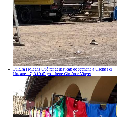
Cultura i Mitjans
Què fer aquest cap de setmana a Osona i el
Lluçanès: 7, 8 i 9 d'agost
Irene Giménez Vinyet