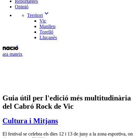
Reportatges
Opinió
expand_more
Territori
Vic
Manlleu
Torelló
Lluçanès
ara mateix
Guia útil per l'edició més multitudinària
del Cabró Rock de Vic
Cultura i Mitjans
El festival se celebra els dies 12 i 13 de juny a la zona esportiva, on