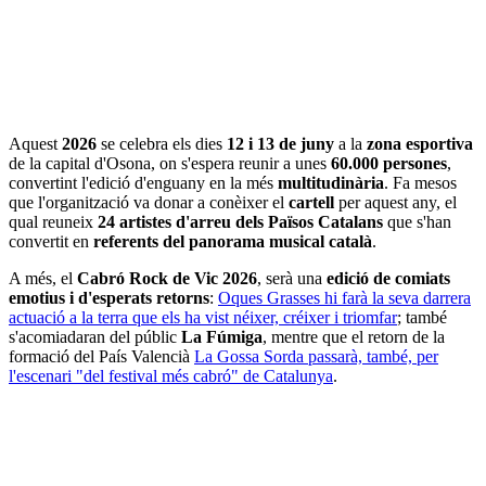
Aquest
2026
se celebra els dies
12 i 13 de juny
a la
zona esportiva
de la capital d'Osona, on s'espera reunir a unes
60.000 persones
,
convertint l'edició d'enguany en la més
multitudinària
. Fa mesos
que l'organització va donar a conèixer el
cartell
per aquest any, el
qual reuneix
24 artistes d'arreu dels Països Catalans
que s'han
convertit en
referents del panorama musical català
.
A més, el
Cabró Rock de Vic 2026
, serà una
edició de comiats
emotius i d'esperats retorns
:
Oques Grasses hi farà la seva darrera
actuació a la terra que els ha vist néixer, créixer i triomfar
; també
s'acomiadaran del públic
La Fúmiga
, mentre que el retorn de la
formació del País Valencià
La Gossa Sorda passarà, també, per
l'escenari "del festival més cabró" de Catalunya
.