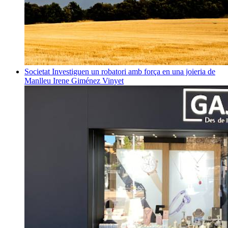
Societat
Investiguen un robatori amb força en una joieria de
Manlleu
Irene Giménez Vinyet