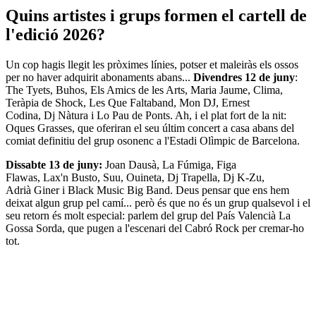
Quins artistes i grups formen el cartell de
l'edició 2026?
Un cop hagis llegit les pròximes línies, potser et maleiràs els ossos
per no haver adquirit abonaments abans...
Divendres 12 de juny
:
The Tyets, Buhos, Els Amics de les Arts, Maria Jaume, Clima,
Teràpia de Shock, Les Que Faltaband, Mon DJ, Ernest
Codina, Dj Nàtura i Lo Pau de Ponts. Ah, i el plat fort de la nit:
Oques Grasses, que oferiran el seu últim concert a casa abans del
comiat definitiu del grup osonenc a l'Estadi Olìmpic de Barcelona.
Dissabte 13 de juny:
Joan Dausà, La Fúmiga, Figa
Flawas, Lax'n Busto, Suu, Ouineta, Dj Trapella, Dj K-Zu,
Adrià Giner i Black Music Big Band. Deus pensar que ens hem
deixat algun grup pel camí... però és que no és un grup qualsevol i el
seu retorn és molt especial: parlem del grup del País Valencià La
Gossa Sorda, que pugen a l'escenari del Cabró Rock per cremar-ho
tot.