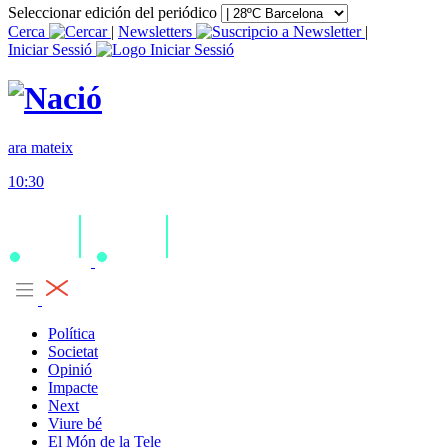
Seleccionar edición del periódico
Cerca
|
Newsletters
|
Iniciar Sessió
ara mateix
10:30
Política
Societat
Opinió
Impacte
Next
Viure bé
El Món de la Tele