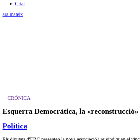
Criar
ara mateix
CRÒNICA
Esquerra Democràtica, la «reconstrucció
Política
Els diputats d'ERC presenten la nova associació i reivindiquen el vinc