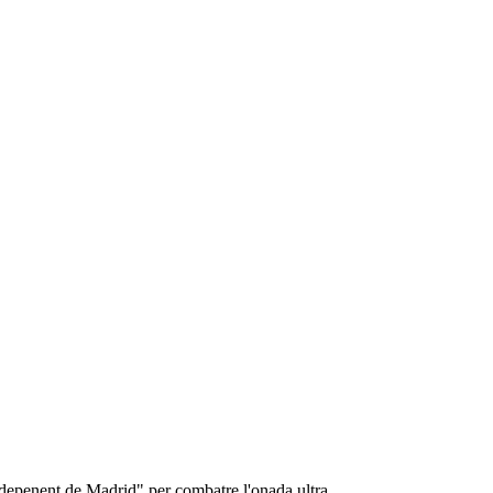
o depenent de Madrid" per combatre l'onada ultra