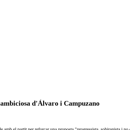
» ambiciosa d'Álvaro i Campuzano
le amb el partit per reforçar una proposta "progressista, sobiranista i n