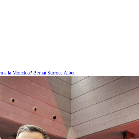
ben a la Moncloa?
Bernat Surroca Albet