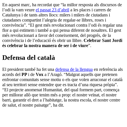
En aquest marc, ha recordat que “la millor resposta als discursos de
l’odi la vam veure
el passat 23 d’abril
a les places i carrers de
Catalunya i de tants altres llocs: milers i milers de ciutadans i
ciutadanes compartint l’alegria de regalar-se llibres, roses i
convivència”. “El gest més revolucionari contra l’odi és regalar una
flor a qui estimem i també a qui pensa diferent de nosaltres. El gest
més revolucionari a favor del coneixement, del progrés, de la
convivència i de l’educació és obrir un llibre.
Celebrar Sant Jordi
és celebrar la nostra manera de ser i de viure
”.
Defensa del català
El president també ha fet una
defensa de la llengua
en referència als
acords del
PP
i de
Vox
a l’Aragó. “Malgrat aquells que pretenen
enfrontar comunitats sense motiu o els que volen arraconar el català
al seu territori sense entendre que es tracta d’una riquesa pròpia”.
“El projecte anomenat Humanitat, del qual formem part, comença
per millorar allò que tenim més a prop: el nostre veïnat, el nostre
barri, garantir el dret a l’habitatge, la nostra escola, el nostre centre
de salut, el nostre paisatge”, ha dit.