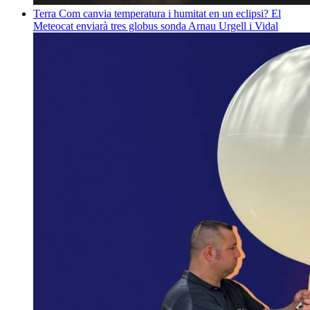
Terra
Com canvia temperatura i humitat en un eclipsi? El
Meteocat enviarà tres globus sonda
Arnau Urgell i Vidal