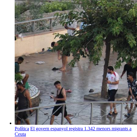
Política
El govern espanyol registra 1.342 menors migrants a
Ceuta