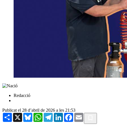
Redacció
Publicat el 28 d’abril de 2026 a les 21:53
Share
X
Bluesky
WhatsApp
Telegram
LinkedIn
Facebook
Email