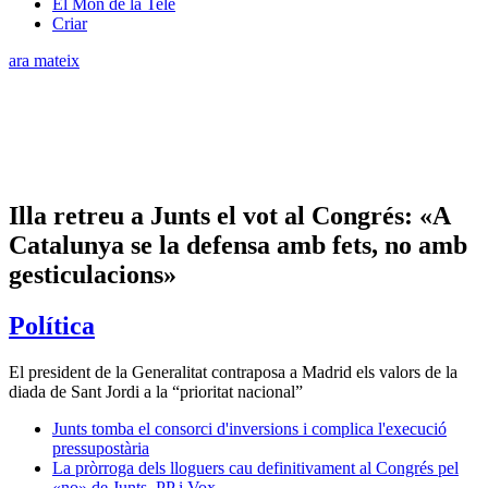
El Món de la Tele
Criar
ara mateix
Illa retreu a Junts el vot al Congrés: «A
Catalunya se la defensa amb fets, no amb
gesticulacions»
Política
El president de la Generalitat contraposa a Madrid els valors de la
diada de Sant Jordi a la “prioritat nacional”
Junts tomba el consorci d'inversions i complica l'execució
pressupostària
La pròrroga dels lloguers cau definitivament al Congrés pel
«no» de Junts, PP i Vox