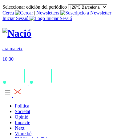
Seleccionar edición del periódico
Cerca
|
Newsletters
|
Iniciar Sessió
ara mateix
10:30
Política
Societat
Opinió
Impacte
Next
Viure bé