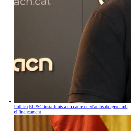
Política
El PSC insta Junts a no caure en «l'autosabotge» amb
el finançament