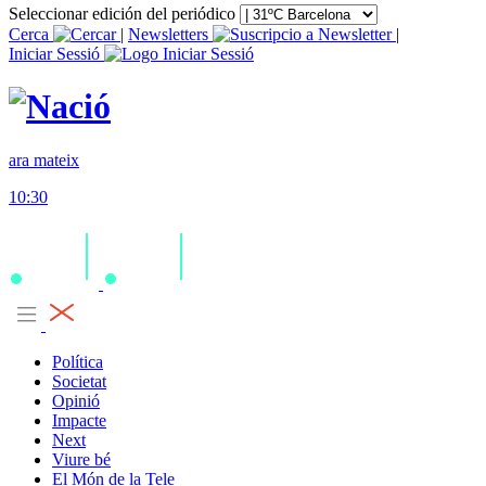
Seleccionar edición del periódico
Cerca
|
Newsletters
|
Iniciar Sessió
ara mateix
10:30
Política
Societat
Opinió
Impacte
Next
Viure bé
El Món de la Tele