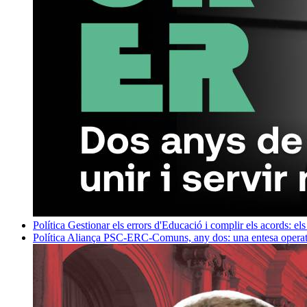
Política
Gestionar els errors d'Educació i complir els acords: els
Política
Aliança PSC-ERC-Comuns, any dos: una entesa operativ