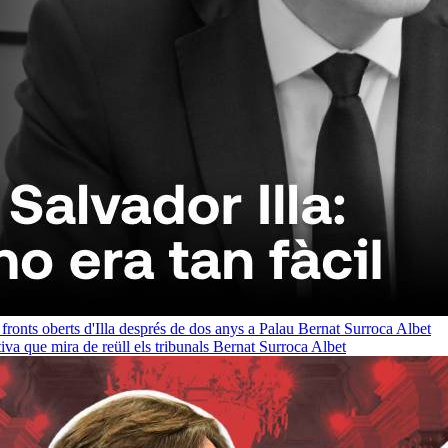
 fronts oberts d'Illa després de dos anys a Palau
Bernat Surroca Albet
a que mira de reüll els tribunals
Bernat Surroca Albet