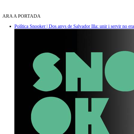
ARA A PORTADA
Política
Snooker | Dos anys de Salvador Illa: unir i servir no era