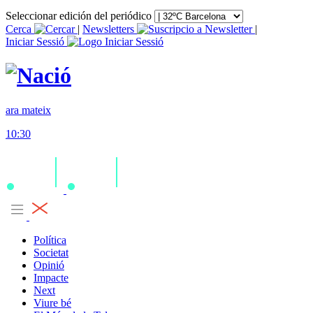
Seleccionar edición del periódico
Cerca
|
Newsletters
|
Iniciar Sessió
ara mateix
10:30
Política
Societat
Opinió
Impacte
Next
Viure bé