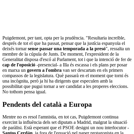
Puigdemont, per tant, opta per la prudència. "Resultaria increïble,
després de tot el que ha passat, pensar que la justícia espanyola el
deixés tornar
sense passar una temporada a la presó
", ressalta un
membre de la cúpula de Junts. De moment, l'expresident de la
Generalitat disposa d'escó al Parlament, tot i que la intenció de fer de
cap de l'oposició
-presencial- a Illa és escassa i els plans per posar
en marxa un
govern a l'ombra
van ser descartats en els primers
compassos de la legislatura. Què passarà en el moment que torni és
una incògnita, però ja hi ha dirigents que especulen amb la
possibilitat que pugui tornar a ser candidat a les properes eleccions.
No tothom pensa igual.
Pendents del català a Europa
Mentre no es resol l'amnistia, en tot cas, Puigdemont continua
exercint la influència dels set diputats a Madrid, malgrat la situació
de paràlisi. Està esperant que el PSOE designi un nou interlocutor -
Santos Cerdán
, ja fora de l'equació pel paper protagonista en la