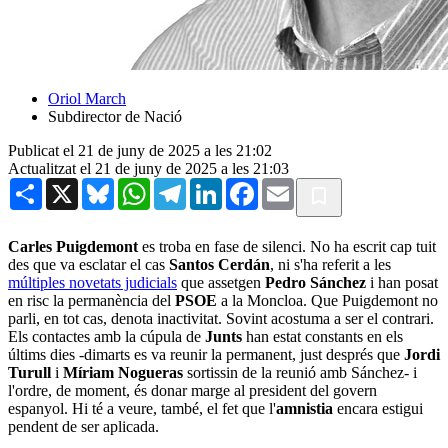
Oriol March
Subdirector de Nació
Publicat el 21 de juny de 2025 a les 21:02
Actualitzat el 21 de juny de 2025 a les 21:03
Share
X
Bluesky
WhatsApp
Telegram
LinkedIn
Facebook
Email
Carles Puigdemont
es troba en fase de silenci. No ha escrit cap tuit
des que va esclatar el cas
Santos Cerdán
, ni s'ha referit a les
múltiples novetats judicials
que assetgen
Pedro Sánchez
i han posat
en risc la permanència del
PSOE
a la Moncloa. Que Puigdemont no
parli, en tot cas, denota inactivitat. Sovint acostuma a ser el contrari.
Els contactes amb la cúpula de
Junts
han estat constants en els
últims dies -dimarts es va reunir la permanent, just després que
Jordi
Turull
i
Míriam Nogueras
sortissin de la reunió amb Sánchez- i
l'ordre, de moment, és donar marge al president del govern
espanyol. Hi té a veure, també, el fet que l'
amnistia
encara estigui
pendent de ser aplicada.