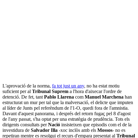
L'aprovació de la norma,
fa tot just un any
, no ha estat motiu
suficient per al
Tribunal Suprem
a l'hora d'aixecar l'ordre de
detenció. De fet, tant
Pablo Llarena
com
Manuel Marchena
han
estructurat un mur per tal que la malversació, el delicte que imputen
al líder de Junts pel referèndum de l'1-O, quedi fora de l'amnistia.
Davant d'aquest panorama, i després del retorn fugaç pel 8 d'agost
de l'any passat, s'ha optat per una estratègia de prudència. Tots els
dirigents consultats per
Nació
insisteixen que episodis com el de la
investidura de
Salvador Illa
-xoc inclòs amb els
Mossos
- no es
repetiran mentre es resolgui el recurs d'empara presentat al
Tribunal