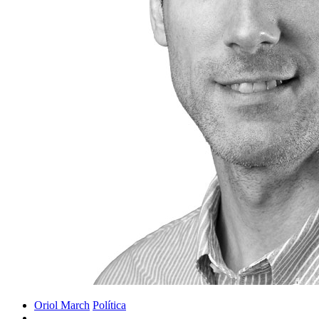
Oriol March
Política