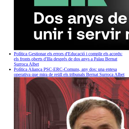
Política
Gestionar els errors d'Educació i complir els acords:
els fronts oberts d'Illa després de dos anys a Palau
Bernat
Surroca Albet
Política
Aliança PSC-ERC-Comuns, any dos: una entesa
operativa que mira de reüll els tribunals
Bernat Surroca Albet