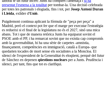
laboral té un futur incert: Junts ha complert l'amenaça i
ja ha
presentat l'esmena a la totalitat
per tombar-la. Una decisió celebrada
per totes les patronals i elogiada, fins i tot, per
Josep Antoni Duran
i Lleida
, exlíder d'
Unió
.
Puigdemont continua aplicant la fórmula de "peça per peça" a
Madrid, però el context pot fer que el marge per executar l'estratègia
es redueixi si el final de la legislatura no és el 2027, sinó una mica
abans. Tot i que de manera retòrica Junts ha equiparat sovint el
PSOE amb el PP, i ha remarcat sovint que no existia cap compromís
amb la governabilitat, hi ha una sèrie de carpetes -amnistia,
finançament, competències en immigració, català a Europa- que
quedarien tocades de mort sense els socialistes a la Moncloa. El
silenci de l'expresident de la Generalitat és eloqüent, perquè del futur
de Sánchez en depenen
qüestions nuclears
per a Junts. Prudència i
silenci, per tant, fins que tot es clarifiqui.