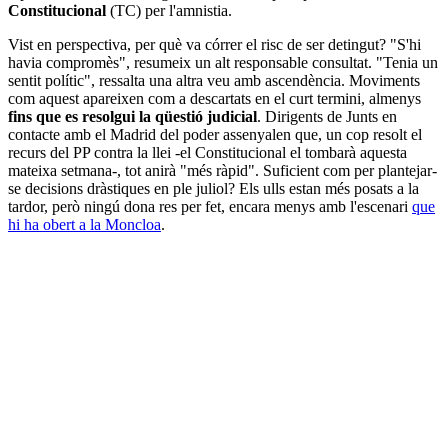
Constitucional
(TC) per l'amnistia.
Vist en perspectiva, per què va córrer el risc de ser detingut? "S'hi
havia compromès", resumeix un alt responsable consultat. "Tenia un
sentit polític", ressalta una altra veu amb ascendència. Moviments
com aquest apareixen com a descartats en el curt termini, almenys
fins que es resolgui la qüestió judicial
. Dirigents de Junts en
contacte amb el Madrid del poder assenyalen que, un cop resolt el
recurs del PP contra la llei -el Constitucional el tombarà aquesta
mateixa setmana-, tot anirà "més ràpid". Suficient com per plantejar-
se decisions dràstiques en ple juliol? Els ulls estan més posats a la
tardor, però ningú dona res per fet, encara menys amb l'escenari
que
hi ha obert a la Moncloa
.