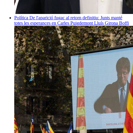
Política
De l'aparició fugaç al retorn definitiu: Junts manté
totes les esperances en Carles Puigdemont
Lluís Girona Boffi