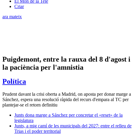
El Món de la Tele
Criar
ara mateix
Puigdemont, entre la rauxa del 8 d'agost i
la paciència per l'amnistia
Política
Prudent davant la crisi oberta a Madrid, on aposta per donar marge a
Sánchez, espera una resolució ràpida del recurs d'empara al TC per
plantejar-se el retorn definitiu
Junts dona marge a Sánchez per concretar el «reset» de la
legislatura
Junts, a mig camí de les municipals del 2027: entre el relleu de
Trias i el poder territorial