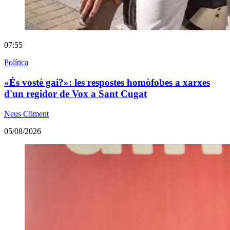
07:55
Política
«És vostè gai?»: les respostes homòfobes a xarxes
d'un regidor de Vox a Sant Cugat
Neus Climent
05/08/2026