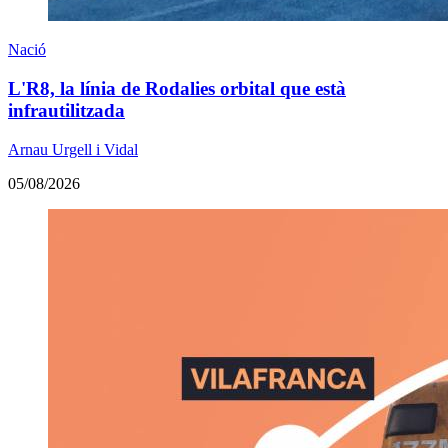
Nació
L'R8, la línia de Rodalies orbital que està
infrautilitzada
Arnau Urgell i Vidal
05/08/2026