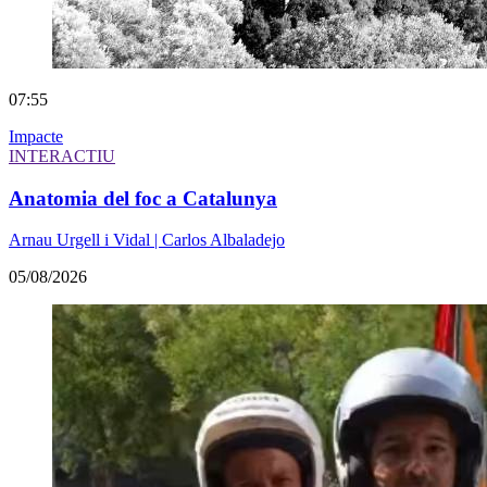
07:55
Impacte
INTERACTIU
Anatomia del foc a Catalunya
Arnau Urgell i Vidal | Carlos Albaladejo
05/08/2026