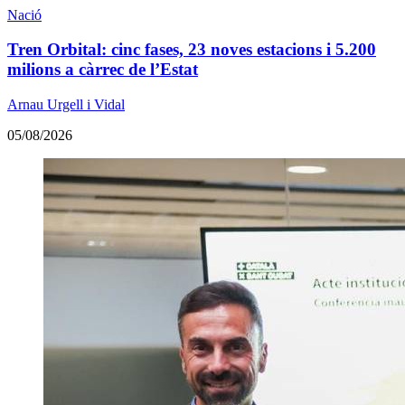
Nació
Tren Orbital: cinc fases, 23 noves estacions i 5.200
milions a càrrec de l’Estat
Arnau Urgell i Vidal
05/08/2026