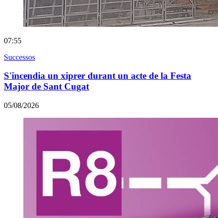
07:55
Successos
S'incendia un xiprer durant un acte de la Festa
Major de Sant Cugat
05/08/2026