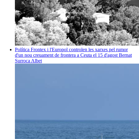
Política
Frontex i l'Europol controlen les xarxes pel rumor
d'un nou creuament de frontera a Ceuta el 15 d'agost
Bernat
Surroca Albet