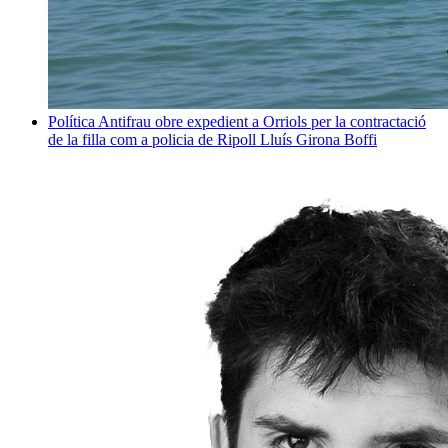
Política
Antifrau obre expedient a Orriols per la contractació
de la filla com a policia de Ripoll
Lluís Girona Boffi