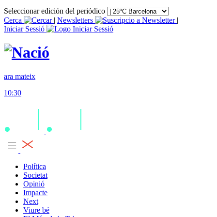
Seleccionar edición del periódico
Cerca
|
Newsletters
|
Iniciar Sessió
ara mateix
10:30
Política
Societat
Opinió
Impacte
Next
Viure bé