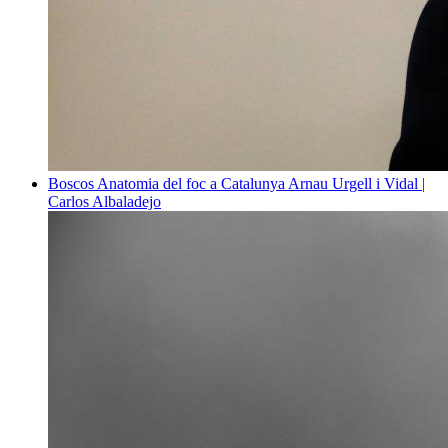
Boscos
Anatomia del foc a Catalunya
Arnau Urgell i Vidal |
Carlos Albaladejo