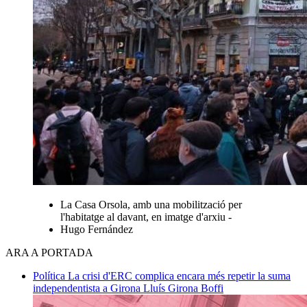
La Casa Orsola, amb una mobilització per
l'habitatge al davant, en imatge d'arxiu -
Hugo Fernández
ARA A PORTADA
Política
La crisi d'ERC complica encara més repetir la suma
independentista a Girona
Lluís Girona Boffi