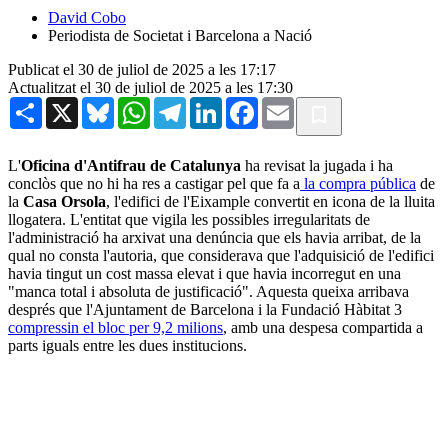
David Cobo
Periodista de Societat i Barcelona a Nació
Publicat el 30 de juliol de 2025 a les 17:17
Actualitzat el 30 de juliol de 2025 a les 17:30
Share
X
Bluesky
WhatsApp
Telegram
LinkedIn
Facebook
Email
L'
Oficina d'Antifrau de Catalunya
ha revisat la jugada i ha
conclòs que no hi ha res a castigar pel que fa a
la compra pública
de
la
Casa Orsola
, l'edifici de l'Eixample convertit en icona de la lluita
llogatera. L'entitat que vigila les possibles irregularitats de
l'administració ha arxivat una denúncia que els havia arribat, de la
qual no consta l'autoria, que considerava que l'adquisició de l'edifici
havia tingut un cost massa elevat i que havia incorregut en una
"manca total i absoluta de justificació". Aquesta queixa arribava
després que l'Ajuntament de Barcelona i la Fundació Hàbitat 3
compressin el bloc per 9,2 milions
, amb una despesa compartida a
parts iguals entre les dues institucions.