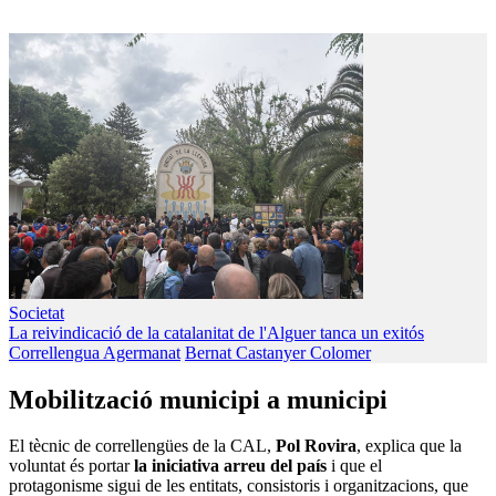
Societat
La reivindicació de la catalanitat de l'Alguer tanca un exitós
Correllengua Agermanat
Bernat Castanyer Colomer
Mobilització municipi a municipi
El tècnic de correllengües de la CAL,
Pol Rovira
, explica que la
voluntat és portar
la iniciativa arreu del país
i que el
protagonisme sigui de les entitats, consistoris i organitzacions, que