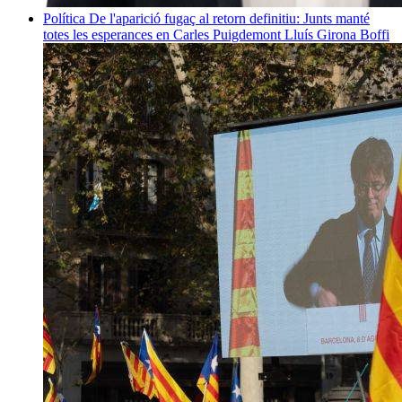
Política
De l'aparició fugaç al retorn definitiu: Junts manté
totes les esperances en Carles Puigdemont
Lluís Girona Boffi