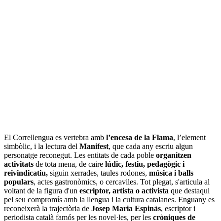
El Correllengua es vertebra amb
l’encesa de la Flama
, l’element
simbòlic, i la lectura del
Manifest
, que cada any escriu algun
personatge reconegut. Les entitats de cada poble
organitzen
activitats
de tota mena, de caire
lúdic, festiu, pedagògic i
reivindicatiu,
siguin
xerrades, taules rodones,
música i balls
populars
, actes gastronòmics, o cercaviles. Tot plegat, s'articula al
voltant de la figura d'un
escriptor, artista o activista
que destaqui
pel seu compromís amb la llengua i la cultura catalanes. Enguany es
reconeixerà la trajectòria de
Josep Maria Espinàs
, escriptor i
periodista català famós per les novel·les, per les
cròniques de