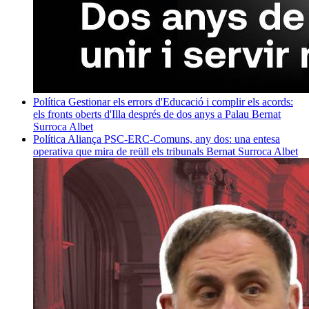
Política
Gestionar els errors d'Educació i complir els acords:
els fronts oberts d'Illa després de dos anys a Palau
Bernat
Surroca Albet
Política
Aliança PSC-ERC-Comuns, any dos: una entesa
operativa que mira de reüll els tribunals
Bernat Surroca Albet