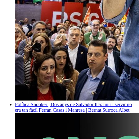
Política
Snooker | Dos anys de Salvador Illa: unir i servir no
era tan fàcil
Ferran Casas i Manresa | Bernat Surroca Albet