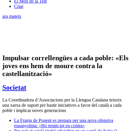
El Món de la Tele
Criar
ara mateix
Impulsar correllengües a cada poble: «Els
joves ens hem de moure contra la
castellanització»
Societat
La Coordinadora d’Associacions per la Llengua Catalana teixeix
una xarxa de suport per bastir iniciatives a favor del català a cada
poble i implicar noves generacions
La Franja de Ponent es prepara per una nova ofensiva
espanyolista: «Ho tenim tot en contra»
Per què el català tindrà oficialitat en un cantó de Suïssa?