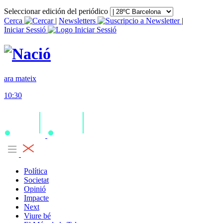
Seleccionar edición del periódico
Cerca
|
Newsletters
|
Iniciar Sessió
ara mateix
10:30
Política
Societat
Opinió
Impacte
Next
Viure bé