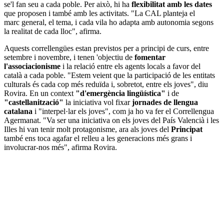
se'l fan seu a cada poble. Per això, hi ha
flexibilitat amb les dates
que proposen i també amb les activitats. "La CAL planteja el
marc general, el tema, i cada vila ho adapta amb autonomia segons
la realitat de cada lloc", afirma.
Aquests correllengües estan previstos per a principi de curs, entre
setembre i novembre, i tenen 'objectiu de
fomentar
l'associacionisme
i la relació entre els agents locals a favor del
català a cada poble. "Estem veient que la participació de les entitats
culturals és cada cop més reduïda i, sobretot, entre els joves", diu
Rovira. En un context
"d'emergència lingüística"
i de
"castellanització"
la iniciativa vol fixar
jornades de llengua
catalana
i "interpel·lar els joves", com ja ho va fer el Correllengua
Agermanat. "Va ser una iniciativa on els joves del País Valencià i les
Illes hi van tenir molt protagonisme, ara als joves del
Principat
també ens toca agafar el relleu a les generacions més grans i
involucrar-nos més", afirma Rovira.