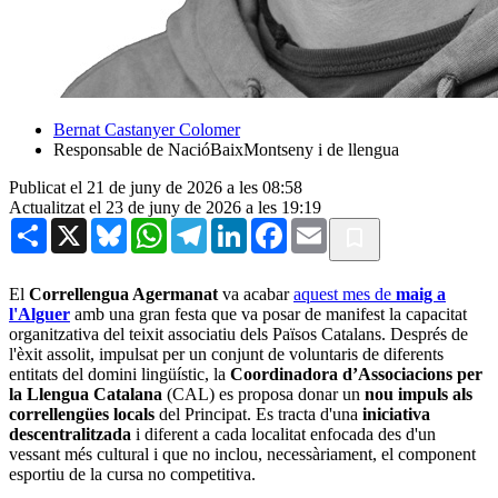
Bernat Castanyer Colomer
Responsable de NacióBaixMontseny i de llengua
Publicat el 21 de juny de 2026 a les 08:58
Actualitzat el 23 de juny de 2026 a les 19:19
Share
X
Bluesky
WhatsApp
Telegram
LinkedIn
Facebook
Email
El
Correllengua Agermanat
va acabar
aquest mes de
maig a
l'Alguer
amb una gran festa que va posar de manifest la capacitat
organitzativa del teixit associatiu dels Països Catalans. Després de
l'èxit assolit, impulsat per un conjunt de voluntaris de diferents
entitats del domini lingüístic, la
Coordinadora d’Associacions per
la Llengua Catalana
(CAL) es proposa donar un
nou impuls als
correllengües locals
del Principat. Es tracta d'una
iniciativa
descentralitzada
i diferent a cada localitat enfocada des d'un
vessant més cultural i que no inclou, necessàriament, el component
esportiu de la cursa no competitiva.