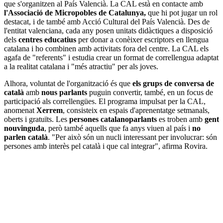
que s'organitzen al País Valencià. La CAL està en contacte amb
l'Associació de Micropobles de Catalunya,
que hi pot jugar un rol
destacat, i de també amb Acció Cultural del País Valencià. Des de
l'entitat valenciana, cada any posen unitats didàctiques a disposició
dels
centres educatius
per donar a conèixer escriptors en llengua
catalana i ho combinen amb activitats fora del centre. La CAL els
agafa de "referents" i estudia crear un format de correllengua adaptat
a la realitat catalana i "més atractiu" per als joves.
Alhora, voluntat de l'organització és que
els grups de conversa de
català
amb
nous parlants
puguin convertir, també, en un focus de
participació als correllengües. El programa impulsat per la CAL,
anomenat
Xerrem
, consisteix en espais d'aprenentatge setmanals,
oberts i gratuïts. Les
persones catalanoparlants
es troben amb
gent
nouvinguda
, però també aquells que fa anys viuen al país i
no
parlen català
. "Per això són un nucli interessant per involucrar: són
persones amb interès pel català i que cal integrar", afirma Rovira.