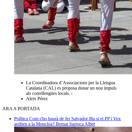
La Coordinadora d’Associacions per la Llengua
Catalana (CAL) es proposa donar un nou impuls
als correllengües locals. -
Aleix Pérez
ARA A PORTADA
Política
Com s'ho haurà de fer Salvador Illa si el PP i Vox
arriben a la Moncloa?
Bernat Surroca Albet