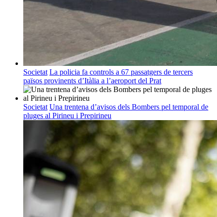
Societat
La policia fa controls a 67 passatgers de tercers
països provinents d’Itàlia a l’aeroport del Prat
Societat
Una trentena d’avisos dels Bombers pel temporal de
pluges al Pirineu i Prepirineu