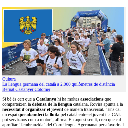
Cultura
La llengua germana del català a 2.000 quilòmetres de distància
Bernat Castanyer Colomer
Si bé és cert que a
Catalunya
hi ha moltes
associacions
que
comparteixen la
defensa de la llengua
catalana, Rovira apunta a la
necessitat d'organitzar el jovent
de manera transversal. "Ens cal
un espai
que abanderi la lluita
pel català entre el jovent i la CAL
pot servir-nos com a motor", afirma. En aquest sentit, creu que cal
aprofitar "l'embranzida" del Correllengua Agermanat per afavorir al