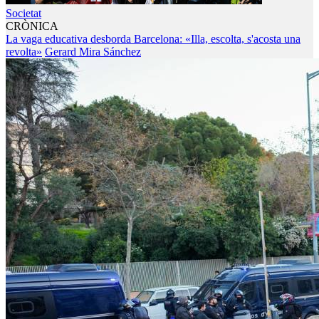
Societat
CRÒNICA
La vaga educativa desborda Barcelona: «Illa, escolta, s'acosta una
revolta»
Gerard Mira Sánchez