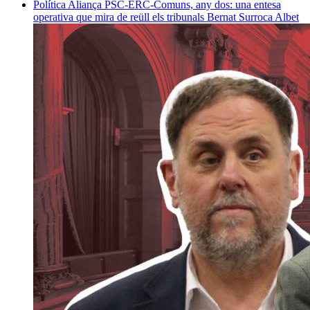
Política
Aliança PSC-ERC-Comuns, any dos: una entesa
operativa que mira de reüll els tribunals
Bernat Surroca Albet