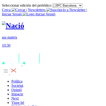
Seleccionar edición del periódico
Cerca
|
Newsletters
|
Iniciar Sessió
ara mateix
10:30
Política
Societat
Opinió
Impacte
Next
Viure bé