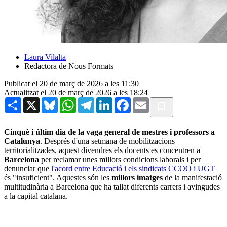
Laura Vilalta
Redactora de Nous Formats
Publicat el 20 de març de 2026 a les 11:30
Actualitzat el 20 de març de 2026 a les 18:24
Share
X
Bluesky
WhatsApp
Telegram
LinkedIn
Facebook
Email
Cinquè i últim dia de la vaga general de mestres i professors a
Catalunya
. Després d'una setmana de mobilitzacions
territorialitzades, aquest divendres els docents es concentren a
Barcelona
per reclamar unes millors condicions laborals i per
denunciar que
l'acord entre Educació i els sindicats CCOO i UGT
és "insuficient". Aquestes són les
millors imatges
de la manifestació
multitudinària a Barcelona que ha tallat diferents carrers i avingudes
a la capital catalana.