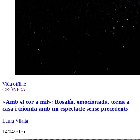
Vida offline
CRÒNICA
«Amb el cor a mil»: Rosalía, emocionada, torna a
casa i triomfa amb un espectacle sense precedents
Laura Vilalta
14/04/2026