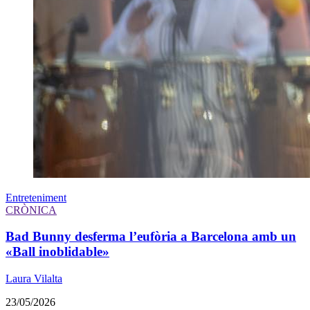
Entreteniment
CRÒNICA
Bad Bunny desferma l’eufòria a Barcelona amb un
«Ball inoblidable»
Laura Vilalta
23/05/2026