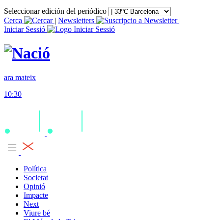
Seleccionar edición del periódico
Cerca
|
Newsletters
|
Iniciar Sessió
ara mateix
10:30
Política
Societat
Opinió
Impacte
Next
Viure bé