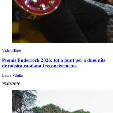
Vida offline
Premis Enderrock 2026: tot a punt per a dues nits
de música catalana i reconeixements
Laura Vilalta
25/03/2026