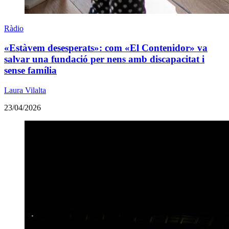
Ràdio
«Estàvem desesperats»: com «El Contenidor» va
salvar una fundació per nens amb discapacitat i
sense família
Laura Vilalta
23/04/2026