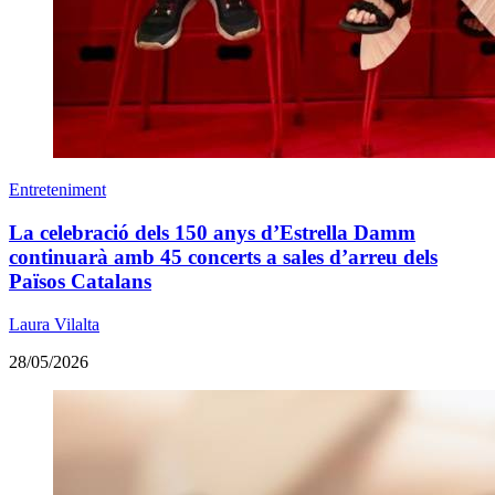
Entreteniment
La celebració dels 150 anys d’Estrella Damm
continuarà amb 45 concerts a sales d’arreu dels
Països Catalans
Laura Vilalta
28/05/2026