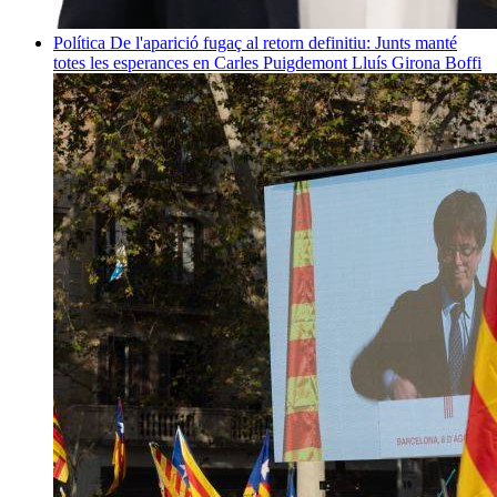
Política
De l'aparició fugaç al retorn definitiu: Junts manté
totes les esperances en Carles Puigdemont
Lluís Girona Boffi