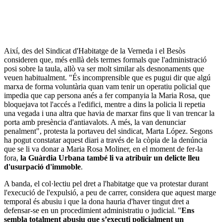
Així, des del Sindicat d'Habitatge de la Verneda i el Besòs
consideren que, més enllà dels termes formals que l'administració
posi sobre la taula, allò va ser molt similar als desnonaments que
veuen habitualment. "És incomprensible que es pugui dir que algú
marxa de forma voluntària quan vam tenir un operatiu policial que
impedia que cap persona anés a fer companyia la Maria Rosa, que
bloquejava tot l'accés a l'edifici, mentre a dins la policia li repetia
una vegada i una altra que havia de marxar fins que li van trencar la
porta amb presència d'antiavalots. A més, la van denunciar
penalment", protesta la portaveu del sindicat, Marta López. Segons
ha pogut constatar aquest diari a través de la còpia de la denúncia
que se li va donar a Maria Rosa Moliner, en el moment de fer-la
fora,
la Guàrdia Urbana també li va atribuir un delicte lleu
d'usurpació d'immoble
.
A banda, el col·lectiu pel dret a l'habitatge que va protestar durant
l'execució de l'expulsió, a peu de carrer, considera que aquest marge
temporal és abusiu i que la dona hauria d'haver tingut dret a
defensar-se en un procedimient administratiu o judicial. "
Ens
sembla totalment abusiu que s’executi policialment un