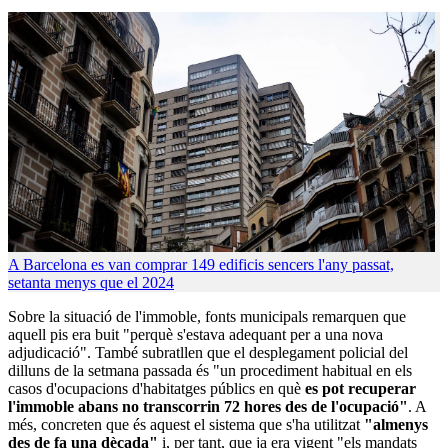
A Barcelona es van comprar 149 edificis sencers l'any passat,
setanta menys que el 2024
Sobre la situació de l'immoble, fonts municipals remarquen que
aquell pis era buit "perquè s'estava adequant per a una nova
adjudicació". També subratllen que el desplegament policial del
dilluns de la setmana passada és "un procediment habitual en els
casos d'ocupacions d'habitatges públics en què
es pot recuperar
l'immoble abans no transcorrin 72 hores des de l'ocupació"
. A
més, concreten que és aquest el sistema que s'ha utilitzat
"almenys
des de fa una dècada"
i, per tant, que ja era vigent "els mandats