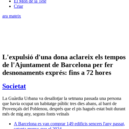
El Món de la Tele
Criar
ara mateix
L'expulsió d'una dona aclareix els tempos
de l'Ajuntament de Barcelona per fer
desnonaments exprés: fins a 72 hores
Societat
La Guàrdia Urbana va desallotjar la setmana passada una persona
que havia ocupat un habitatge públic tres dies abans, al barri de
Provençals del Poblenou, després que el pis hagués estat buit durant
més de mig any, segons fonts veïnals
A Barcelona es van comprar 149 edificis sencers l'any passat,
setanta menys que el 2024