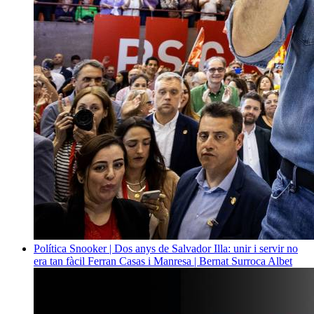
Política
Snooker | Dos anys de Salvador Illa: unir i servir no
era tan fàcil
Ferran Casas i Manresa | Bernat Surroca Albet