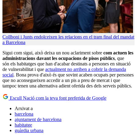
Collboni i Junts endolceixen les relacions en el tram final del mandat
a Barcelona
Sigui com sigui, això deixa un nou aclariment sobre
com actuen les
administracions davant les ocupacions de pisos públics
, que
són els habitatges que han d'acabar destinats a persones en situació
de vulnerabilitat i que
actualment no arriben a cobrir la demanda
social
. Bona prova d'això és que sovint acaben ocupats per persones
que no aconsegueixen accedir a un pis a preu de mercat i que
tampoc tenen una alternativa adient oferida des dels serveis públics.
Escull Nació com la teva font preferida de Google
Arxivat a
barcelona
ajuntament de barcelona
habitatge
guàrdia urbana