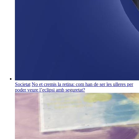
Societat
No et cremis la retina: com han de ser les ulleres per
poder veure l’eclipsi amb seguretat?