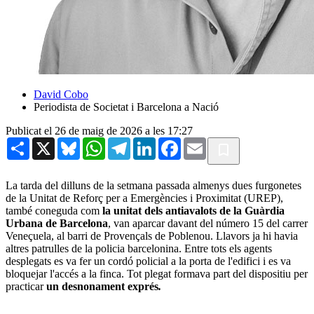
David Cobo
Periodista de Societat i Barcelona a Nació
Publicat el 26 de maig de 2026 a les 17:27
Share
X
Bluesky
WhatsApp
Telegram
LinkedIn
Facebook
Email
La tarda del dilluns de la setmana passada almenys dues furgonetes
de la Unitat de Reforç per a Emergències i Proximitat (UREP),
també coneguda com
la unitat dels antiavalots de la Guàrdia
Urbana de Barcelona
, van aparcar davant del número 15 del carrer
Veneçuela, al barri de Provençals de Poblenou. Llavors ja hi havia
altres patrulles de la policia barcelonina. Entre tots els agents
desplegats es va fer un cordó policial a la porta de l'edifici i es va
bloquejar l'accés a la finca. Tot plegat formava part del dispositiu per
practicar
un desnonament exprés
.