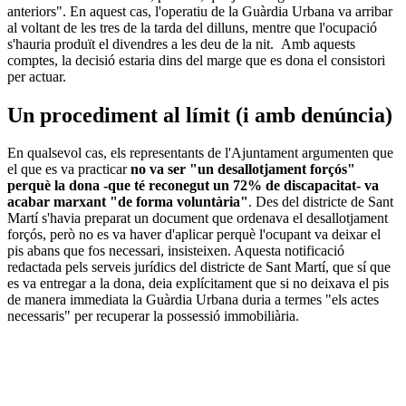
anteriors". En aquest cas, l'operatiu de la Guàrdia Urbana va arribar
al voltant de les tres de la tarda del dilluns, mentre que l'ocupació
s'hauria produït el divendres a les deu de la nit. Amb aquests
comptes, la decisió estaria dins del marge que es dona el consistori
per actuar.
Un procediment al límit (i amb denúncia)
En qualsevol cas, els representants de l'Ajuntament argumenten que
el que es va practicar
no va ser "un desallotjament forçós"
perquè la dona -que té reconegut un 72% de discapacitat- va
acabar marxant "de forma voluntària"
. Des del districte de Sant
Martí s'havia preparat un document que ordenava el desallotjament
forçós, però no es va haver d'aplicar perquè l'ocupant va deixar el
pis abans que fos necessari, insisteixen. Aquesta notificació
redactada pels serveis jurídics del districte de Sant Martí, que sí que
es va entregar a la dona, deia explícitament que si no deixava el pis
de manera immediata la Guàrdia Urbana duria a termes "els actes
necessaris" per recuperar la possessió immobiliària.