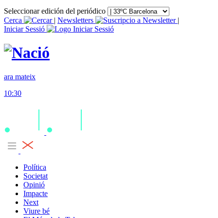
Seleccionar edición del periódico
Cerca
|
Newsletters
|
Iniciar Sessió
ara mateix
10:30
Política
Societat
Opinió
Impacte
Next
Viure bé