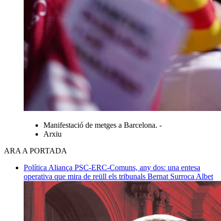
Manifestació de metges a Barcelona. -
Arxiu
ARA A PORTADA
Política
Aliança PSC-ERC-Comuns, any dos: una entesa
operativa que mira de reüll els tribunals
Bernat Surroca Albet