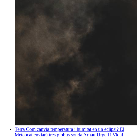
Terra
Com canvia temperatura i humitat en un eclipsi? El
Meteocat enviarà tres globus sonda
Arnau Urgell i Vidal