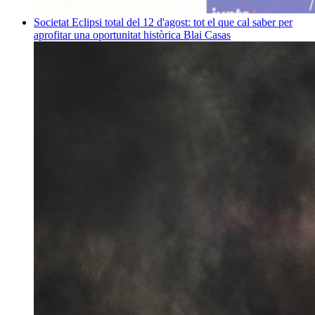
Societat
Eclipsi total del 12 d'agost: tot el que cal saber per
aprofitar una oportunitat històrica
Blai Casas