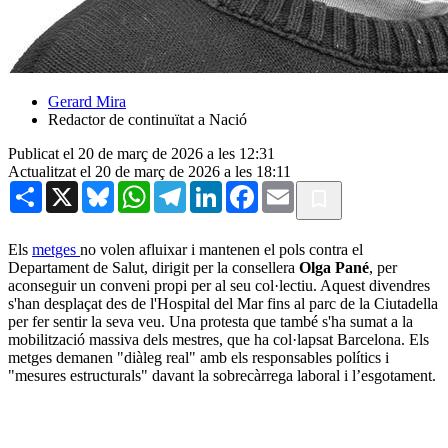
Gerard Mira
Redactor de continuïtat a Nació
Publicat el 20 de març de 2026 a les 12:31
Actualitzat el 20 de març de 2026 a les 18:11
Share
X
Bluesky
WhatsApp
Telegram
LinkedIn
Facebook
Email
Els
metges
no volen afluixar i mantenen el pols contra el
Departament de Salut, dirigit per la consellera
Olga Pané
, per
aconseguir un conveni propi per al seu col·lectiu. Aquest divendres
s'han desplaçat des de l'Hospital del Mar fins al parc de la Ciutadella
per fer sentir la seva veu. Una protesta que també s'ha sumat a la
mobilització massiva dels mestres, que ha col·lapsat Barcelona. Els
metges demanen "diàleg real" amb els responsables polítics i
"mesures estructurals" davant la sobrecàrrega laboral i l’esgotament.