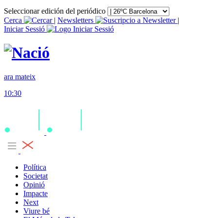
Seleccionar edición del periódico
Cerca
|
Newsletters
|
Iniciar Sessió
ara mateix
10:30
Política
Societat
Opinió
Impacte
Next
Viure bé