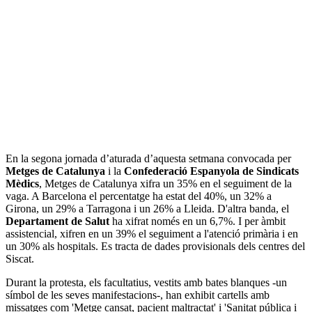
En la segona jornada d’aturada d’aquesta setmana convocada per
Metges de Catalunya
i la
Confederació Espanyola de Sindicats
Mèdics
, Metges de Catalunya xifra un 35% en el seguiment de la
vaga. A Barcelona el percentatge ha estat del 40%, un 32% a
Girona, un 29% a Tarragona i un 26% a Lleida. D'altra banda, el
Departament de Salut
ha xifrat només en un 6,7%. I per àmbit
assistencial, xifren en un 39% el seguiment a l'atenció primària i en
un 30% als hospitals. Es tracta de dades provisionals dels centres del
Siscat.
Durant la protesta, els facultatius, vestits amb bates blanques -un
símbol de les seves manifestacions-, han exhibit cartells amb
missatges com 'Metge cansat, pacient maltractat' i 'Sanitat pública i