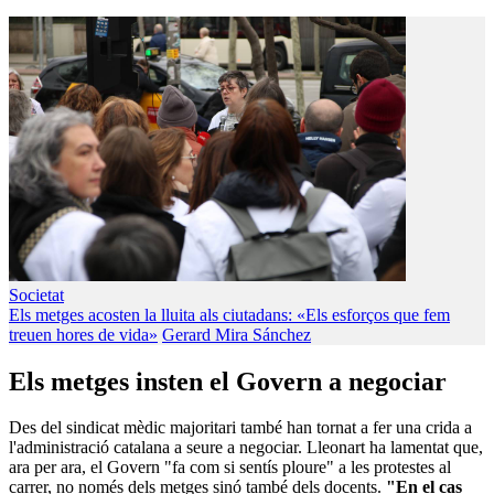
Societat
Els metges acosten la lluita als ciutadans: «Els esforços que fem
treuen hores de vida»
Gerard Mira Sánchez
Els metges insten el Govern a negociar
Des del sindicat mèdic majoritari també han tornat a fer una crida a
l'administració catalana a seure a negociar. Lleonart ha lamentat que,
ara per ara, el Govern "fa com si sentís ploure" a les protestes al
carrer, no només dels metges sinó també dels docents.
"En el cas