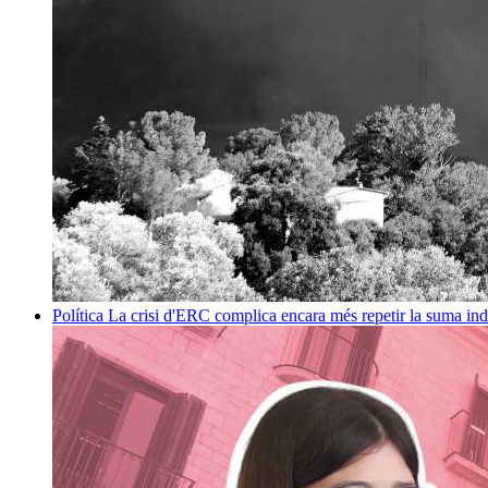
Política
La crisi d'ERC complica encara més repetir la suma in