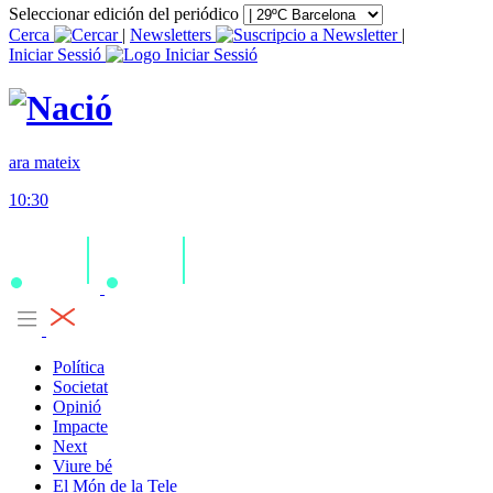
Seleccionar edición del periódico
Cerca
|
Newsletters
|
Iniciar Sessió
ara mateix
10:30
Política
Societat
Opinió
Impacte
Next
Viure bé
El Món de la Tele