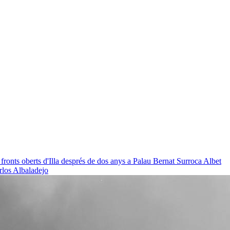
 fronts oberts d'Illa després de dos anys a Palau
Bernat Surroca Albet
rlos Albaladejo