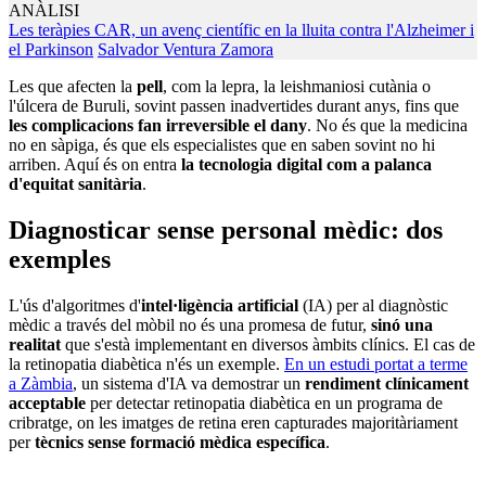
ANÀLISI
Les teràpies CAR, un avenç científic en la lluita contra l'Alzheimer i
el Parkinson
Salvador Ventura Zamora
Les que afecten la
pell
, com la lepra, la leishmaniosi cutània o
l'úlcera de Buruli, sovint passen inadvertides durant anys, fins que
les complicacions fan irreversible el dany
. No és que la medicina
no en sàpiga, és que els especialistes que en saben sovint no hi
arriben. Aquí és on entra
la tecnologia digital com a palanca
d'equitat sanitària
.
Diagnosticar sense personal mèdic: dos
exemples
L'ús d'algoritmes d'
intel·ligència artificial
(IA) per al diagnòstic
mèdic a través del mòbil no és una promesa de futur,
sinó una
realitat
que s'està implementant en diversos àmbits clínics. El cas de
la retinopatia diabètica n'és un exemple.
En un estudi portat a terme
a Zàmbia
, un sistema d'IA va demostrar un
rendiment clínicament
acceptable
per detectar retinopatia diabètica en un programa de
cribratge, on les imatges de retina eren capturades majoritàriament
per
tècnics sense formació mèdica específica
.