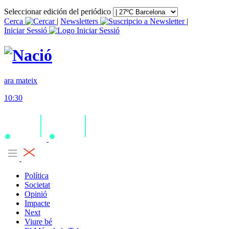
Seleccionar edición del periódico
Cerca
|
Newsletters
|
Iniciar Sessió
ara mateix
10:30
Política
Societat
Opinió
Impacte
Next
Viure bé