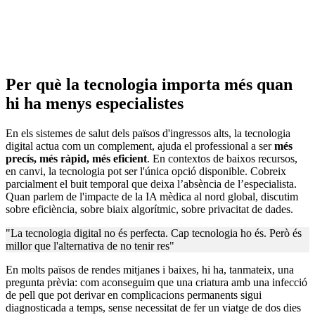
Per què la tecnologia importa més quan
hi ha menys especialistes
En els sistemes de salut dels països d'ingressos alts, la tecnologia
digital actua com un complement, ajuda el professional a ser
més
precís, més ràpid, més eficient
. En contextos de baixos recursos,
en canvi, la tecnologia pot ser l'única opció disponible. Cobreix
parcialment el buit temporal que deixa l’absència de l’especialista.
Quan parlem de l'impacte de la IA mèdica al nord global, discutim
sobre eficiència, sobre biaix algorítmic, sobre privacitat de dades.
"La tecnologia digital no és perfecta. Cap tecnologia ho és. Però és
millor que l'alternativa de no tenir res"
En molts països de rendes mitjanes i baixes, hi ha, tanmateix, una
pregunta prèvia: com aconseguim que una criatura amb una infecció
de pell que pot derivar en complicacions permanents sigui
diagnosticada a temps, sense necessitat de fer un viatge de dos dies