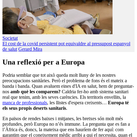
Societat
El cost de la covid persistent pot equivaldre al pressupost espanyol
de salut
Gerard Mira
Una reflexió per a Europa
Podria semblar que tot això queda molt lluny de les nostres
preocupacions sanitàries. Però el problema de fons és el mateix a
banda i banda. Quan avaluem eines d'IA en salut, hem de preguntar-
nos
amb què les comparem?
Caldria fer-ho amb sistema sanitari
real que tenim, amb les seves carències. Els territoris envellits, la
manca de professionals
, les llistes d'espera creixents…
Europa té
els seus propis deserts sanitaris
.
En països de rendes baixes i mitjanes, les bretxes són molt més
profundes, però Europa no n’és immune. La pregunta que es fan a
l’Àfrica és, doncs, la mateixa que ens hauríem de fer aquí: com
garantim que el coneixement mèdic arribi a qui el necessita, quan el