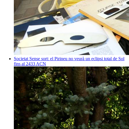
Societat
Sense sort: el Pirineu no veurà un eclipsi total de Sol
fins al 2433
ACN