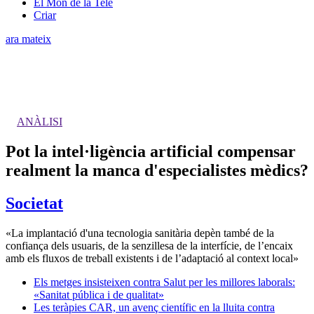
El Món de la Tele
Criar
ara mateix
ANÀLISI
Pot la intel·ligència artificial compensar
realment la manca d'especialistes mèdics?
Societat
«La implantació d'una tecnologia sanitària depèn també de la
confiança dels usuaris, de la senzillesa de la interfície, de l’encaix
amb els fluxos de treball existents i de l’adaptació al context local»
Els metges insisteixen contra Salut per les millores laborals:
«Sanitat pública i de qualitat»
Les teràpies CAR, un avenç científic en la lluita contra