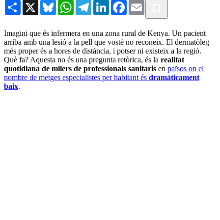
Share
X
Bluesky
WhatsApp
Telegram
LinkedIn
Facebook
Email
Imagini que és infermera en una zona rural de Kenya. Un pacient
arriba amb una lesió a la pell que vostè no reconeix. El dermatòleg
més proper és a hores de distància, i potser ni existeix a la regió.
Què fa? Aquesta no és una pregunta retòrica, és la
realitat
quotidiana de milers de professionals sanitaris
en
països on el
nombre de metges especialistes per habitant és
dramàticament
baix
.