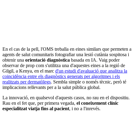
En el cas de la pell, l'OMS treballa en eines similars que permeten a
agents de salut comunitaris fotografiar una lesió cutània sospitosa i
obtenir una
orientació diagnòstica
basada en IA. Vaig poder
observar de prop com s'utilitza una d'aquestes eines a la regió de
Gilgil, a Kenya, en el marc
d'un estudi d'avaluació que analitza la
coincidència entre els diagnòstics generats per algoritmes i els
realitzats per dermatòlegs
. Sembla simple o només tècnic, però té
implicacions rellevants per a la salut pública global.
La innovació, en qualsevol d'aquests casos, no rau en el dispositiu.
Rau en el fet que, per primera vegada,
el coneixement clínic
especialitzat viatja fins al pacient
, i no a l'inrevés.