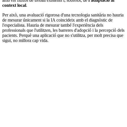
amb els fluxos de treball existents i, sobretot, de
l’adaptació al
context local
.
Per això, una avaluació rigorosa d'una tecnologia sanitària no hauria
de mesurar únicament si la IA coincideix amb el diagnòstic de
l'especialista. Hauria de mesurar també l'experiència dels
professionals que l'utilitzen, les barreres d'adopció i la percepció dels
pacients. Perquè una aplicació que no s'utilitza, per molt precisa que
sigui, no millora cap vida.