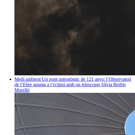
Medi ambient
Un pont astronòmic de 121 anys: l’Observatori
de l’Ebre apunta a l’eclipsi amb sis telescopis
Sílvia Berbís
Morelló