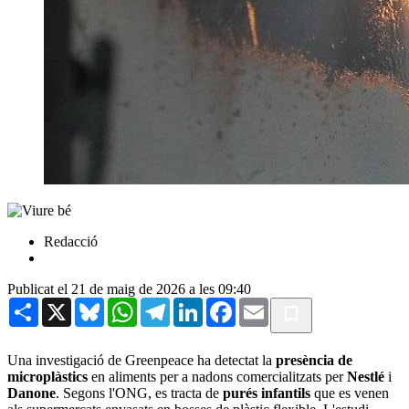
Redacció
Publicat el 21 de maig de 2026 a les 09:40
Share
X
Bluesky
WhatsApp
Telegram
LinkedIn
Facebook
Email
Una investigació de Greenpeace ha detectat la
presència de
microplàstics
en aliments per a nadons comercialitzats per
Nestlé
i
Danone
. Segons l'ONG, es tracta de
purés infantils
que es venen