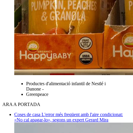
Productes d'alimentació infantil de Nestlé i
Danone -
Greenpeace
ARA A PORTADA
Coses de casa
L'error més freqüent amb l'aire condicionat:
«No cal apagar-lo», segons un expert
Gerard Mira