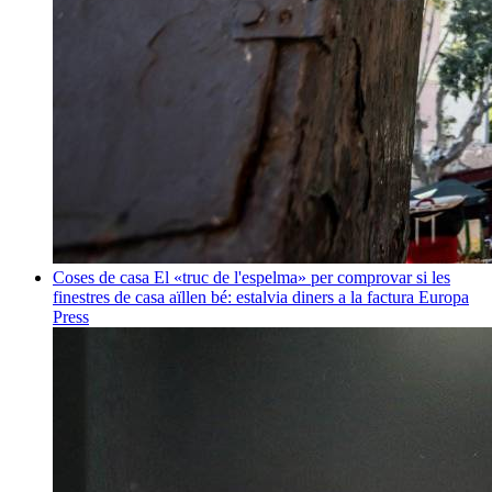
Coses de casa
El «truc de l'espelma» per comprovar si les
finestres de casa aïllen bé: estalvia diners a la factura
Europa
Press