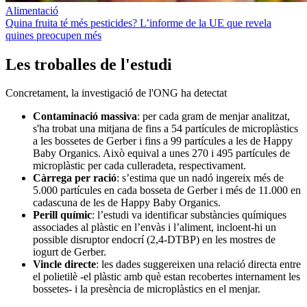
Alimentació
Quina fruita té més pesticides? L’informe de la UE que revela
quines preocupen més
Les troballes de l'estudi
Concretament, la investigació de l'ONG ha detectat
Contaminació massiva
: per cada gram de menjar analitzat,
s'ha trobat una mitjana de fins a 54 partícules de microplàstics
a les bossetes de Gerber i fins a 99 partícules a les de Happy
Baby Organics. Això equival a unes 270 i 495 partícules de
microplàstic per cada culleradeta, respectivament.
Càrrega per ració
: s’estima que un nadó ingereix més de
5.000 partícules en cada bosseta de Gerber i més de 11.000 en
cadascuna de les de Happy Baby Organics.
Perill químic
: l’estudi va identificar substàncies químiques
associades al plàstic en l’envàs i l’aliment, incloent-hi un
possible disruptor endocrí (2,4-DTBP) en les mostres de
iogurt de Gerber.
Vincle directe
: les dades suggereixen una relació directa entre
el polietilè -el plàstic amb què estan recobertes internament les
bossetes- i la presència de microplàstics en el menjar.