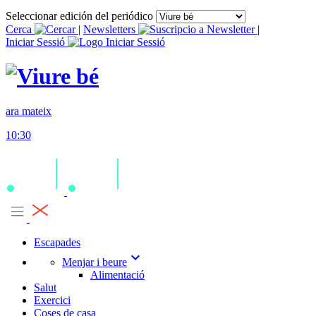
Seleccionar edición del periódico
Cerca
|
Newsletters
|
Iniciar Sessió
ara mateix
10:30
Escapades
expand_more
Menjar i beure
Alimentació
Salut
Exercici
Coses de casa