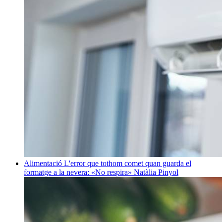
Alimentació
L'error que tothom comet quan guarda el
formatge a la nevera: «No respira»
Natàlia Pinyol