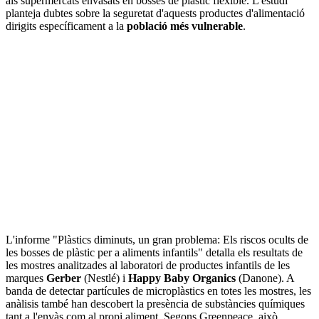
als supermercats envasats en bosses de plàstic flexible. L'estudi
planteja dubtes sobre la seguretat d'aquests productes d'alimentació
dirigits específicament a la
població més vulnerable
.
L'informe "Plàstics diminuts, un gran problema: Els riscos ocults de
les bosses de plàstic per a aliments infantils" detalla els resultats de
les mostres analitzades al laboratori de productes infantils de les
marques
Gerber
(Nestlé) i
Happy Baby Organics
(Danone). A
banda de detectar partícules de microplàstics en totes les mostres, les
anàlisis també han descobert la presència de substàncies químiques
tant a l'envàs com al propi aliment. Segons Greenpeace, això