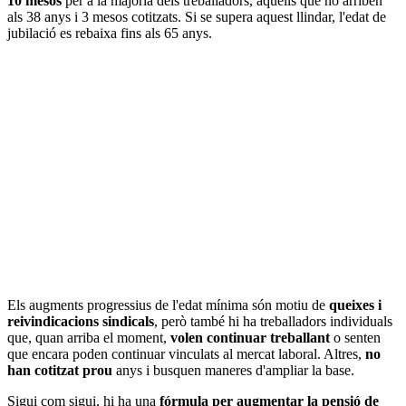
10 mesos
per a la majoria dels treballadors, aquells que no arriben
als 38 anys i 3 mesos cotitzats. Si se supera aquest llindar, l'edat de
jubilació es rebaixa fins als 65 anys.
Els augments progressius de l'edat mínima són motiu de
queixes i
reivindicacions sindicals
, però també hi ha treballadors individuals
que, quan arriba el moment,
volen continuar treballant
o senten
que encara poden continuar vinculats al mercat laboral. Altres,
no
han cotitzat prou
anys i busquen maneres d'ampliar la base.
Sigui com sigui, hi ha una
fórmula per augmentar la pensió de