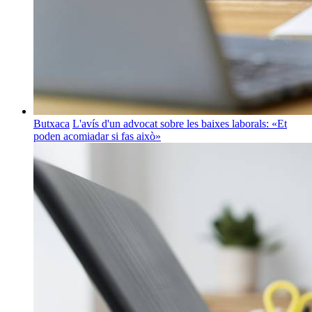
Butxaca
L'avís d'un advocat sobre les baixes laborals: «Et
poden acomiadar si fas això»