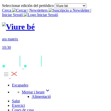
Seleccionar edición del periódico
Cerca
|
Newsletters
|
Iniciar Sessió
ara mateix
10:30
Escapades
expand_more
Menjar i beure
Alimentació
Salut
Exercici
Coses de casa