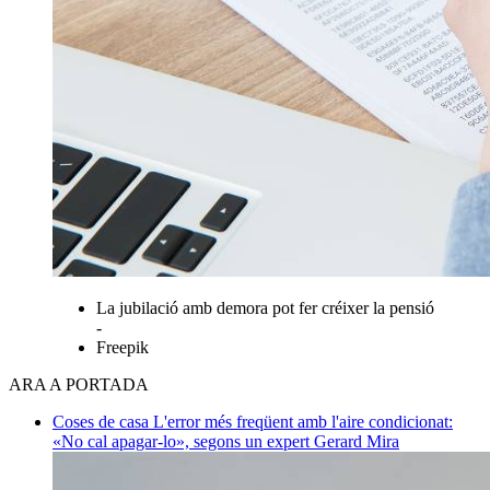
La jubilació amb demora pot fer créixer la pensió
-
Freepik
ARA A PORTADA
Coses de casa
L'error més freqüent amb l'aire condicionat:
«No cal apagar-lo», segons un expert
Gerard Mira