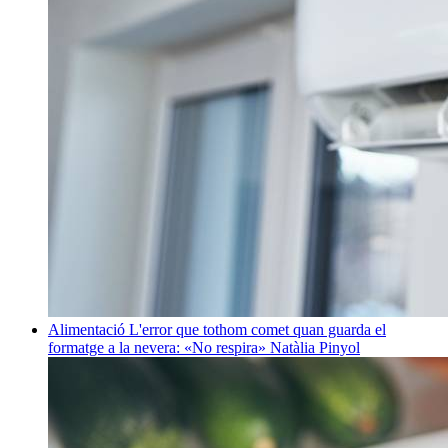
Alimentació
L'error que tothom comet quan guarda el
formatge a la nevera: «No respira»
Natàlia Pinyol