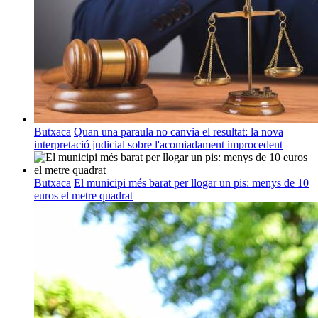
Butxaca
Quan una paraula no canvia el resultat: la nova
interpretació judicial sobre l'acomiadament improcedent
Butxaca
El municipi més barat per llogar un pis: menys de 10
euros el metre quadrat