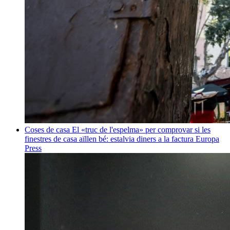
Coses de casa
El «truc de l'espelma» per comprovar si les
finestres de casa aïllen bé: estalvia diners a la factura
Europa
Press