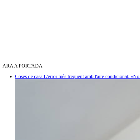
ARA A PORTADA
Coses de casa
L'error més freqüent amb l'aire condicionat: «No