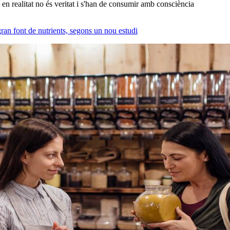
en realitat no és veritat i s'han de consumir amb consciència
ran font de nutrients, segons un nou estudi