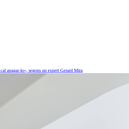
 cal apagar-lo», segons un expert
Gerard Mira