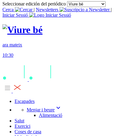
Seleccionar edición del periódico
Cerca
|
Newsletters
|
Iniciar Sessió
ara mateix
10:30
Escapades
expand_more
Menjar i beure
Alimentació
Salut
Exercici
Coses de casa